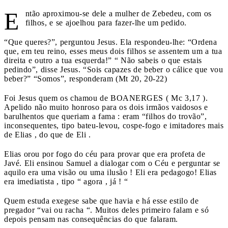
E
ntão aproximou-se dele a mulher de Zebedeu, com os
filhos, e se ajoelhou para fazer-lhe um pedido.
“Que queres?”, perguntou Jesus. Ela respondeu-lhe: “Ordena
que, em teu reino, esses meus dois filhos se assentem um a tua
direita e outro a tua esquerda!” “ Não sabeis o que estais
pedindo”, disse Jesus. “Sois capazes de beber o cálice que vou
beber?” “Somos”, responderam (Mt 20, 20-22)
Foi Jesus quem os chamou de BOANERGES ( Mc 3,17 ).
Apelido não muito honroso para os dois irmãos vaidosos e
barulhentos que queriam a fama : eram “filhos do trovão”,
inconsequentes, tipo bateu-levou, cospe-fogo e imitadores mais
de Elias , do que de Eli .
Elias orou por fogo do céu para provar que era profeta de
Javé. Eli ensinou Samuel a dialogar com o Céu e perguntar se
aquilo era uma visão ou uma ilusão ! Eli era pedagogo! Elias
era imediatista , tipo “ agora , já ! “
Quem estuda exegese sabe que havia e há esse estilo de
pregador “vai ou racha “. Muitos deles primeiro falam e só
depois pensam nas consequências do que falaram.