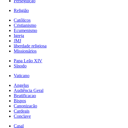
Perseguição
Religião
Católicos
Cristianismo
Ecumenismo
Igreja
JMJ
liberdade religiosa
Missionários
Papa Leão XIV
Sínodo
Vaticano
Angelus
Audiência Geral
Beatificacao
Bispos
Canonização
Cardeais
Conclave
Casal