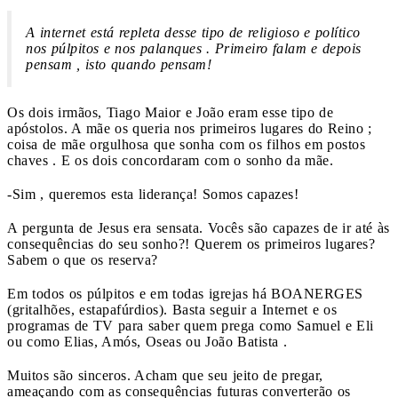
A internet está repleta desse tipo de religioso e político
nos púlpitos e nos palanques . Primeiro falam e depois
pensam , isto quando pensam!
Os dois irmãos, Tiago Maior e João eram esse tipo de
apóstolos. A mãe os queria nos primeiros lugares do Reino ;
coisa de mãe orgulhosa que sonha com os filhos em postos
chaves . E os dois concordaram com o sonho da mãe.
-Sim , queremos esta liderança! Somos capazes!
A pergunta de Jesus era sensata. Vocês são capazes de ir até às
consequências do seu sonho?! Querem os primeiros lugares?
Sabem o que os reserva?
Em todos os púlpitos e em todas igrejas há BOANERGES
(gritalhões, estapafúrdios). Basta seguir a Internet e os
programas de TV para saber quem prega como Samuel e Eli
ou como Elias, Amós, Oseas ou João Batista .
Muitos são sinceros. Acham que seu jeito de pregar,
ameaçando com as consequências futuras converterão os