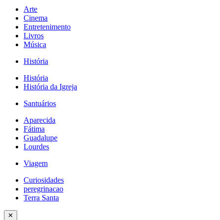
Arte
Cinema
Entretenimento
Livros
Música
História
História
História da Igreja
Santuários
Aparecida
Fátima
Guadalupe
Lourdes
Viagem
Curiosidades
peregrinacao
Terra Santa
✕