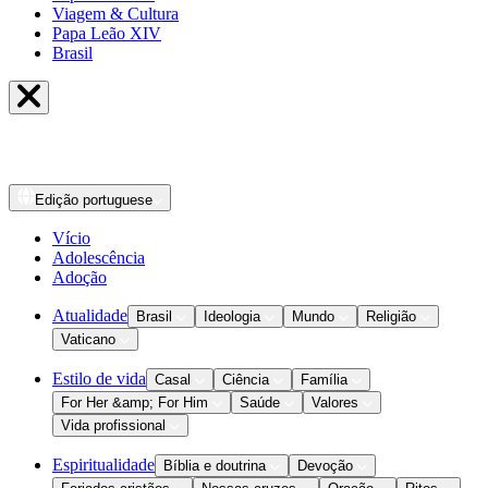
Viagem & Cultura
Papa Leão XIV
Brasil
Edição
portuguese
Vício
Adolescência
Adoção
Atualidade
Brasil
Ideologia
Mundo
Religião
Vaticano
Estilo de vida
Casal
Ciência
Família
For Her &amp; For Him
Saúde
Valores
Vida profissional
Espiritualidade
Bíblia e doutrina
Devoção