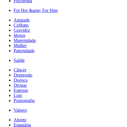
Psicologia
For Her &amp; For Him
Amizade
Celibato
Gravidez
Idosos
Maternidade
Mulher
Paternidade
Saúde
Câncer
Depressão
Doença
Drogas
Estresse
Luto
Pornografia
Valores
Aborto
Eutanásia