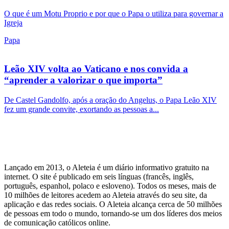
O que é um Motu Proprio e por que o Papa o utiliza para governar a
Igreja
Papa
Leão XIV volta ao Vaticano e nos convida a
“aprender a valorizar o que importa”
De Castel Gandolfo, após a oração do Angelus, o Papa Leão XIV
fez um grande convite, exortando as pessoas a...
Lançado em 2013, o Aleteia é um diário informativo gratuito na
internet. O site é publicado em seis línguas (francês, inglês,
português, espanhol, polaco e esloveno). Todos os meses, mais de
10 milhões de leitores acedem ao Aleteia através do seu site, da
aplicação e das redes sociais. O Aleteia alcança cerca de 50 milhões
de pessoas em todo o mundo, tornando-se um dos líderes dos meios
de comunicação católicos online.