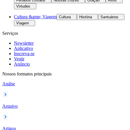
Feriados cristãos
Nossas cruzes
Oração
Ritos
Virtudes
Cultura &amp; Viagem
Cultura
História
Santuários
Viagem
Serviços
Newsletter
Aplicativo
Inscreva-se
Vestir
Anúncio
Nossos formatos principais
Análse
Arquivo
Artigos