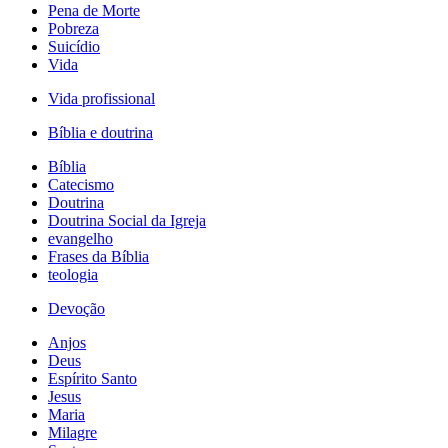
Pena de Morte
Pobreza
Suicídio
Vida
Vida profissional
Bíblia e doutrina
Bíblia
Catecismo
Doutrina
Doutrina Social da Igreja
evangelho
Frases da Bíblia
teologia
Devoção
Anjos
Deus
Espírito Santo
Jesus
Maria
Milagre