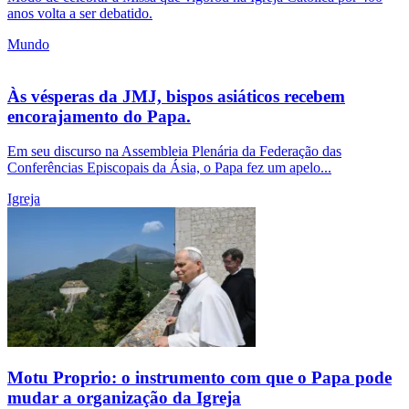
anos volta a ser debatido.
Mundo
Às vésperas da JMJ, bispos asiáticos recebem
encorajamento do Papa.
Em seu discurso na Assembleia Plenária da Federação das
Conferências Episcopais da Ásia, o Papa fez um apelo...
Igreja
Motu Proprio: o instrumento com que o Papa pode
mudar a organização da Igreja