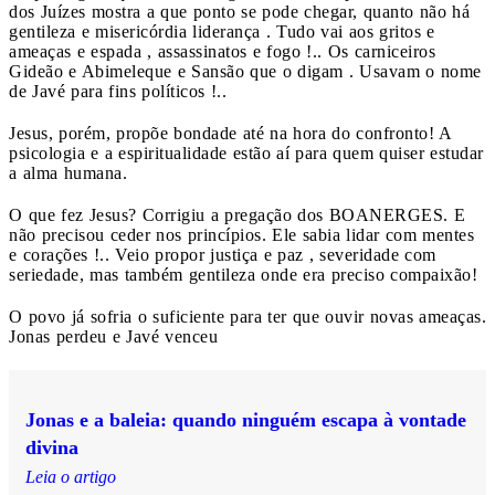
dos Juízes mostra a que ponto se pode chegar, quanto não há
gentileza e misericórdia liderança . Tudo vai aos gritos e
ameaças e espada , assassinatos e fogo !.. Os carniceiros
Gideão e Abimeleque e Sansão que o digam . Usavam o nome
de Javé para fins políticos !..
Jesus, porém, propõe bondade até na hora do confronto! A
psicologia e a espiritualidade estão aí para quem quiser estudar
a alma humana.
O que fez Jesus? Corrigiu a pregação dos BOANERGES. E
não precisou ceder nos princípios. Ele sabia lidar com mentes
e corações !.. Veio propor justiça e paz , severidade com
seriedade, mas também gentileza onde era preciso compaixão!
O povo já sofria o suficiente para ter que ouvir novas ameaças.
Jonas perdeu e Javé venceu
Jonas e a baleia: quando ninguém escapa à vontade
divina
Leia o artigo