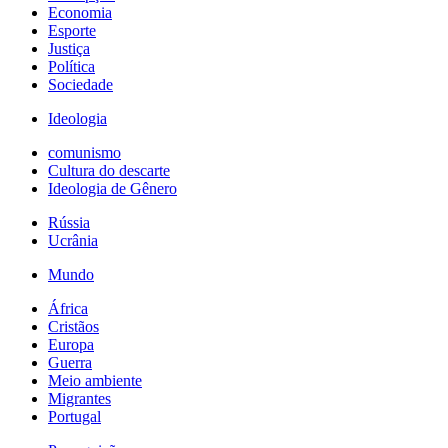
Economia
Esporte
Justiça
Política
Sociedade
Ideologia
comunismo
Cultura do descarte
Ideologia de Gênero
Rússia
Ucrânia
Mundo
África
Cristãos
Europa
Guerra
Meio ambiente
Migrantes
Portugal