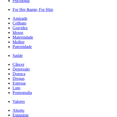
Psicologia
For Her &amp; For Him
Amizade
Celibato
Gravidez
Idosos
Maternidade
Mulher
Paternidade
Saúde
Câncer
Depressão
Doença
Drogas
Estresse
Luto
Pornografia
Valores
Aborto
Eutanásia