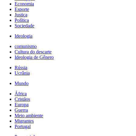
Economia
Esporte
Justiça
Política
Sociedade
Ideologia
comunismo
Cultura do descarte
Ideologia de Gênero
Rússia
Ucrânia
Mundo
África
Cristãos
Europa
Guerra
Meio ambiente
Migrantes
Portugal