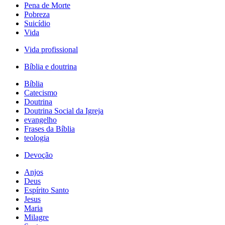
Pena de Morte
Pobreza
Suicídio
Vida
Vida profissional
Bíblia e doutrina
Bíblia
Catecismo
Doutrina
Doutrina Social da Igreja
evangelho
Frases da Bíblia
teologia
Devoção
Anjos
Deus
Espírito Santo
Jesus
Maria
Milagre