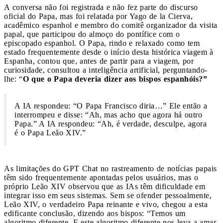
A conversa não foi registrada e não fez parte do discurso
oficial do Papa, mas foi relatada por Yago de la Cierva,
acadêmico espanhol e membro do comitê organizador da visita
papal, que participou do almoço do pontífice com o
episcopado espanhol. O Papa, rindo e relaxado como tem
estado frequentemente desde o início desta histórica viagem à
Espanha, contou que, antes de partir para a viagem, por
curiosidade, consultou a inteligência artificial, perguntando-
lhe: “
O que o Papa deveria dizer aos bispos espanhóis?”
A IA respondeu: “O Papa Francisco diria…” Ele então a
interrompeu e disse: “Ah, mas acho que agora há outro
Papa.” A IA respondeu: “Ah, é verdade, desculpe, agora
é o Papa Leão XIV.”
As limitações do GPT Chat no rastreamento de notícias papais
têm sido frequentemente apontadas pelos usuários, mas o
próprio Leão XIV observou que as IAs têm dificuldade em
integrar isso em seus sistemas. Sem se ofender pessoalmente,
Leão XIV, o verdadeiro Papa reinante e vivo, chegou a esta
edificante conclusão, dizendo aos bispos: “Temos um
algoritmo diferente. E este algoritmo diferente nos leva a amar