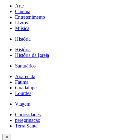
Arte
Cinema
Entretenimento
Livros
Música
História
História
História da Igreja
Santuários
Aparecida
Fátima
Guadalupe
Lourdes
Viagem
Curiosidades
peregrinacao
Terra Santa
✕