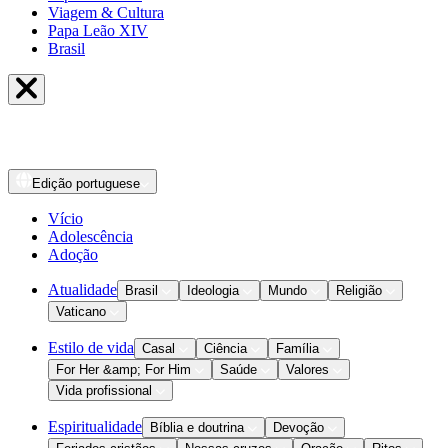
Viagem & Cultura
Papa Leão XIV
Brasil
Edição
portuguese
Vício
Adolescência
Adoção
Atualidade
Brasil
Ideologia
Mundo
Religião
Vaticano
Estilo de vida
Casal
Ciência
Família
For Her &amp; For Him
Saúde
Valores
Vida profissional
Espiritualidade
Bíblia e doutrina
Devoção