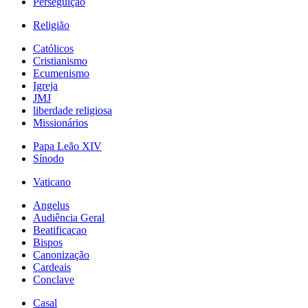
Perseguição
Religião
Católicos
Cristianismo
Ecumenismo
Igreja
JMJ
liberdade religiosa
Missionários
Papa Leão XIV
Sínodo
Vaticano
Angelus
Audiência Geral
Beatificacao
Bispos
Canonização
Cardeais
Conclave
Casal