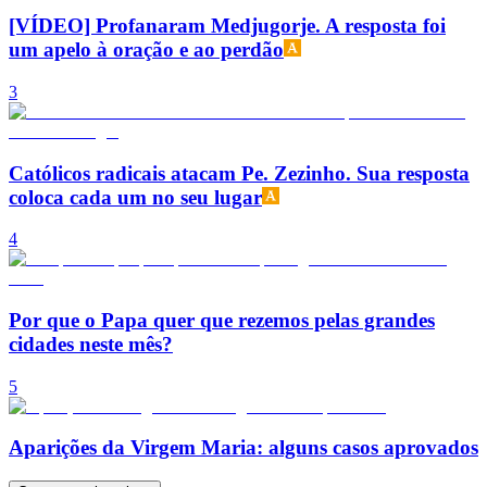
[VÍDEO] Profanaram Medjugorje. A resposta foi
um apelo à oração e ao perdão
3
Católicos radicais atacam Pe. Zezinho. Sua resposta
coloca cada um no seu lugar
4
Por que o Papa quer que rezemos pelas grandes
cidades neste mês?
5
Aparições da Virgem Maria: alguns casos aprovados