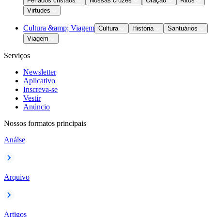
Feriados cristãos
Nossas cruzes
Oração
Ritos
Virtudes
Cultura &amp; Viagem
Cultura
História
Santuários
Viagem
Serviços
Newsletter
Aplicativo
Inscreva-se
Vestir
Anúncio
Nossos formatos principais
Análse
Arquivo
Artigos