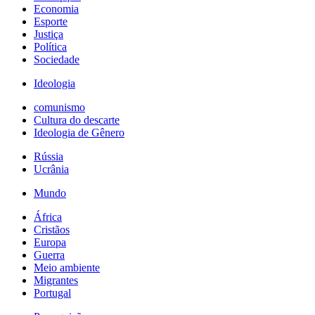
Economia
Esporte
Justiça
Política
Sociedade
Ideologia
comunismo
Cultura do descarte
Ideologia de Gênero
Rússia
Ucrânia
Mundo
África
Cristãos
Europa
Guerra
Meio ambiente
Migrantes
Portugal