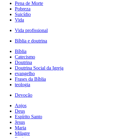
Pena de Morte
Pobreza
Suicídio
Vida
Vida profissional
Bíblia e doutrina
Bíblia
Catecismo
Doutrina
Doutrina Social da Igreja
evangelho
Frases da Bíblia
teologia
Devoção
Anjos
Deus
Espírito Santo
Jesus
Maria
Milagre