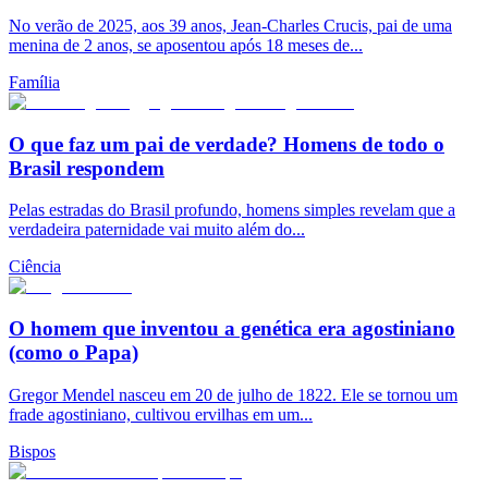
No verão de 2025, aos 39 anos, Jean-Charles Crucis, pai de uma
menina de 2 anos, se aposentou após 18 meses de...
Família
O que faz um pai de verdade? Homens de todo o
Brasil respondem
Pelas estradas do Brasil profundo, homens simples revelam que a
verdadeira paternidade vai muito além do...
Ciência
O homem que inventou a genética era agostiniano
(como o Papa)
Gregor Mendel nasceu em 20 de julho de 1822. Ele se tornou um
frade agostiniano, cultivou ervilhas em um...
Bispos