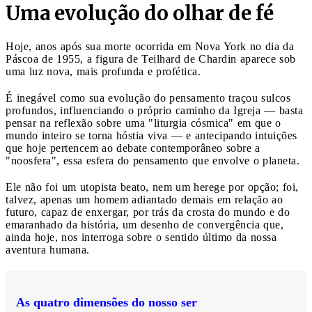
Uma evolução do olhar de fé
Hoje, anos após sua morte ocorrida em Nova York no dia da
Páscoa de 1955, a figura de Teilhard de Chardin aparece sob
uma luz nova, mais profunda e profética.
É inegável como sua evolução do pensamento traçou sulcos
profundos, influenciando o próprio caminho da Igreja — basta
pensar na reflexão sobre uma "liturgia cósmica" em que o
mundo inteiro se torna hóstia viva — e antecipando intuições
que hoje pertencem ao debate contemporâneo sobre a
"noosfera", essa esfera do pensamento que envolve o planeta.
Ele não foi um utopista beato, nem um herege por opção; foi,
talvez, apenas um homem adiantado demais em relação ao
futuro, capaz de enxergar, por trás da crosta do mundo e do
emaranhado da história, um desenho de convergência que,
ainda hoje, nos interroga sobre o sentido último da nossa
aventura humana.
As quatro dimensões do nosso ser