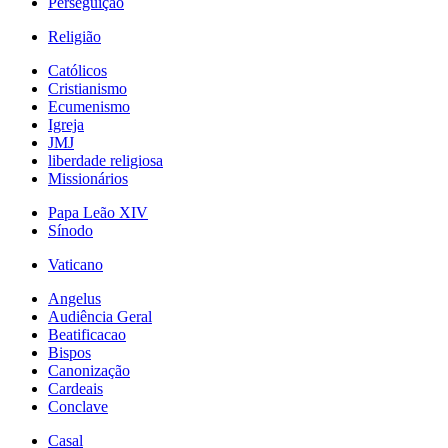
Perseguição
Religião
Católicos
Cristianismo
Ecumenismo
Igreja
JMJ
liberdade religiosa
Missionários
Papa Leão XIV
Sínodo
Vaticano
Angelus
Audiência Geral
Beatificacao
Bispos
Canonização
Cardeais
Conclave
Casal