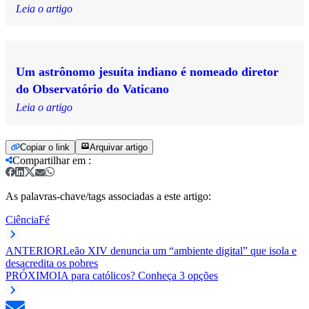
Leia o artigo
Um astrônomo jesuíta indiano é nomeado diretor
do Observatório do Vaticano
Leia o artigo
Copiar o link
Arquivar artigo
Compartilhar em
:
As palavras-chave/tags associadas a este artigo:
Ciência
Fé
ANTERIOR
Leão XIV denuncia um “ambiente digital” que isola e
desacredita os pobres
PRÓXIMO
IA para católicos? Conheça 3 opções