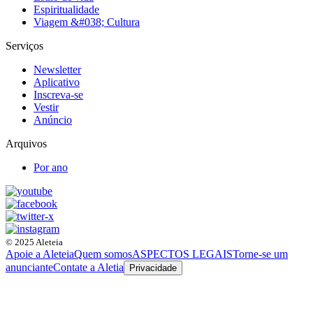
Espiritualidade
Viagem &#038; Cultura
Serviços
Newsletter
Aplicativo
Inscreva-se
Vestir
Anúncio
Arquivos
Por ano
© 2025 Aleteia
Apoie a Aleteia
Quem somos
ASPECTOS LEGAIS
Torne-se um
anunciante
Contate a Aletia
Privacidade