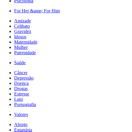
Psicologia
For Her &amp; For Him
Amizade
Celibato
Gravidez
Idosos
Maternidade
Mulher
Paternidade
Saúde
Câncer
Depressão
Doença
Drogas
Estresse
Luto
Pornografia
Valores
Aborto
Eutanásia