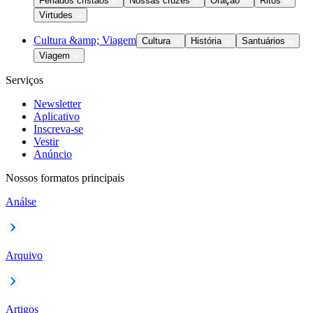
Feriados cristãos
Nossas cruzes
Oração
Ritos
Virtudes
Cultura &amp; Viagem
Cultura
História
Santuários
Viagem
Serviços
Newsletter
Aplicativo
Inscreva-se
Vestir
Anúncio
Nossos formatos principais
Análse
Arquivo
Artigos