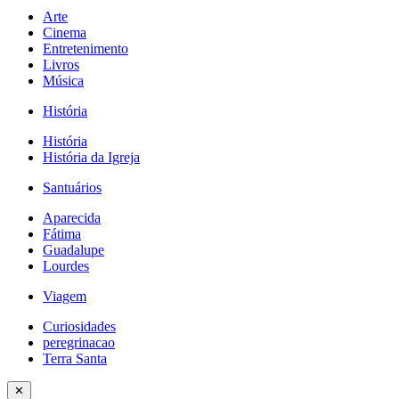
Arte
Cinema
Entretenimento
Livros
Música
História
História
História da Igreja
Santuários
Aparecida
Fátima
Guadalupe
Lourdes
Viagem
Curiosidades
peregrinacao
Terra Santa
✕