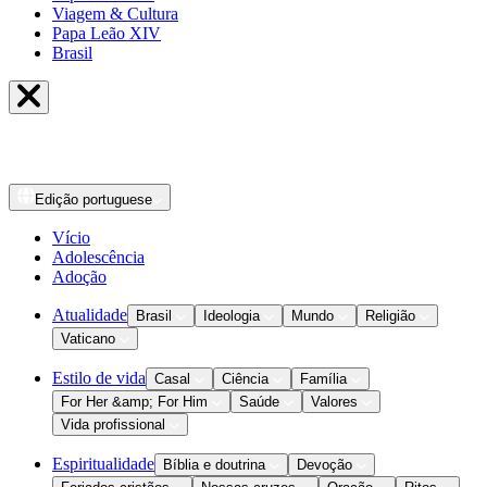
Viagem & Cultura
Papa Leão XIV
Brasil
Edição
portuguese
Vício
Adolescência
Adoção
Atualidade
Brasil
Ideologia
Mundo
Religião
Vaticano
Estilo de vida
Casal
Ciência
Família
For Her &amp; For Him
Saúde
Valores
Vida profissional
Espiritualidade
Bíblia e doutrina
Devoção