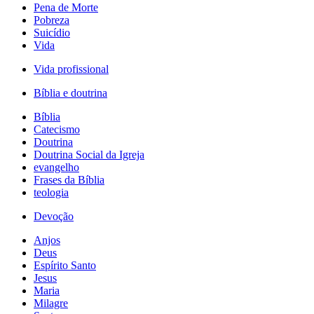
Pena de Morte
Pobreza
Suicídio
Vida
Vida profissional
Bíblia e doutrina
Bíblia
Catecismo
Doutrina
Doutrina Social da Igreja
evangelho
Frases da Bíblia
teologia
Devoção
Anjos
Deus
Espírito Santo
Jesus
Maria
Milagre