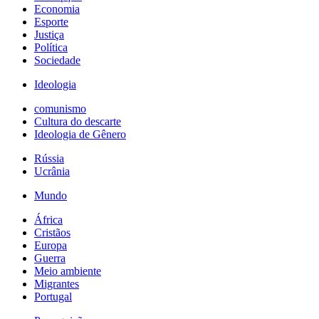
Economia
Esporte
Justiça
Política
Sociedade
Ideologia
comunismo
Cultura do descarte
Ideologia de Gênero
Rússia
Ucrânia
Mundo
África
Cristãos
Europa
Guerra
Meio ambiente
Migrantes
Portugal