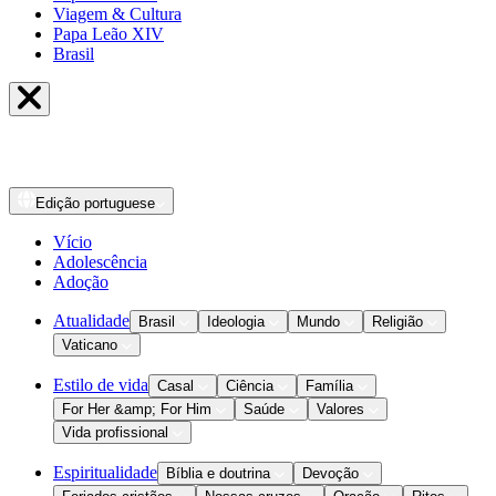
Viagem & Cultura
Papa Leão XIV
Brasil
Edição
portuguese
Vício
Adolescência
Adoção
Atualidade
Brasil
Ideologia
Mundo
Religião
Vaticano
Estilo de vida
Casal
Ciência
Família
For Her &amp; For Him
Saúde
Valores
Vida profissional
Espiritualidade
Bíblia e doutrina
Devoção