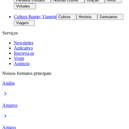
Feriados cristãos
Nossas cruzes
Oração
Ritos
Virtudes
Cultura &amp; Viagem
Cultura
História
Santuários
Viagem
Serviços
Newsletter
Aplicativo
Inscreva-se
Vestir
Anúncio
Nossos formatos principais
Análse
Arquivo
Artigos