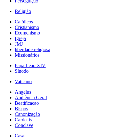
Perseguição
Religião
Católicos
Cristianismo
Ecumenismo
Igreja
JMJ
liberdade religiosa
Missionários
Papa Leão XIV
Sínodo
Vaticano
Angelus
Audiência Geral
Beatificacao
Bispos
Canonização
Cardeais
Conclave
Casal