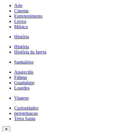
Arte
Cinema
Entretenimento
Livros
Música
História
História
História da Igreja
Santuários
Aparecida
Fátima
Guadalupe
Lourdes
Viagem
Curiosidades
peregrinacao
Terra Santa
✕