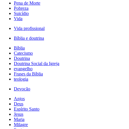
Pena de Morte
Pobreza
Suicídio
Vida
Vida profissional
Bíblia e doutrina
Bíblia
Catecismo
Doutrina
Doutrina Social da Igreja
evangelho
Frases da Bíblia
teologia
Devoção
Anjos
Deus
Espírito Santo
Jesus
Maria
Milagre