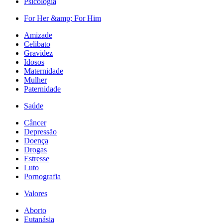
Psicologia
For Her &amp; For Him
Amizade
Celibato
Gravidez
Idosos
Maternidade
Mulher
Paternidade
Saúde
Câncer
Depressão
Doença
Drogas
Estresse
Luto
Pornografia
Valores
Aborto
Eutanásia