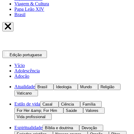
Viagem & Cultura
Papa Leão XIV
Brasil
Edição
portuguese
Vício
Adolescência
Adoção
Atualidade
Brasil
Ideologia
Mundo
Religião
Vaticano
Estilo de vida
Casal
Ciência
Família
For Her &amp; For Him
Saúde
Valores
Vida profissional
Espiritualidade
Bíblia e doutrina
Devoção