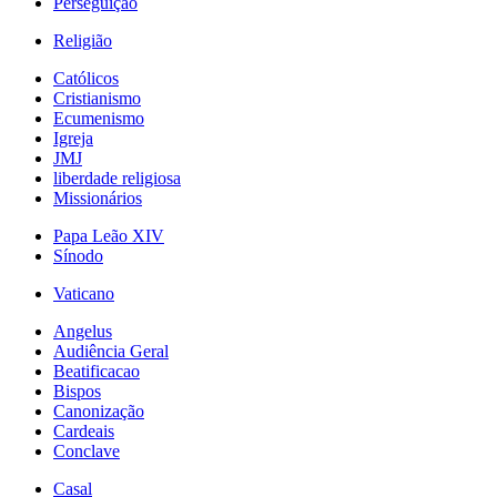
Perseguição
Religião
Católicos
Cristianismo
Ecumenismo
Igreja
JMJ
liberdade religiosa
Missionários
Papa Leão XIV
Sínodo
Vaticano
Angelus
Audiência Geral
Beatificacao
Bispos
Canonização
Cardeais
Conclave
Casal