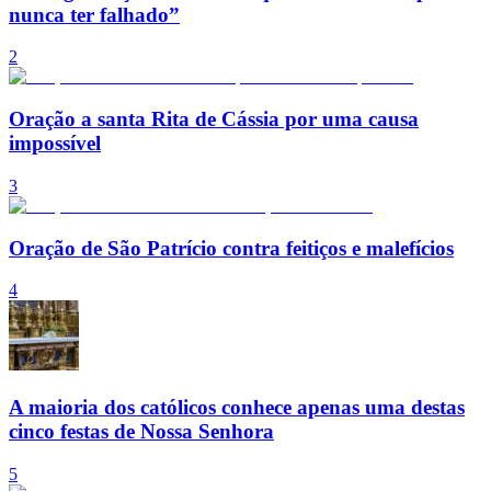
nunca ter falhado”
2
Oração a santa Rita de Cássia por uma causa
impossível
3
Oração de São Patrício contra feitiços e malefícios
4
A maioria dos católicos conhece apenas uma destas
cinco festas de Nossa Senhora
5