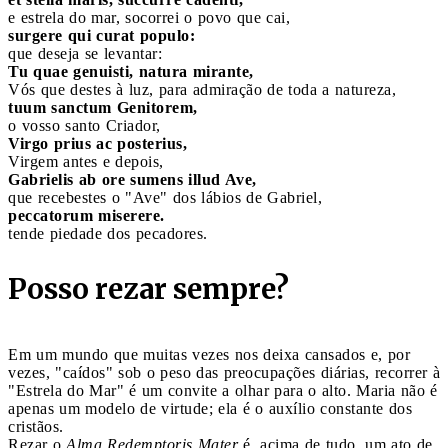
e estrela do mar, socorrei o povo que cai,
surgere qui curat populo:
que deseja se levantar:
Tu quae genuisti, natura mirante,
Vós que destes à luz, para admiração de toda a natureza,
tuum sanctum Genitorem,
o vosso santo Criador,
Virgo prius ac posterius,
Virgem antes e depois,
Gabrielis ab ore sumens illud Ave,
que recebestes o "Ave" dos lábios de Gabriel,
peccatorum miserere.
tende piedade dos pecadores.
Posso rezar sempre?
Em um mundo que muitas vezes nos deixa cansados e, por
vezes, "caídos" sob o peso das preocupações diárias, recorrer à
"Estrela do Mar" é um convite a olhar para o alto. Maria não é
apenas um modelo de virtude; ela é o auxílio constante dos
cristãos.
Rezar o
Alma Redemptoris Mater
é, acima de tudo, um ato de