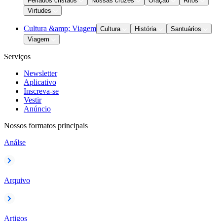
Feriados cristãos
Nossas cruzes
Oração
Ritos
Virtudes
Cultura &amp; Viagem
Cultura
História
Santuários
Viagem
Serviços
Newsletter
Aplicativo
Inscreva-se
Vestir
Anúncio
Nossos formatos principais
Análse
Arquivo
Artigos