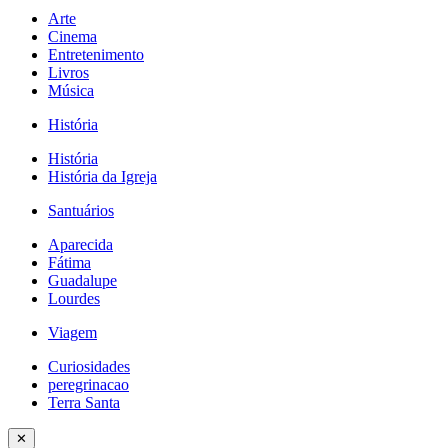
Arte
Cinema
Entretenimento
Livros
Música
História
História
História da Igreja
Santuários
Aparecida
Fátima
Guadalupe
Lourdes
Viagem
Curiosidades
peregrinacao
Terra Santa
✕