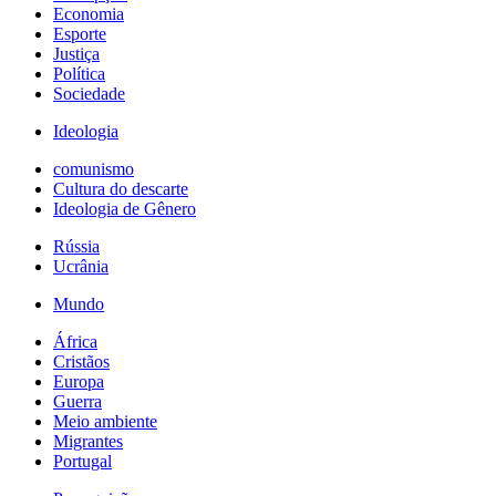
Economia
Esporte
Justiça
Política
Sociedade
Ideologia
comunismo
Cultura do descarte
Ideologia de Gênero
Rússia
Ucrânia
Mundo
África
Cristãos
Europa
Guerra
Meio ambiente
Migrantes
Portugal