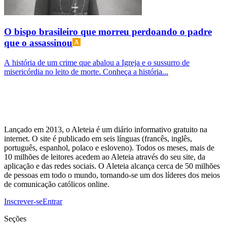
O bispo brasileiro que morreu perdoando o padre
que o assassinou
A história de um crime que abalou a Igreja e o sussurro de
misericórdia no leito de morte. Conheça a história...
Lançado em 2013, o Aleteia é um diário informativo gratuito na
internet. O site é publicado em seis línguas (francês, inglês,
português, espanhol, polaco e esloveno). Todos os meses, mais de
10 milhões de leitores acedem ao Aleteia através do seu site, da
aplicação e das redes sociais. O Aleteia alcança cerca de 50 milhões
de pessoas em todo o mundo, tornando-se um dos líderes dos meios
de comunicação católicos online.
Inscrever-se
Entrar
Seções