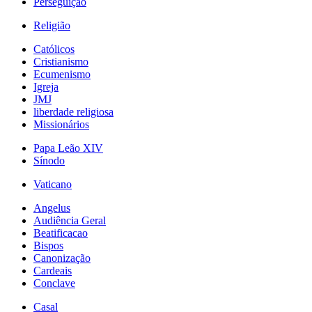
Perseguição
Religião
Católicos
Cristianismo
Ecumenismo
Igreja
JMJ
liberdade religiosa
Missionários
Papa Leão XIV
Sínodo
Vaticano
Angelus
Audiência Geral
Beatificacao
Bispos
Canonização
Cardeais
Conclave
Casal