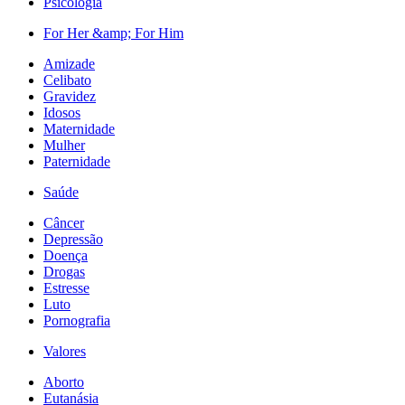
Psicologia
For Her &amp; For Him
Amizade
Celibato
Gravidez
Idosos
Maternidade
Mulher
Paternidade
Saúde
Câncer
Depressão
Doença
Drogas
Estresse
Luto
Pornografia
Valores
Aborto
Eutanásia