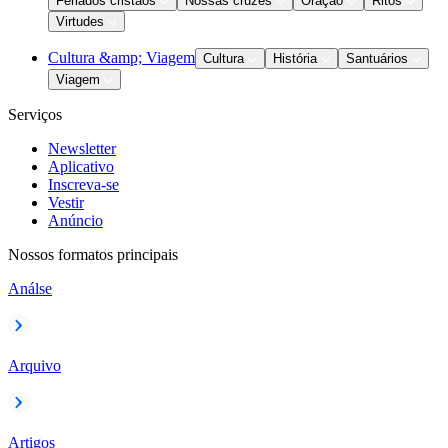
Feriados cristãos
Nossas cruzes
Oração
Ritos
Virtudes
Cultura &amp; Viagem
Cultura
História
Santuários
Viagem
Serviços
Newsletter
Aplicativo
Inscreva-se
Vestir
Anúncio
Nossos formatos principais
Análse
Arquivo
Artigos