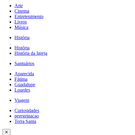
Arte
Cinema
Entretenimento
Livros
Música
História
História
História da Igreja
Santuários
Aparecida
Fátima
Guadalupe
Lourdes
Viagem
Curiosidades
peregrinacao
Terra Santa
✕