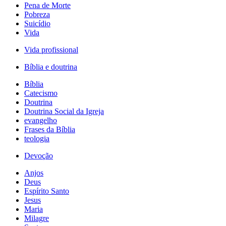
Pena de Morte
Pobreza
Suicídio
Vida
Vida profissional
Bíblia e doutrina
Bíblia
Catecismo
Doutrina
Doutrina Social da Igreja
evangelho
Frases da Bíblia
teologia
Devoção
Anjos
Deus
Espírito Santo
Jesus
Maria
Milagre