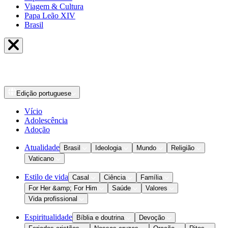
Viagem & Cultura
Papa Leão XIV
Brasil
Edição
portuguese
Vício
Adolescência
Adoção
Atualidade
Brasil
Ideologia
Mundo
Religião
Vaticano
Estilo de vida
Casal
Ciência
Família
For Her &amp; For Him
Saúde
Valores
Vida profissional
Espiritualidade
Bíblia e doutrina
Devoção