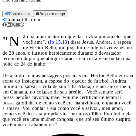
Copiar o link
Arquivar artigo
Compartilhar em
:
"N
ão há amor maior do que dar a vida por aqueles que
você ama", (
Jo 15,13
) disse Jesus. Andrea, a esposa
de Hector Bello, um jogador de futebol venezuelano
de 28 anos, o ilustrou heroicamente durante o devastador
terremoto duplo que atingiu Caracas e a costa venezuelana na
noite de 24 de junho.
De acordo com as postagens postadas por Hector Bello em sua
conta do Instagram, a esposa do jogador de futebol, Andrea,
morreu ao salvar a vida de sua filha Alana, de um ano e meio,
em Cumana, no colapso de seu prédio. "Você sempre será
nossa heroína favorita, mãe. Vou me certificar de lembrar
nossa garotinha de como você era maravilhosa, o quanto você
a amava. Vou contar a ela como você a salvou, meu amor,
como você deu sua própria vida por nossa filha. Eu direi a ela
que você era uma mulher corajosa, que até seu último suspiro,
você nunca a abandonou."