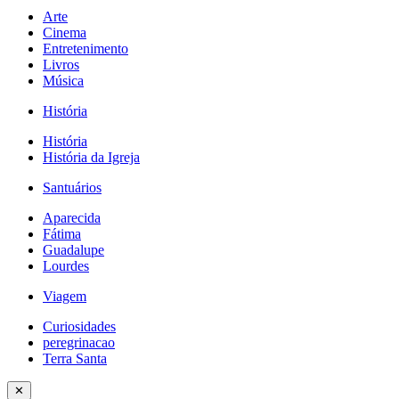
Arte
Cinema
Entretenimento
Livros
Música
História
História
História da Igreja
Santuários
Aparecida
Fátima
Guadalupe
Lourdes
Viagem
Curiosidades
peregrinacao
Terra Santa
✕