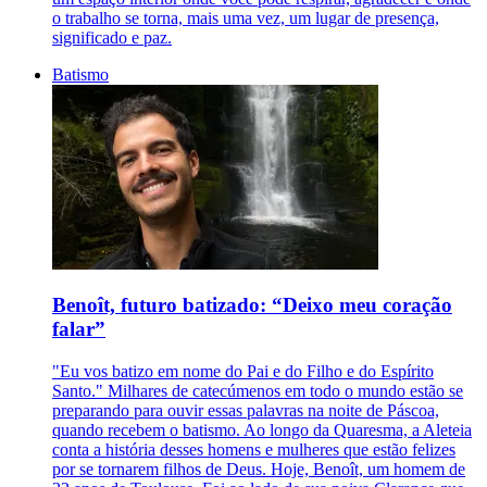
o trabalho se torna, mais uma vez, um lugar de presença,
significado e paz.
Batismo
Benoît, futuro batizado: “Deixo meu coração
falar”
"Eu vos batizo em nome do Pai e do Filho e do Espírito
Santo." Milhares de catecúmenos em todo o mundo estão se
preparando para ouvir essas palavras na noite de Páscoa,
quando recebem o batismo. Ao longo da Quaresma, a Aleteia
conta a história desses homens e mulheres que estão felizes
por se tornarem filhos de Deus. Hoje, Benoît, um homem de