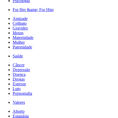
Psicologia
For Her &amp; For Him
Amizade
Celibato
Gravidez
Idosos
Maternidade
Mulher
Paternidade
Saúde
Câncer
Depressão
Doença
Drogas
Estresse
Luto
Pornografia
Valores
Aborto
Eutanásia