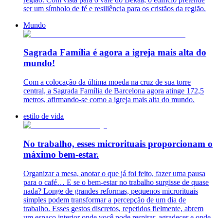
ser um símbolo de fé e resiliência para os cristãos da região.
Mundo
Sagrada Família é agora a igreja mais alta do
mundo!
Com a colocação da última moeda na cruz de sua torre
central, a Sagrada Família de Barcelona agora atinge 172,5
metros, afirmando-se como a igreja mais alta do mundo.
estilo de vida
No trabalho, esses microrituais proporcionam o
máximo bem-estar.
Organizar a mesa, anotar o que já foi feito, fazer uma pausa
para o café… E se o bem-estar no trabalho surgisse de quase
nada? Longe de grandes reformas, pequenos microrituais
simples podem transformar a percepção de um dia de
trabalho. Esses gestos discretos, repetidos fielmente, abrem
um espaço interior onde você pode respirar, agradecer e onde