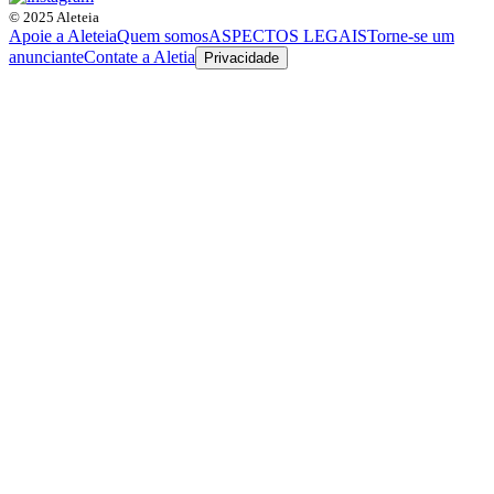
© 2025 Aleteia
Apoie a Aleteia
Quem somos
ASPECTOS LEGAIS
Torne-se um
anunciante
Contate a Aletia
Privacidade