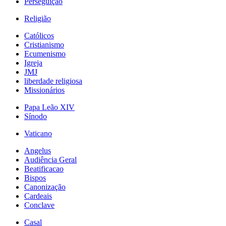
Perseguição
Religião
Católicos
Cristianismo
Ecumenismo
Igreja
JMJ
liberdade religiosa
Missionários
Papa Leão XIV
Sínodo
Vaticano
Angelus
Audiência Geral
Beatificacao
Bispos
Canonização
Cardeais
Conclave
Casal