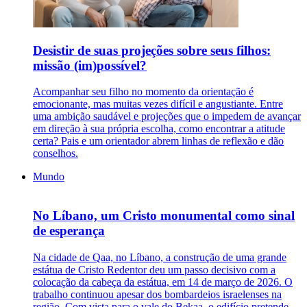
Desistir de suas projeções sobre seus filhos:
missão (im)possível?
Acompanhar seu filho no momento da orientação é
emocionante, mas muitas vezes difícil e angustiante. Entre
uma ambição saudável e projeções que o impedem de avançar
em direção à sua própria escolha, como encontrar a atitude
certa? Pais e um orientador abrem linhas de reflexão e dão
conselhos.
Mundo
No Líbano, um Cristo monumental como sinal
de esperança
Na cidade de Qaa, no Líbano, a construção de uma grande
estátua de Cristo Redentor deu um passo decisivo com a
colocação da cabeça da estátua, em 14 de março de 2026. O
trabalho continuou apesar dos bombardeios israelenses na
região. Com vista para o vale do Bekaa, o edifício pretende