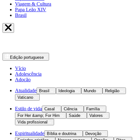
Viagem & Cultura
Papa Leão XIV
Brasil
Edição
portuguese
Vício
Adolescência
Adoção
Atualidade
Brasil
Ideologia
Mundo
Religião
Vaticano
Estilo de vida
Casal
Ciência
Família
For Her &amp; For Him
Saúde
Valores
Vida profissional
Espiritualidade
Bíblia e doutrina
Devoção