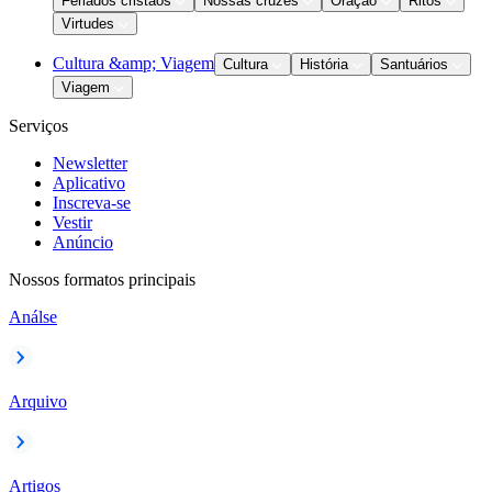
Feriados cristãos
Nossas cruzes
Oração
Ritos
Virtudes
Cultura &amp; Viagem
Cultura
História
Santuários
Viagem
Serviços
Newsletter
Aplicativo
Inscreva-se
Vestir
Anúncio
Nossos formatos principais
Análse
Arquivo
Artigos