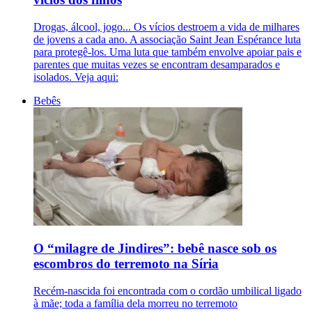
Drogas, álcool, jogo... Os vícios destroem a vida de milhares
de jovens a cada ano. A associação Saint Jean Espérance luta
para protegê-los. Uma luta que também envolve apoiar pais e
parentes que muitas vezes se encontram desamparados e
isolados. Veja aqui:
Bebês
O “milagre de Jindires”: bebê nasce sob os
escombros do terremoto na Síria
Recém-nascida foi encontrada com o cordão umbilical ligado
à mãe; toda a família dela morreu no terremoto