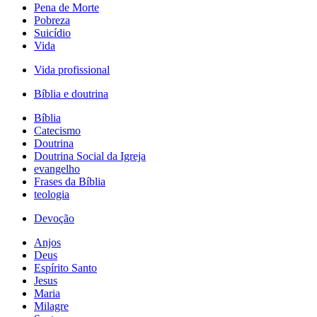
Pena de Morte
Pobreza
Suicídio
Vida
Vida profissional
Bíblia e doutrina
Bíblia
Catecismo
Doutrina
Doutrina Social da Igreja
evangelho
Frases da Bíblia
teologia
Devoção
Anjos
Deus
Espírito Santo
Jesus
Maria
Milagre