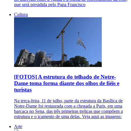
que será presidida pelo Papa Francisco
Cultura
[FOTOS] A estrutura do telhado de Notre-
Dame toma forma diante dos olhos de fiéis e
turistas
Na terça-feira, 11 de julho, parte da estrutura da Basílica de
Notre-Dame foi restaurada com a chegada a Paris, em uma
barcaça no Sena, das três primeiras treliças que compõem a
estrutura e o içamento de uma delas. Veja aqui as imagens:
Arte