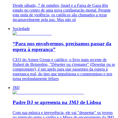
Desde sábado, 7 de outubro, Israel e a Faixa de Gaza têm
estado no centro de uma nova conflagração mortal. Perante
esta onda de violência, os católicos são chamados a rezar
incansavelmente pela paz. Mas não só
Sociedade
“Para nos envolvermos, precisamos passar da
espera à esperança”
CEO do Armor Group e católico, o livro mais recente de
Hubert de Boisredon, "Déserter ou s'engager" (Desertar ou se
comprometer), é um apelo para que passemos da espera à
esperança real, do tipo que impulsiona o compromisso e nos
torna profundamente felizes
JMJ
Padre DJ se apresenta na JMJ de Lisboa
Com sua música e irreverência, ele vai "despertar" os jovens
no intervalo entre a vigília e a Missa de encerramento da JMJ,