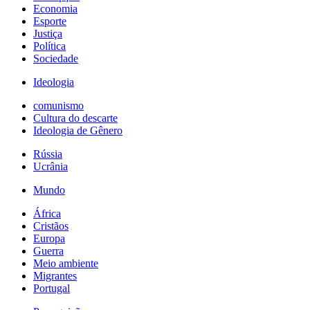
Economia
Esporte
Justiça
Política
Sociedade
Ideologia
comunismo
Cultura do descarte
Ideologia de Gênero
Rússia
Ucrânia
Mundo
África
Cristãos
Europa
Guerra
Meio ambiente
Migrantes
Portugal