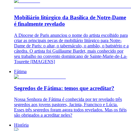
Mobiliário litúrgico da Basílica de Notre-Dame
é finalmente revelado
A Diocese de Paris anunciou o nome do artista escolhido para
criar as principais peças de mobiliário litúrgico para Notre-
Dame de Paris: o altar, o tabernáculo, o ambão, o batistério e a
cátedra. O artista foi Guillaume Bardet, mais conhecido por
seu trabalho no convento dominicano de Sainte-Marie-de-La-
Tourette [IMAGENS]
Fátima
Segredos de Fátima: temos que acreditar?
Nossa Senhora de Fátima é conhecida por ter revelado três
segredos aos jovens pastores, Jacinta, Francisco e Lúcia.
Esses três segredos foram agora todos revelados. Mas os fiéis
são obrigados a acreditar neles?
História