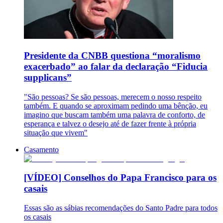
Presidente da CNBB questiona “moralismo
exacerbado” ao falar da declaração “Fiducia
supplicans”
"São pessoas? Se são pessoas, merecem o nosso respeito
também. E quando se aproximam pedindo uma bênção, eu
imagino que buscam também uma palavra de conforto, de
esperança e talvez o desejo até de fazer frente à própria
situação que vivem"
Casamento
[VÍDEO] Conselhos do Papa Francisco para os
casais
Essas são as sábias recomendações do Santo Padre para todos
os casais