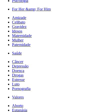
Psicologia
For Her &amp; For Him
Amizade
Celibato
Gravidez
Idosos
Maternidade
Mulher
Paternidade
Saúde
Câncer
Depressão
Doença
Drogas
Estresse
Luto
Pornografia
Valores
Aborto
Eutanásia