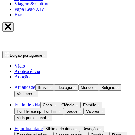
Viagem & Cultura
Papa Leão XIV
Brasil
Edição
portuguese
Vício
Adolescência
Adoção
Atualidade
Brasil
Ideologia
Mundo
Religião
Vaticano
Estilo de vida
Casal
Ciência
Família
For Her &amp; For Him
Saúde
Valores
Vida profissional
Espiritualidade
Bíblia e doutrina
Devoção