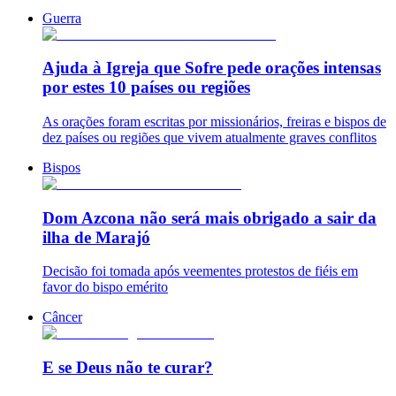
Guerra
Ajuda à Igreja que Sofre pede orações intensas
por estes 10 países ou regiões
As orações foram escritas por missionários, freiras e bispos de
dez países ou regiões que vivem atualmente graves conflitos
Bispos
Dom Azcona não será mais obrigado a sair da
ilha de Marajó
Decisão foi tomada após veementes protestos de fiéis em
favor do bispo emérito
Câncer
E se Deus não te curar?