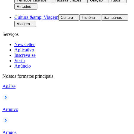
Feriados cristãos
Nossas cruzes
Oração
Ritos
Virtudes
Cultura &amp; Viagem
Cultura
História
Santuários
Viagem
Serviços
Newsletter
Aplicativo
Inscreva-se
Vestir
Anúncio
Nossos formatos principais
Análse
Arquivo
Artigos