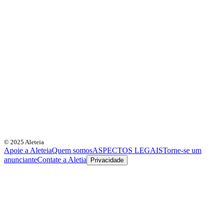
© 2025 Aleteia
Apoie a Aleteia
Quem somos
ASPECTOS LEGAIS
Torne-se um
anunciante
Contate a Aletia
Privacidade