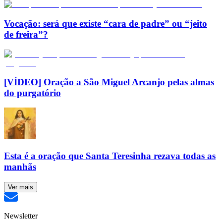
Vocação: será que existe “cara de padre” ou “jeito
de freira”?
[VÍDEO] Oração a São Miguel Arcanjo pelas almas
do purgatório
Esta é a oração que Santa Teresinha rezava todas as
manhãs
Ver mais
Newsletter