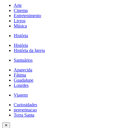
Arte
Cinema
Entretenimento
Livros
Música
História
História
História da Igreja
Santuários
Aparecida
Fátima
Guadalupe
Lourdes
Viagem
Curiosidades
peregrinacao
Terra Santa
✕