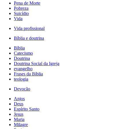
Pena de Morte
Pobreza
Suicídio
Vida
Vida profissional
Bíblia e doutrina
Bíblia
Catecismo
Doutrina
Doutrina Social da Igreja
evangelho
Frases da Bíblia
teologia
Devoção
Anjos
Deus
Espírito Santo
Jesus
Maria
Milagre