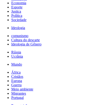
Economia
Esporte
Justiça
Política
Sociedade
Ideologia
comunismo
Cultura do descarte
Ideologia de Gênero
Rússia
Ucrânia
Mundo
África
Cristãos
Europa
Guerra
Meio ambiente
Migrantes
Portugal