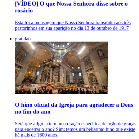
[VÍDEO] O que Nossa Senhora disse sobre o
rosário
Esta foi a mensagem que Nossa Senhora transmitiu aos três
pastorinhos em sua aparição no dia 13 de outubro de 1917
gratidao
O hino oficial da Igreja para agradecer a Deus
no fim do ano
Será que a Igreja tem uma oração específica de ação de graças
para encerrar o ano? Sim: temos um belíssimo hino que existe
há mais de 1600 anos!