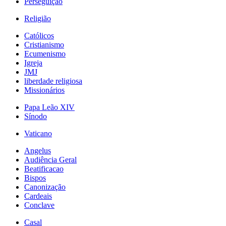
Perseguição
Religião
Católicos
Cristianismo
Ecumenismo
Igreja
JMJ
liberdade religiosa
Missionários
Papa Leão XIV
Sínodo
Vaticano
Angelus
Audiência Geral
Beatificacao
Bispos
Canonização
Cardeais
Conclave
Casal