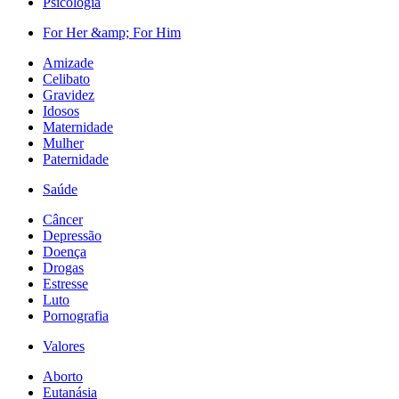
Psicologia
For Her &amp; For Him
Amizade
Celibato
Gravidez
Idosos
Maternidade
Mulher
Paternidade
Saúde
Câncer
Depressão
Doença
Drogas
Estresse
Luto
Pornografia
Valores
Aborto
Eutanásia