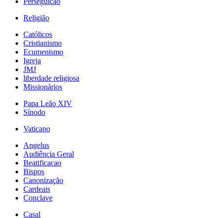
Perseguição
Religião
Católicos
Cristianismo
Ecumenismo
Igreja
JMJ
liberdade religiosa
Missionários
Papa Leão XIV
Sínodo
Vaticano
Angelus
Audiência Geral
Beatificacao
Bispos
Canonização
Cardeais
Conclave
Casal