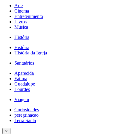
Arte
Cinema
Entretenimento
Livros
Música
História
História
História da Igreja
Santuários
Aparecida
Fátima
Guadalupe
Lourdes
Viagem
Curiosidades
peregrinacao
Terra Santa
✕