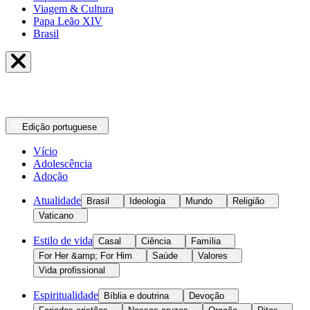
Viagem & Cultura
Papa Leão XIV
Brasil
Edição
portuguese
Vício
Adolescência
Adoção
Atualidade
Brasil
Ideologia
Mundo
Religião
Vaticano
Estilo de vida
Casal
Ciência
Família
For Her &amp; For Him
Saúde
Valores
Vida profissional
Espiritualidade
Bíblia e doutrina
Devoção