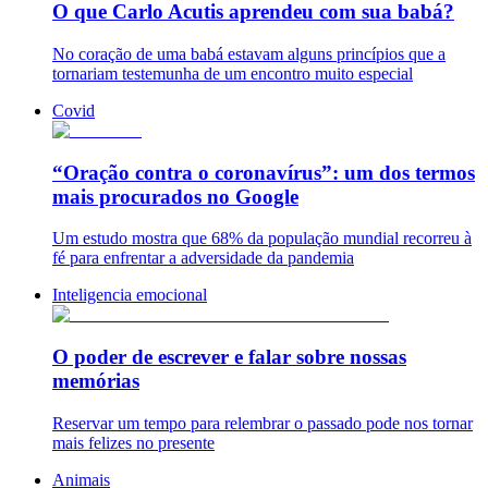
O que Carlo Acutis aprendeu com sua babá?
No coração de uma babá estavam alguns princípios que a
tornariam testemunha de um encontro muito especial
Covid
“Oração contra o coronavírus”: um dos termos
mais procurados no Google
Um estudo mostra que 68% da população mundial recorreu à
fé para enfrentar a adversidade da pandemia
Inteligencia emocional
O poder de escrever e falar sobre nossas
memórias
Reservar um tempo para relembrar o passado pode nos tornar
mais felizes no presente
Animais