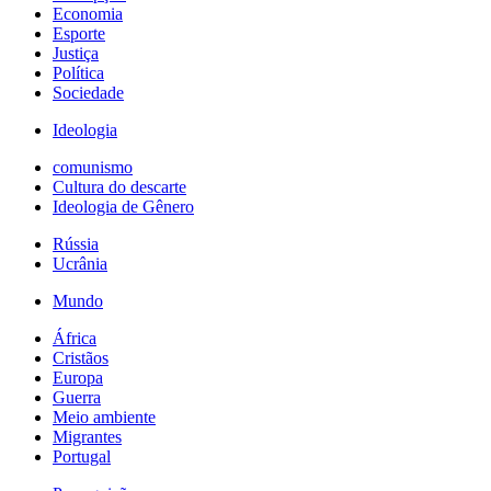
Economia
Esporte
Justiça
Política
Sociedade
Ideologia
comunismo
Cultura do descarte
Ideologia de Gênero
Rússia
Ucrânia
Mundo
África
Cristãos
Europa
Guerra
Meio ambiente
Migrantes
Portugal