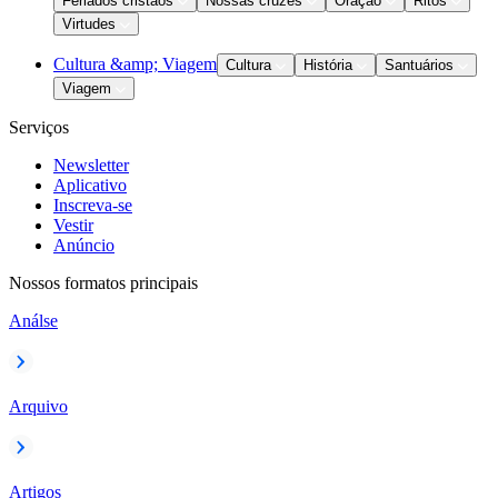
Feriados cristãos
Nossas cruzes
Oração
Ritos
Virtudes
Cultura &amp; Viagem
Cultura
História
Santuários
Viagem
Serviços
Newsletter
Aplicativo
Inscreva-se
Vestir
Anúncio
Nossos formatos principais
Análse
Arquivo
Artigos