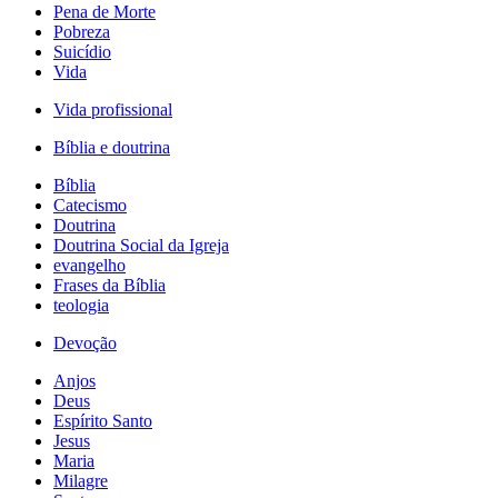
Pena de Morte
Pobreza
Suicídio
Vida
Vida profissional
Bíblia e doutrina
Bíblia
Catecismo
Doutrina
Doutrina Social da Igreja
evangelho
Frases da Bíblia
teologia
Devoção
Anjos
Deus
Espírito Santo
Jesus
Maria
Milagre