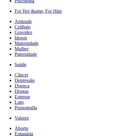
Psicologia
For Her &amp; For Him
Amizade
Celibato
Gravidez
Idosos
Maternidade
Mulher
Paternidade
Saúde
Câncer
Depressão
Doença
Drogas
Estresse
Luto
Pornografia
Valores
Aborto
Eutanásia