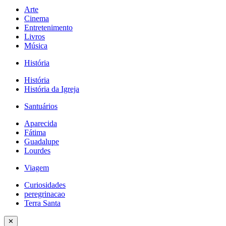
Arte
Cinema
Entretenimento
Livros
Música
História
História
História da Igreja
Santuários
Aparecida
Fátima
Guadalupe
Lourdes
Viagem
Curiosidades
peregrinacao
Terra Santa
✕