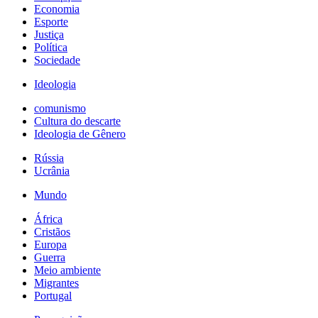
Economia
Esporte
Justiça
Política
Sociedade
Ideologia
comunismo
Cultura do descarte
Ideologia de Gênero
Rússia
Ucrânia
Mundo
África
Cristãos
Europa
Guerra
Meio ambiente
Migrantes
Portugal