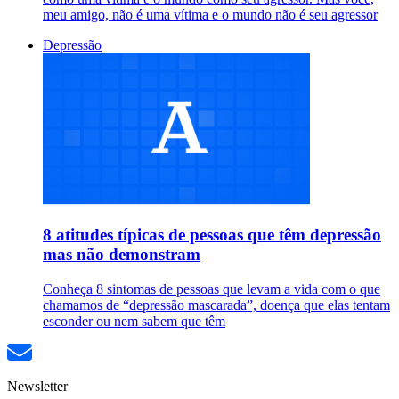
meu amigo, não é uma vítima e o mundo não é seu agressor
Depressão
8 atitudes típicas de pessoas que têm depressão
mas não demonstram
Conheça 8 sintomas de pessoas que levam a vida com o que
chamamos de “depressão mascarada”, doença que elas tentam
esconder ou nem sabem que têm
Newsletter