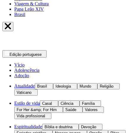
Viagem & Cultura
Papa Leão XIV
Brasil
Edição
portuguese
Vício
Adolescência
Adoção
Atualidade
Brasil
Ideologia
Mundo
Religião
Vaticano
Estilo de vida
Casal
Ciência
Família
For Her &amp; For Him
Saúde
Valores
Vida profissional
Espiritualidade
Bíblia e doutrina
Devoção