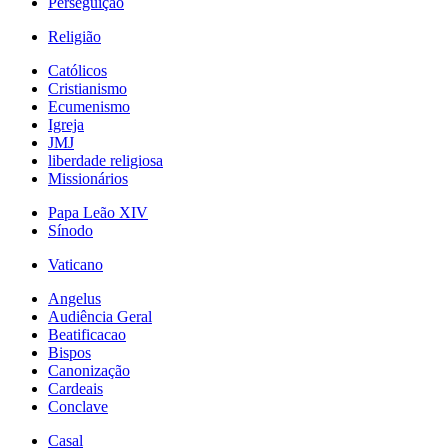
Perseguição
Religião
Católicos
Cristianismo
Ecumenismo
Igreja
JMJ
liberdade religiosa
Missionários
Papa Leão XIV
Sínodo
Vaticano
Angelus
Audiência Geral
Beatificacao
Bispos
Canonização
Cardeais
Conclave
Casal