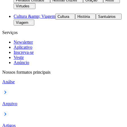
Feriados cristãos
Nossas cruzes
Oração
Ritos
Virtudes
Cultura &amp; Viagem
Cultura
História
Santuários
Viagem
Serviços
Newsletter
Aplicativo
Inscreva-se
Vestir
Anúncio
Nossos formatos principais
Análse
Arquivo
Artigos