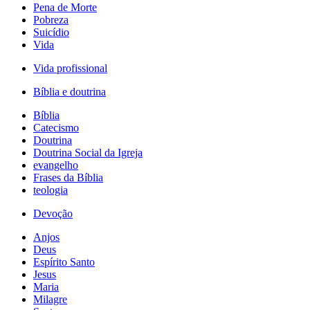
Pena de Morte
Pobreza
Suicídio
Vida
Vida profissional
Bíblia e doutrina
Bíblia
Catecismo
Doutrina
Doutrina Social da Igreja
evangelho
Frases da Bíblia
teologia
Devoção
Anjos
Deus
Espírito Santo
Jesus
Maria
Milagre