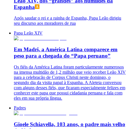
Leão XIV, dos “grandes” aos humildes da
Espanha
Após saudar o rei e a rainha de Espanha, Papa Leão dirigiu
seu discurso aos moradores de rua
Papa Leão XIV
Em Madri, a América Latina comparece em
peso para a chegada do “Papa peruano”
Os fiéis da América Latina foram particularmente numerosos
na imensa multidão de 1,2 milhão que veio receber Leão XIV
para a celebração de Corpus Christi neste domingo, o
segundo dia da visita papal à Espanha. A Aleteia conversou
com alguns desses fiéis, que ficaram especialmente felizes em
conhecer este papa que possui cidadania peruana e fala com
eles em sua própria língua.
Padres
Gioele Schiavella, 103 anos, o padre mais velho