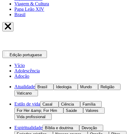
Viagem & Cultura
Papa Leão XIV
Brasil
Edição
portuguese
Vício
Adolescência
Adoção
Atualidade
Brasil
Ideologia
Mundo
Religião
Vaticano
Estilo de vida
Casal
Ciência
Família
For Her &amp; For Him
Saúde
Valores
Vida profissional
Espiritualidade
Bíblia e doutrina
Devoção