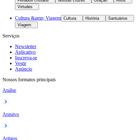
Feriados cristãos
Nossas cruzes
Oração
Ritos
Virtudes
Cultura &amp; Viagem
Cultura
História
Santuários
Viagem
Serviços
Newsletter
Aplicativo
Inscreva-se
Vestir
Anúncio
Nossos formatos principais
Análse
Arquivo
Artigos