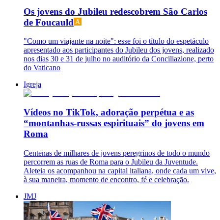
Os jovens do Jubileu redescobrem São Carlos
de Foucauld
"Como um viajante na noite": esse foi o título do espetáculo
apresentado aos participantes do Jubileu dos jovens, realizado
nos dias 30 e 31 de julho no auditório da Conciliazione, perto
do Vaticano
Igreja
Vídeos no TikTok, adoração perpétua e as
“montanhas-russas espirituais” do jovens em
Roma
Centenas de milhares de jovens peregrinos de todo o mundo
percorrem as ruas de Roma para o Jubileu da Juventude.
Aleteia os acompanhou na capital italiana, onde cada um vive,
à sua maneira, momento de encontro, fé e celebração.
JMJ