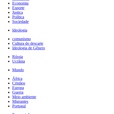
Economia
Esporte
Justiça
Política
Sociedade
Ideologia
comunismo
Cultura do descarte
Ideologia de Gênero
Rússia
Ucrânia
Mundo
África
Cristãos
Europa
Guerra
Meio ambiente
Migrantes
Portugal