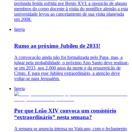
profunda ferida sofrida por Bento XVI: a oposição de alguns
membros do corpo docente à visita do pontífice alemão a esta
universidade levou ao cancelamento de sua visita planejada
em 2008.
Igreja
Rumo ao próximo Jubileu de 2033!
A convocação ainda não foi formalizada pelo Papa, mas, a
julgar pela probabilidade, o próximo Ano Santo deve realizar-
se em 2033, nos 2.000 anos da morte e da ressurreição de
Cristo. E para esse Jubileu extraordinário, a atenção deve
voltar-se para Jerusalém.
Igreja
Por que Leão XIV convoca um consistório
“extraordinário” nesta semana?
A semana se anuncia intensa no Vaticano, com o fechamento