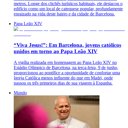
metros. Longe dos clichês turísticos habituais, ele destacou o
edifício como um local de catequese popular, profundamente
enraizado na vida deste bairro e da cidade de Barcelona.
Papa Leão XIV
“Viva Jesus!”: Em Barcelona, ​​jovens católicos
unidos em torno ao Papa Leão XIV
A vigília realizada em homenagem ao Papa Leão XIV no
Estádio Olímpico de Barcelona, ​​na terça-feira, 9 de junho,
proporcionou ao pontífice a oportunidade de confortar uma
Igreja Católica menos influente do que em Madri, onde
passou os três primeiros dias de sua viagem à Espanha.
Mundo