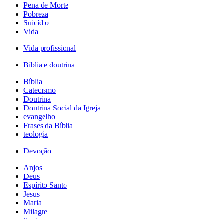
Pena de Morte
Pobreza
Suicídio
Vida
Vida profissional
Bíblia e doutrina
Bíblia
Catecismo
Doutrina
Doutrina Social da Igreja
evangelho
Frases da Bíblia
teologia
Devoção
Anjos
Deus
Espírito Santo
Jesus
Maria
Milagre