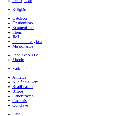
Perseguição
Religião
Católicos
Cristianismo
Ecumenismo
Igreja
JMJ
liberdade religiosa
Missionários
Papa Leão XIV
Sínodo
Vaticano
Angelus
Audiência Geral
Beatificacao
Bispos
Canonização
Cardeais
Conclave
Casal