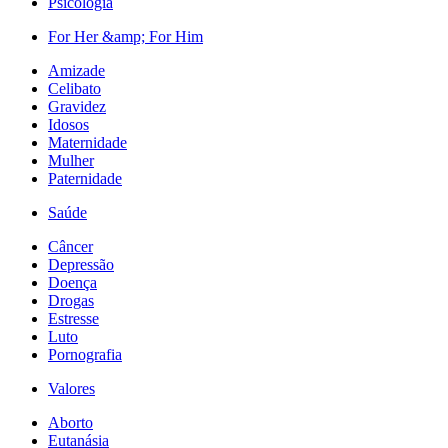
Psicologia
For Her &amp; For Him
Amizade
Celibato
Gravidez
Idosos
Maternidade
Mulher
Paternidade
Saúde
Câncer
Depressão
Doença
Drogas
Estresse
Luto
Pornografia
Valores
Aborto
Eutanásia