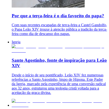
Por que a terça-feira é o dia favorito do papa?
Com suas recentes escapadas de terça-feira a Castel Gandolfo,
o Papa Leão XIV trouxe à atenção pública a tradição da terça-
feira como dia de descanso dos papas.
Igreja
Santo Agostinho, fonte de inspiração para Leão
XIV
Desde o início de seu pontificado, Leão XIV fez numerosas
referências a Santo Agostinho, bispo de Hipona. Este Padre
da Igreja, marcado pela experiência de uma conversão radical
aos 32 anos, estruturou uma teologia cristã voltada para a
aceitação da graça divina.