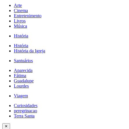
Arte
Cinema
Entretenimento
Livros
Música
História
História
História da Igreja
Santuários
Aparecida
Fátima
Guadalupe
Lourdes
Viagem
Curiosidades
peregrinacao
Terra Santa
✕