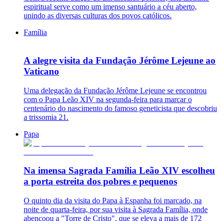
espiritual serve como um imenso santuário a céu aberto,
unindo as diversas culturas dos povos católicos.
Família
A alegre visita da Fundação Jérôme Lejeune ao
Vaticano
Uma delegação da Fundação Jérôme Lejeune se encontrou
com o Papa Leão XIV na segunda-feira para marcar o
centenário do nascimento do famoso geneticista que descobriu
a trissomia 21.
Papa
Na imensa Sagrada Família Leão XIV escolheu
a porta estreita dos pobres e pequenos
O quinto dia da visita do Papa à Espanha foi marcado, na
noite de quarta-feira, por sua visita à Sagrada Família, onde
abençoou a "Torre de Cristo", que se eleva a mais de 172