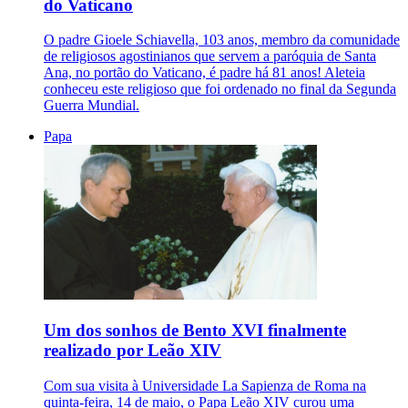
do Vaticano
O padre Gioele Schiavella, 103 anos, membro da comunidade
de religiosos agostinianos que servem a paróquia de Santa
Ana, no portão do Vaticano, é padre há 81 anos! Aleteia
conheceu este religioso que foi ordenado no final da Segunda
Guerra Mundial.
Papa
Um dos sonhos de Bento XVI finalmente
realizado por Leão XIV
Com sua visita à Universidade La Sapienza de Roma na
quinta-feira, 14 de maio, o Papa Leão XIV curou uma