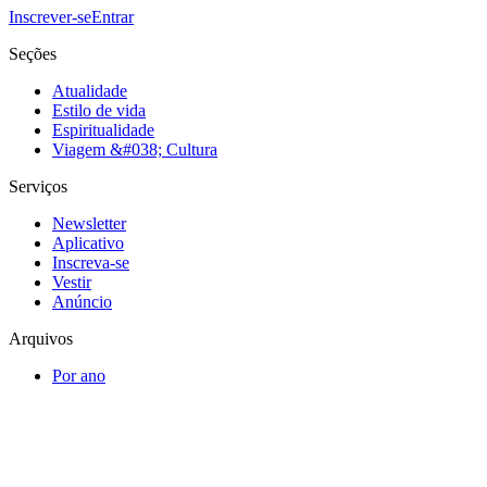
Inscrever-se
Entrar
Seções
Atualidade
Estilo de vida
Espiritualidade
Viagem &#038; Cultura
Serviços
Newsletter
Aplicativo
Inscreva-se
Vestir
Anúncio
Arquivos
Por ano