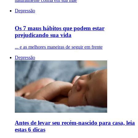
naturalmente confia em sua mãe
Depressão
Os 7 maus hábitos que podem estar
prejudicando sua vida
... e as melhores maneiras de seguir em frente
Depressão
Antes de levar seu recém-nascido para casa, leia
estas 6 dicas