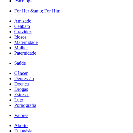
Psicologia
For Her &amp; For Him
Amizade
Celibato
Gravidez
Idosos
Maternidade
Mulher
Paternidade
Saúde
Câncer
Depressão
Doença
Drogas
Estresse
Luto
Pornografia
Valores
Aborto
Eutanásia