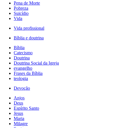
Pena de Morte
Pobreza
Suicídio
Vida
Vida profissional
Bíblia e doutrina
Bíblia
Catecismo
Doutrina
Doutrina Social da Igreja
evangelho
Frases da Bíblia
teologia
Devoção
Anjos
Deus
Espírito Santo
Jesus
Maria
Milagre