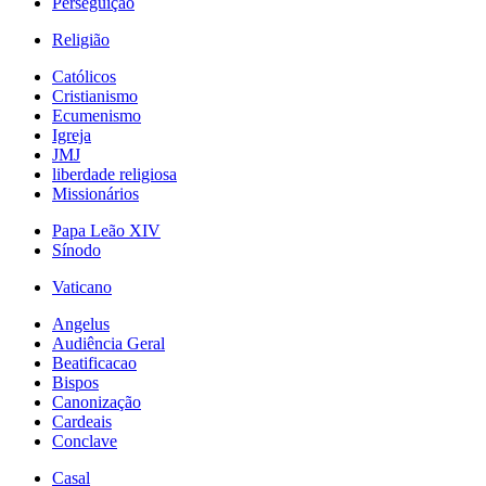
Perseguição
Religião
Católicos
Cristianismo
Ecumenismo
Igreja
JMJ
liberdade religiosa
Missionários
Papa Leão XIV
Sínodo
Vaticano
Angelus
Audiência Geral
Beatificacao
Bispos
Canonização
Cardeais
Conclave
Casal