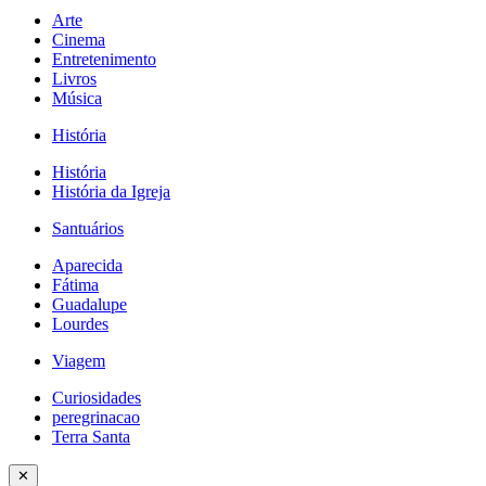
Arte
Cinema
Entretenimento
Livros
Música
História
História
História da Igreja
Santuários
Aparecida
Fátima
Guadalupe
Lourdes
Viagem
Curiosidades
peregrinacao
Terra Santa
✕