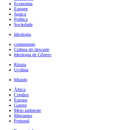
Economia
Esporte
Justiça
Política
Sociedade
Ideologia
comunismo
Cultura do descarte
Ideologia de Gênero
Rússia
Ucrânia
Mundo
África
Cristãos
Europa
Guerra
Meio ambiente
Migrantes
Portugal