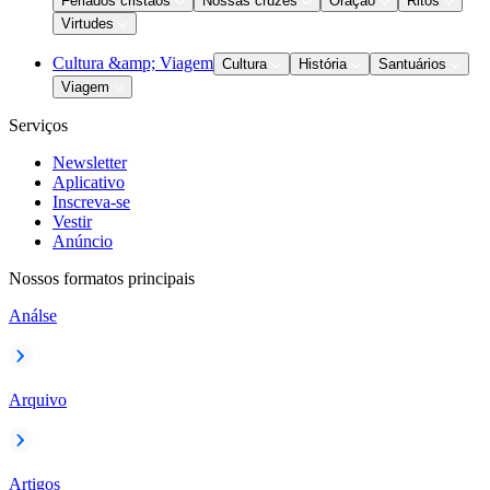
Feriados cristãos
Nossas cruzes
Oração
Ritos
Virtudes
Cultura &amp; Viagem
Cultura
História
Santuários
Viagem
Serviços
Newsletter
Aplicativo
Inscreva-se
Vestir
Anúncio
Nossos formatos principais
Análse
Arquivo
Artigos