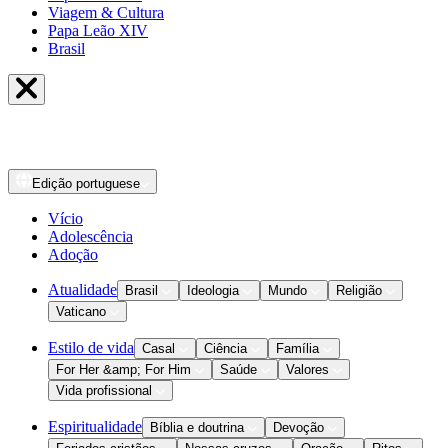
Viagem & Cultura
Papa Leão XIV
Brasil
Edição
portuguese
Vício
Adolescência
Adoção
Atualidade
Brasil
Ideologia
Mundo
Religião
Vaticano
Estilo de vida
Casal
Ciência
Família
For Her &amp; For Him
Saúde
Valores
Vida profissional
Espiritualidade
Bíblia e doutrina
Devoção