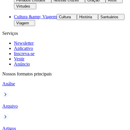
Feriados cristãos
Nossas cruzes
Oração
Ritos
Virtudes
Cultura &amp; Viagem
Cultura
História
Santuários
Viagem
Serviços
Newsletter
Aplicativo
Inscreva-se
Vestir
Anúncio
Nossos formatos principais
Análse
Arquivo
Artigos