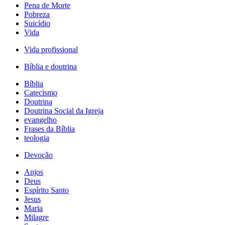
Pena de Morte
Pobreza
Suicídio
Vida
Vida profissional
Bíblia e doutrina
Bíblia
Catecismo
Doutrina
Doutrina Social da Igreja
evangelho
Frases da Bíblia
teologia
Devoção
Anjos
Deus
Espírito Santo
Jesus
Maria
Milagre