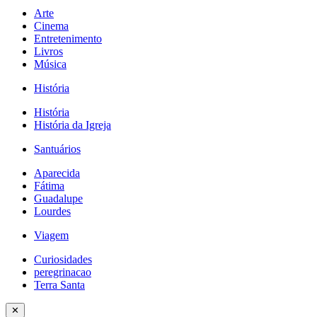
Arte
Cinema
Entretenimento
Livros
Música
História
História
História da Igreja
Santuários
Aparecida
Fátima
Guadalupe
Lourdes
Viagem
Curiosidades
peregrinacao
Terra Santa
✕