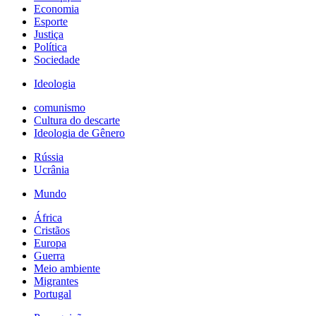
Economia
Esporte
Justiça
Política
Sociedade
Ideologia
comunismo
Cultura do descarte
Ideologia de Gênero
Rússia
Ucrânia
Mundo
África
Cristãos
Europa
Guerra
Meio ambiente
Migrantes
Portugal