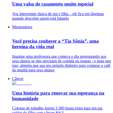
Uma valsa de casamento muito especial
Voz interrompe dança de pai e filha – ele fica em lágrimas
quando descobre quem está falando
Missionários
Você precisa conhecer a “Tia Sônia”, uma
heroína da vida real
Imagine uma professora que começa o dia perguntando aos
seus alunos se eles precisam de comida ou roupas - e mais que
isso, alguém que usa seu próprio dinheiro para comprar o café
da manhã para seus alunos
Câncer
Uma história para renovar sua esperança na
humanidade
Colegas de trabalho fazem 3.300 horas extra para um pai
cuidar do filho com câncer &lt;3