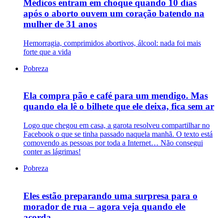
Médicos entram em choque quando 10 dias
após o aborto ouvem um coração batendo na
mulher de 31 anos
Hemorragia, comprimidos abortivos, álcool: nada foi mais
forte que a vida
Pobreza
Ela compra pão e café para um mendigo. Mas
quando ela lê o bilhete que ele deixa, fica sem ar
Logo que chegou em casa, a garota resolveu compartilhar no
Facebook o que se tinha passado naquela manhã. O texto está
comovendo as pessoas por toda a Internet… Não consegui
conter as lágrimas!
Pobreza
Eles estão preparando uma surpresa para o
morador de rua – agora veja quando ele
acorda