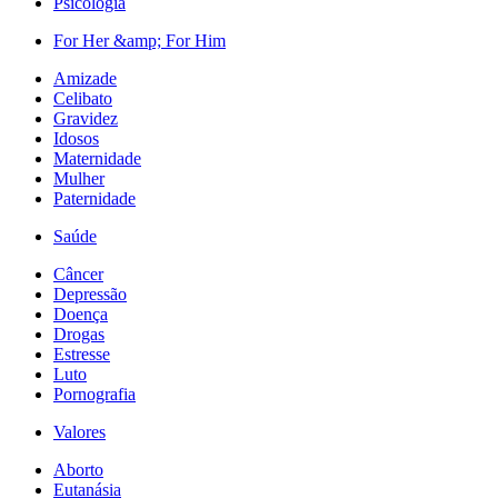
Psicologia
For Her &amp; For Him
Amizade
Celibato
Gravidez
Idosos
Maternidade
Mulher
Paternidade
Saúde
Câncer
Depressão
Doença
Drogas
Estresse
Luto
Pornografia
Valores
Aborto
Eutanásia