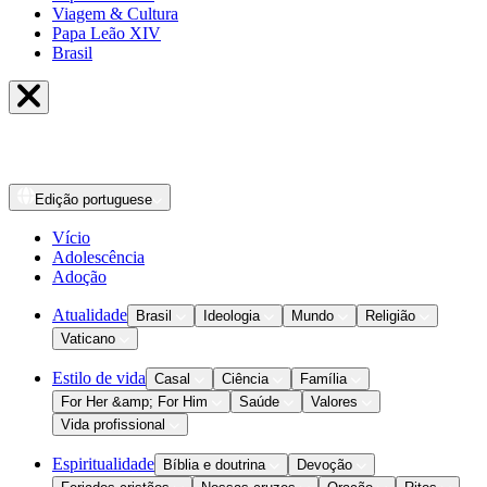
Viagem & Cultura
Papa Leão XIV
Brasil
Edição
portuguese
Vício
Adolescência
Adoção
Atualidade
Brasil
Ideologia
Mundo
Religião
Vaticano
Estilo de vida
Casal
Ciência
Família
For Her &amp; For Him
Saúde
Valores
Vida profissional
Espiritualidade
Bíblia e doutrina
Devoção