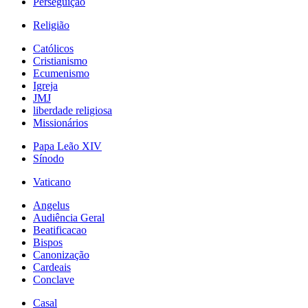
Perseguição
Religião
Católicos
Cristianismo
Ecumenismo
Igreja
JMJ
liberdade religiosa
Missionários
Papa Leão XIV
Sínodo
Vaticano
Angelus
Audiência Geral
Beatificacao
Bispos
Canonização
Cardeais
Conclave
Casal