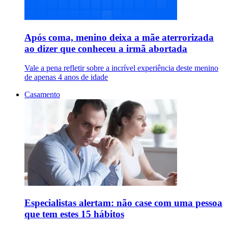
Após coma, menino deixa a mãe aterrorizada
ao dizer que conheceu a irmã abortada
Vale a pena refletir sobre a incrível experiência deste menino
de apenas 4 anos de idade
Casamento
Especialistas alertam: não case com uma pessoa
que tem estes 15 hábitos