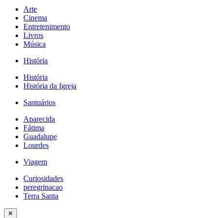
Arte
Cinema
Entretenimento
Livros
Música
História
História
História da Igreja
Santuários
Aparecida
Fátima
Guadalupe
Lourdes
Viagem
Curiosidades
peregrinacao
Terra Santa
✕