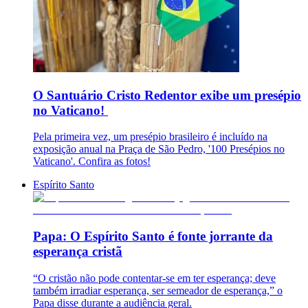
O Santuário Cristo Redentor exibe um presépio
no Vaticano!
Pela primeira vez, um presépio brasileiro é incluído na
exposição anual na Praça de São Pedro, '100 Presépios no
Vaticano'. Confira as fotos!
Espírito Santo
Papa: O Espírito Santo é fonte jorrante da
esperança cristã
“O cristão não pode contentar-se em ter esperança; deve
também irradiar esperança, ser semeador de esperança,” o
Papa disse durante a audiência geral.