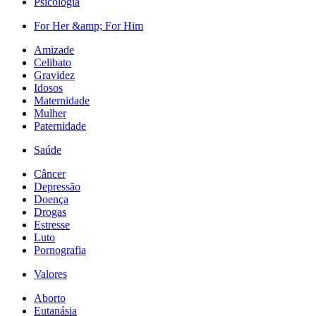
Psicologia
For Her &amp; For Him
Amizade
Celibato
Gravidez
Idosos
Maternidade
Mulher
Paternidade
Saúde
Câncer
Depressão
Doença
Drogas
Estresse
Luto
Pornografia
Valores
Aborto
Eutanásia