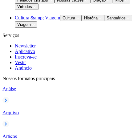
Feriados cristãos
Nossas cruzes
Oração
Ritos
Virtudes
Cultura &amp; Viagem
Cultura
História
Santuários
Viagem
Serviços
Newsletter
Aplicativo
Inscreva-se
Vestir
Anúncio
Nossos formatos principais
Análse
Arquivo
Artigos