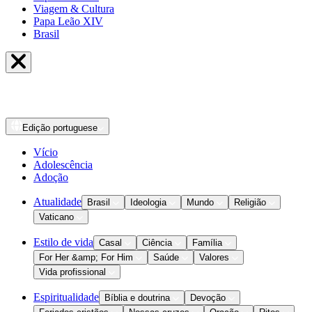
Viagem & Cultura
Papa Leão XIV
Brasil
Edição
portuguese
Vício
Adolescência
Adoção
Atualidade
Brasil
Ideologia
Mundo
Religião
Vaticano
Estilo de vida
Casal
Ciência
Família
For Her &amp; For Him
Saúde
Valores
Vida profissional
Espiritualidade
Bíblia e doutrina
Devoção