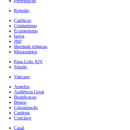
Perseguição
Religião
Católicos
Cristianismo
Ecumenismo
Igreja
JMJ
liberdade religiosa
Missionários
Papa Leão XIV
Sínodo
Vaticano
Angelus
Audiência Geral
Beatificacao
Bispos
Canonização
Cardeais
Conclave
Casal