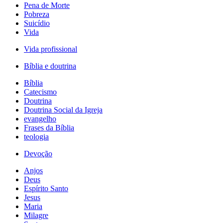
Pena de Morte
Pobreza
Suicídio
Vida
Vida profissional
Bíblia e doutrina
Bíblia
Catecismo
Doutrina
Doutrina Social da Igreja
evangelho
Frases da Bíblia
teologia
Devoção
Anjos
Deus
Espírito Santo
Jesus
Maria
Milagre