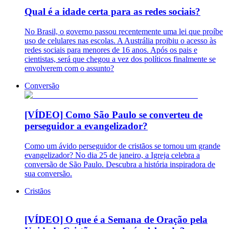
Qual é a idade certa para as redes sociais?
No Brasil, o governo passou recentemente uma lei que proíbe
uso de celulares nas escolas. A Austrália proibiu o acesso às
redes sociais para menores de 16 anos. Após os pais e
cientistas, será que chegou a vez dos políticos finalmente se
envolverem com o assunto?
Conversão
[VÍDEO] Como São Paulo se converteu de
perseguidor a evangelizador?
Como um ávido perseguidor de cristãos se tornou um grande
evangelizador? No dia 25 de janeiro, a Igreja celebra a
conversão de São Paulo. Descubra a história inspiradora de
sua conversão.
Cristãos
[VÍDEO] O que é a Semana de Oração pela