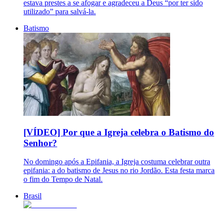
estava prestes a se afogar e agradeceu a Deus “por ter sido
utilizado” para salvá-la.
Batismo
[VÍDEO] Por que a Igreja celebra o Batismo do
Senhor?
No domingo após a Epifania, a Igreja costuma celebrar outra
epifania: a do batismo de Jesus no rio Jordão. Esta festa marca
o fim do Tempo de Natal.
Brasil