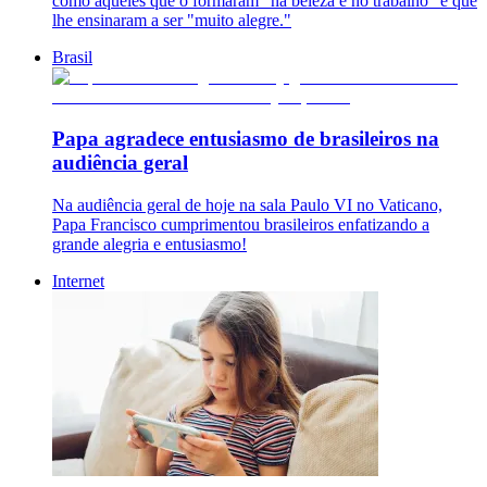
como aqueles que o formaram "na beleza e no trabalho" e que
lhe ensinaram a ser "muito alegre."
Brasil
Papa agradece entusiasmo de brasileiros na
audiência geral
Na audiência geral de hoje na sala Paulo VI no Vaticano,
Papa Francisco cumprimentou brasileiros enfatizando a
grande alegria e entusiasmo!
Internet