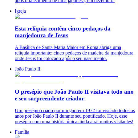
após o falecimento de uma japonesa, em dezembro.
Igreja
Esta relíquia contém cinco pedaços da
manjedoura de Jesus
A Basílica de Santa Maria Maior em Roma abriga uma
relíquia importante: cinco pedaços de madeira da manjedoura
onde Jesus foi colocado após o seu nascimento.
João Paulo II
O presépio que João Paulo II visitava todo ano
e seu surpreendente criador
Um presépio criado por um gari em 1972 foi visitado todos os
anos por João Paulo II durante seu pontificado. Hoje, esse
presépio com uma história única ainda atrai muitos visitantes!
Família