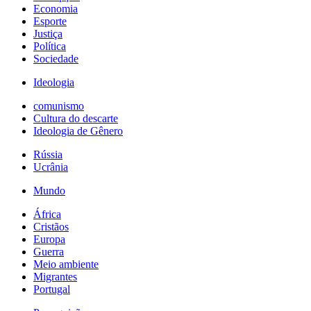
Economia
Esporte
Justiça
Política
Sociedade
Ideologia
comunismo
Cultura do descarte
Ideologia de Gênero
Rússia
Ucrânia
Mundo
África
Cristãos
Europa
Guerra
Meio ambiente
Migrantes
Portugal