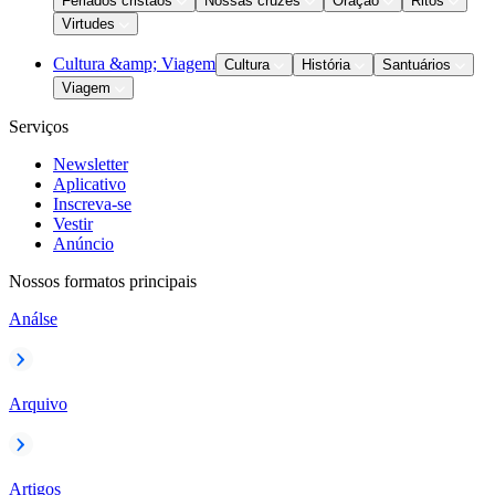
Feriados cristãos
Nossas cruzes
Oração
Ritos
Virtudes
Cultura &amp; Viagem
Cultura
História
Santuários
Viagem
Serviços
Newsletter
Aplicativo
Inscreva-se
Vestir
Anúncio
Nossos formatos principais
Análse
Arquivo
Artigos