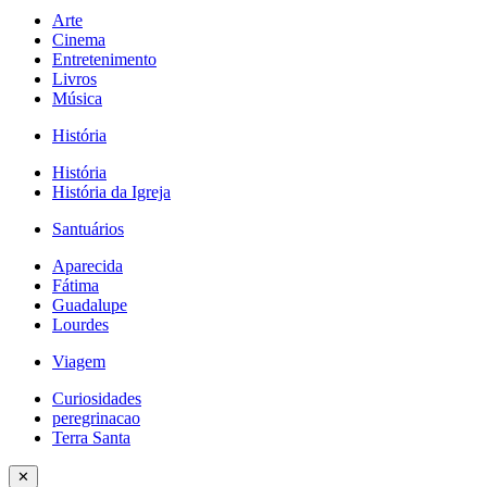
Arte
Cinema
Entretenimento
Livros
Música
História
História
História da Igreja
Santuários
Aparecida
Fátima
Guadalupe
Lourdes
Viagem
Curiosidades
peregrinacao
Terra Santa
✕