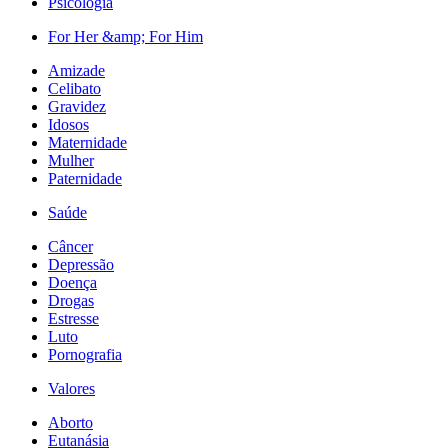
Psicologia
For Her &amp; For Him
Amizade
Celibato
Gravidez
Idosos
Maternidade
Mulher
Paternidade
Saúde
Câncer
Depressão
Doença
Drogas
Estresse
Luto
Pornografia
Valores
Aborto
Eutanásia