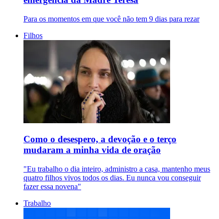
Para os momentos em que você não tem 9 dias para rezar
Filhos
Como o desespero, a devoção e o terço
mudaram a minha vida de oração
"Eu trabalho o dia inteiro, administro a casa, mantenho meus
quatro filhos vivos todos os dias. Eu nunca vou conseguir
fazer essa novena"
Trabalho