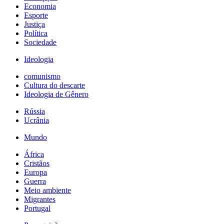
Economia
Esporte
Justiça
Política
Sociedade
Ideologia
comunismo
Cultura do descarte
Ideologia de Gênero
Rússia
Ucrânia
Mundo
África
Cristãos
Europa
Guerra
Meio ambiente
Migrantes
Portugal