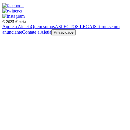
© 2025 Aleteia
Apoie a Aleteia
Quem somos
ASPECTOS LEGAIS
Torne-se um
anunciante
Contate a Aletia
Privacidade