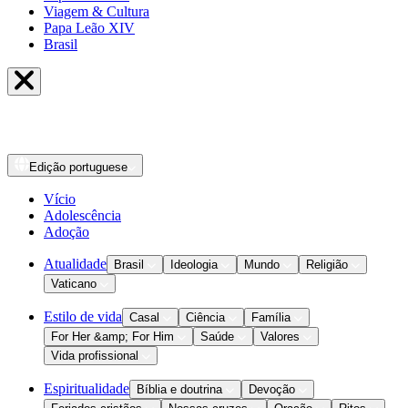
Viagem & Cultura
Papa Leão XIV
Brasil
Edição
portuguese
Vício
Adolescência
Adoção
Atualidade
Brasil
Ideologia
Mundo
Religião
Vaticano
Estilo de vida
Casal
Ciência
Família
For Her &amp; For Him
Saúde
Valores
Vida profissional
Espiritualidade
Bíblia e doutrina
Devoção