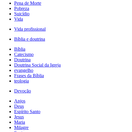
Pena de Morte
Pobreza
Suicídio
Vida
Vida profissional
Bíblia e doutrina
Bíblia
Catecismo
Doutrina
Doutrina Social da Igreja
evangelho
Frases da Bíblia
teologia
Devoção
Anjos
Deus
Espírito Santo
Jesus
Maria
Milagre