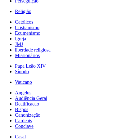
Perseguição
Religião
Católicos
Cristianismo
Ecumenismo
Igreja
JMJ
liberdade religiosa
Missionários
Papa Leão XIV
Sínodo
Vaticano
Angelus
Audiência Geral
Beatificacao
Bispos
Canonização
Cardeais
Conclave
Casal