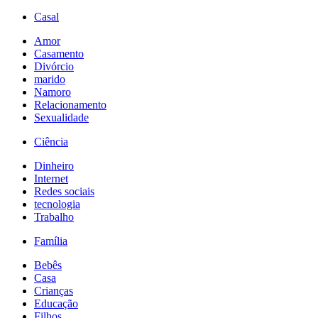
Casal
Amor
Casamento
Divórcio
marido
Namoro
Relacionamento
Sexualidade
Ciência
Dinheiro
Internet
Redes sociais
tecnologia
Trabalho
Família
Bebês
Casa
Crianças
Educação
Filhos