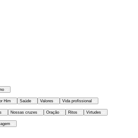
ano
or Him
Saúde
Valores
Vida profissional
s
Nossas cruzes
Oração
Ritos
Virtudes
iagem