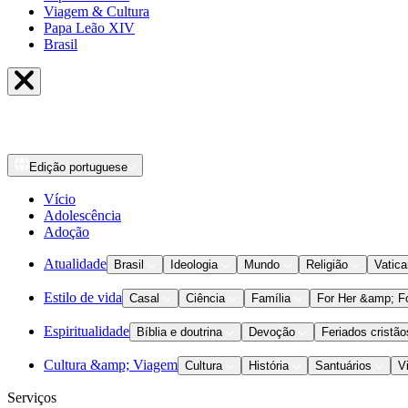
Viagem & Cultura
Papa Leão XIV
Brasil
Edição
portuguese
Vício
Adolescência
Adoção
Atualidade
Brasil
Ideologia
Mundo
Religião
Vatic
Estilo de vida
Casal
Ciência
Família
For Her &amp; F
Espiritualidade
Bíblia e doutrina
Devoção
Feriados cristão
Cultura &amp; Viagem
Cultura
História
Santuários
V
Serviços