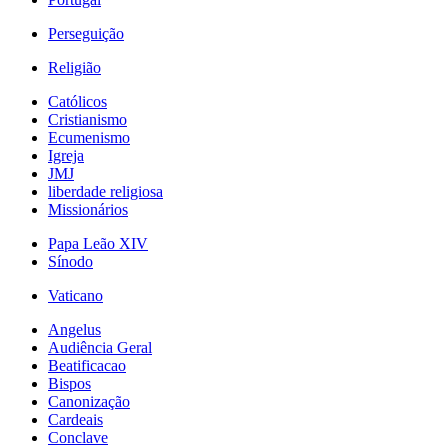
Perseguição
Religião
Católicos
Cristianismo
Ecumenismo
Igreja
JMJ
liberdade religiosa
Missionários
Papa Leão XIV
Sínodo
Vaticano
Angelus
Audiência Geral
Beatificacao
Bispos
Canonização
Cardeais
Conclave