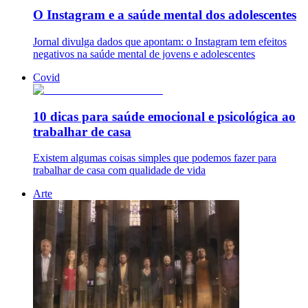
O Instagram e a saúde mental dos adolescentes
Jornal divulga dados que apontam: o Instagram tem efeitos
negativos na saúde mental de jovens e adolescentes
Covid
10 dicas para saúde emocional e psicológica ao
trabalhar de casa
Existem algumas coisas simples que podemos fazer para
trabalhar de casa com qualidade de vida
Arte