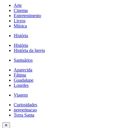
Arte
Cinema
Entretenimento
Livros
Música
História
História
História da Igreja
Santuários
Aparecida
Fátima
Guadalupe
Lourdes
Viagem
Curiosidades
peregrinacao
Terra Santa
✕