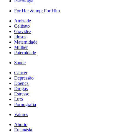
Psicologia
For Her &amp; For Him
Amizade
Celibato
Gravidez
Idosos
Maternidade
Mulher
Paternidade
Saúde
Câncer
Depressão
Doença
Drogas
Estresse
Luto
Pornografia
Valores
Aborto
Eutanásia