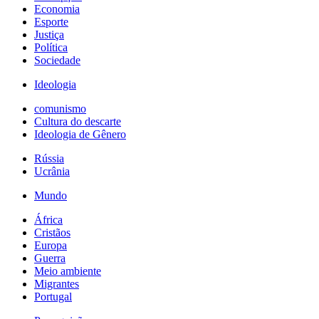
Economia
Esporte
Justiça
Política
Sociedade
Ideologia
comunismo
Cultura do descarte
Ideologia de Gênero
Rússia
Ucrânia
Mundo
África
Cristãos
Europa
Guerra
Meio ambiente
Migrantes
Portugal