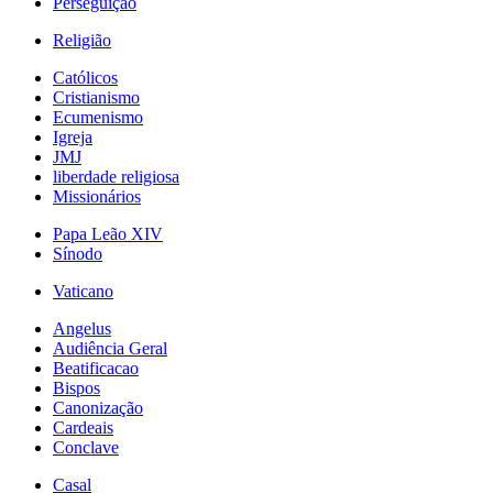
Perseguição
Religião
Católicos
Cristianismo
Ecumenismo
Igreja
JMJ
liberdade religiosa
Missionários
Papa Leão XIV
Sínodo
Vaticano
Angelus
Audiência Geral
Beatificacao
Bispos
Canonização
Cardeais
Conclave
Casal