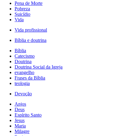
Pena de Morte
Pobreza
Suicídio
Vida
Vida profissional
Bíblia e doutrina
Bíblia
Catecismo
Doutrina
Doutrina Social da Igreja
evangelho
Frases da Bíblia
teologia
Devoção
Anjos
Deus
Espírito Santo
Jesus
Maria
Milagre