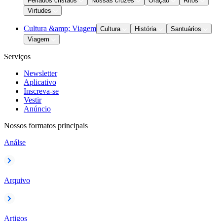
Feriados cristãos
Nossas cruzes
Oração
Ritos
Virtudes
Cultura &amp; Viagem
Cultura
História
Santuários
Viagem
Serviços
Newsletter
Aplicativo
Inscreva-se
Vestir
Anúncio
Nossos formatos principais
Análse
Arquivo
Artigos