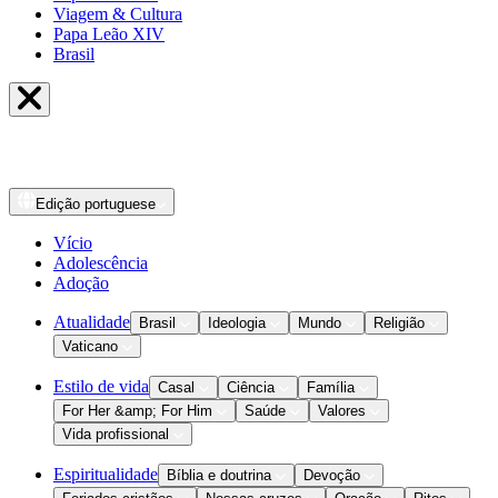
Viagem & Cultura
Papa Leão XIV
Brasil
Edição
portuguese
Vício
Adolescência
Adoção
Atualidade
Brasil
Ideologia
Mundo
Religião
Vaticano
Estilo de vida
Casal
Ciência
Família
For Her &amp; For Him
Saúde
Valores
Vida profissional
Espiritualidade
Bíblia e doutrina
Devoção