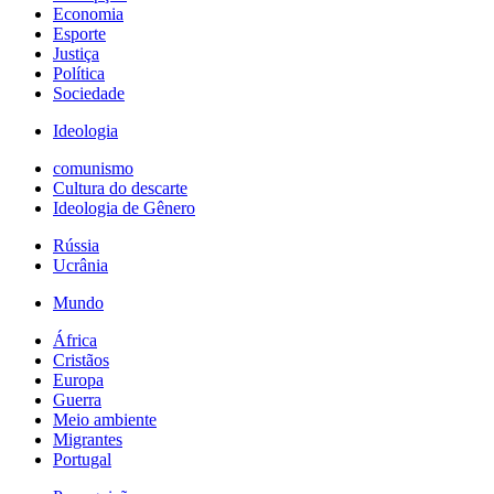
Economia
Esporte
Justiça
Política
Sociedade
Ideologia
comunismo
Cultura do descarte
Ideologia de Gênero
Rússia
Ucrânia
Mundo
África
Cristãos
Europa
Guerra
Meio ambiente
Migrantes
Portugal