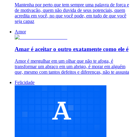
Mantenha por perto que tem sempre uma palavra de força e
de motivação, quem não duvida de seus potenciais, quem
acredita em você, no que você pode, em tudo de que você
seja capaz
Amor
Amar é aceitar o outro exatamente como ele é
Amor é mergulhar em um olhar que não te afoga, é
transformar um abraço em um abrigo, é morar em alguém
que, mesmo com tantos defeitos e diferenças, não te assusta
Felicidade