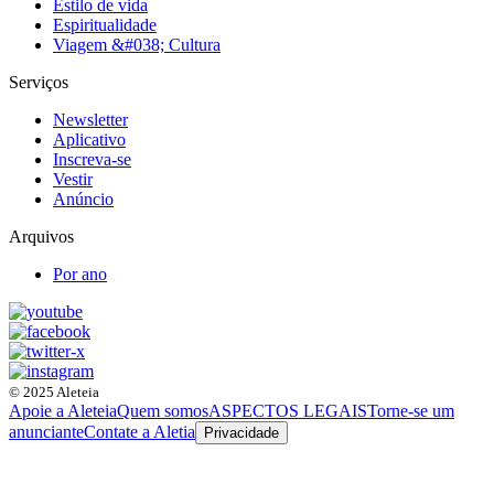
Estilo de vida
Espiritualidade
Viagem &#038; Cultura
Serviços
Newsletter
Aplicativo
Inscreva-se
Vestir
Anúncio
Arquivos
Por ano
© 2025 Aleteia
Apoie a Aleteia
Quem somos
ASPECTOS LEGAIS
Torne-se um
anunciante
Contate a Aletia
Privacidade