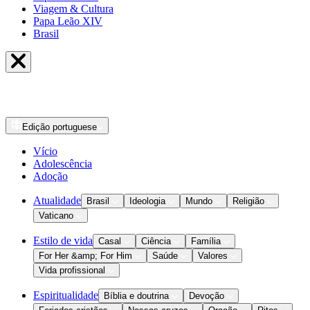
Viagem & Cultura
Papa Leão XIV
Brasil
Edição
portuguese
Vício
Adolescência
Adoção
Atualidade
Brasil
Ideologia
Mundo
Religião
Vaticano
Estilo de vida
Casal
Ciência
Família
For Her &amp; For Him
Saúde
Valores
Vida profissional
Espiritualidade
Bíblia e doutrina
Devoção