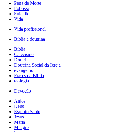
Pena de Morte
Pobreza
Suicídio
Vida
Vida profissional
Bíblia e doutrina
Bíblia
Catecismo
Doutrina
Doutrina Social da Igreja
evangelho
Frases da Bíblia
teologia
Devoção
Anjos
Deus
Espírito Santo
Jesus
Maria
Milagre