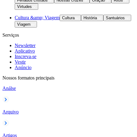
Feriados cristãos
Nossas cruzes
Oração
Ritos
Virtudes
Cultura &amp; Viagem
Cultura
História
Santuários
Viagem
Serviços
Newsletter
Aplicativo
Inscreva-se
Vestir
Anúncio
Nossos formatos principais
Análse
Arquivo
Artigos