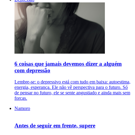
6 coisas que jamais devemos dizer a alguém
com depressão
Lembre-se: o depressivo está com tudo em baixa: autoestima,
energia, esperança. Ele não vê perspectiva para o futuro. Só
de pensar no futuro, ele se sente angustiado e ainda mais sem
forças.
Namoro
Antes de seguir em frente, supere