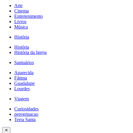
Arte
Cinema
Entretenimento
Livros
Música
História
História
História da Igreja
Santuários
Aparecida
Fátima
Guadalupe
Lourdes
Viagem
Curiosidades
peregrinacao
Terra Santa
✕