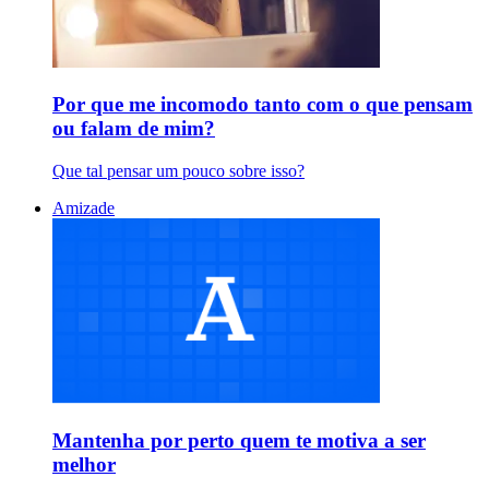
Por que me incomodo tanto com o que pensam
ou falam de mim?
Que tal pensar um pouco sobre isso?
Amizade
Mantenha por perto quem te motiva a ser
melhor