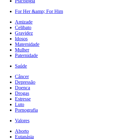
Psicologia
For Her &amp; For Him
Amizade
Celibato
Gravidez
Idosos
Maternidade
Mulher
Paternidade
Saúde
Câncer
Depressão
Doença
Drogas
Estresse
Luto
Pornografia
Valores
Aborto
Eutanásia