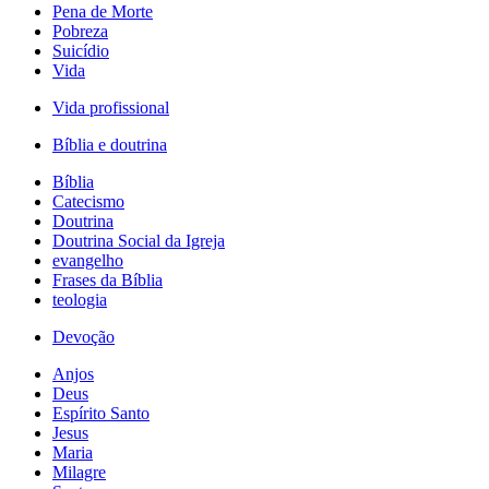
Pena de Morte
Pobreza
Suicídio
Vida
Vida profissional
Bíblia e doutrina
Bíblia
Catecismo
Doutrina
Doutrina Social da Igreja
evangelho
Frases da Bíblia
teologia
Devoção
Anjos
Deus
Espírito Santo
Jesus
Maria
Milagre