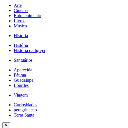
Arte
Cinema
Entretenimento
Livros
Música
História
História
História da Igreja
Santuários
Aparecida
Fátima
Guadalupe
Lourdes
Viagem
Curiosidades
peregrinacao
Terra Santa
✕