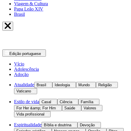
Viagem & Cultura
Papa Leão XIV
Brasil
Edição
portuguese
Vício
Adolescência
Adoção
Atualidade
Brasil
Ideologia
Mundo
Religião
Vaticano
Estilo de vida
Casal
Ciência
Família
For Her &amp; For Him
Saúde
Valores
Vida profissional
Espiritualidade
Bíblia e doutrina
Devoção