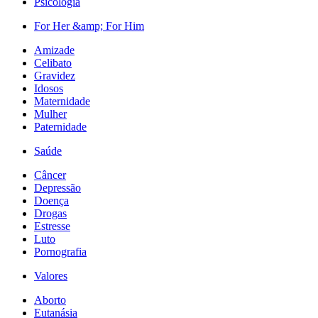
Psicologia
For Her &amp; For Him
Amizade
Celibato
Gravidez
Idosos
Maternidade
Mulher
Paternidade
Saúde
Câncer
Depressão
Doença
Drogas
Estresse
Luto
Pornografia
Valores
Aborto
Eutanásia