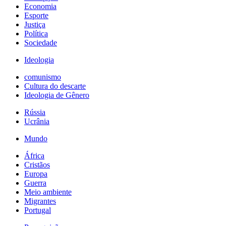
Economia
Esporte
Justiça
Política
Sociedade
Ideologia
comunismo
Cultura do descarte
Ideologia de Gênero
Rússia
Ucrânia
Mundo
África
Cristãos
Europa
Guerra
Meio ambiente
Migrantes
Portugal