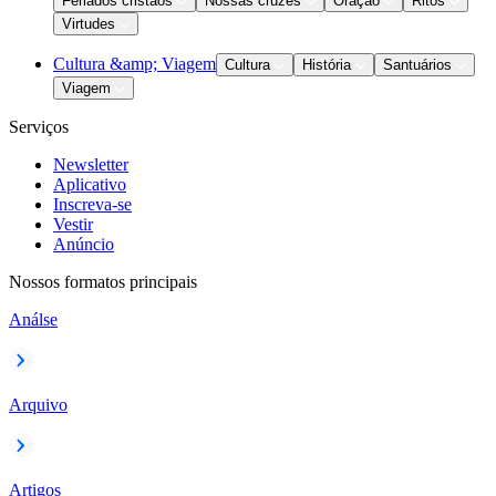
Feriados cristãos
Nossas cruzes
Oração
Ritos
Virtudes
Cultura &amp; Viagem
Cultura
História
Santuários
Viagem
Serviços
Newsletter
Aplicativo
Inscreva-se
Vestir
Anúncio
Nossos formatos principais
Análse
Arquivo
Artigos