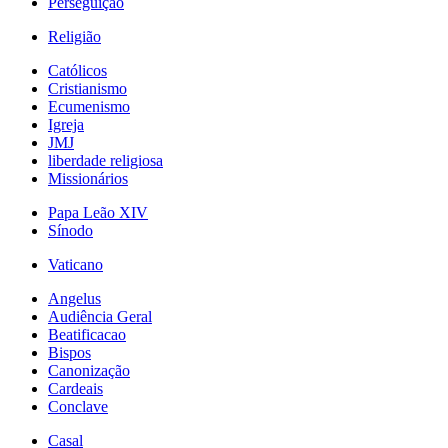
Perseguição
Religião
Católicos
Cristianismo
Ecumenismo
Igreja
JMJ
liberdade religiosa
Missionários
Papa Leão XIV
Sínodo
Vaticano
Angelus
Audiência Geral
Beatificacao
Bispos
Canonização
Cardeais
Conclave
Casal