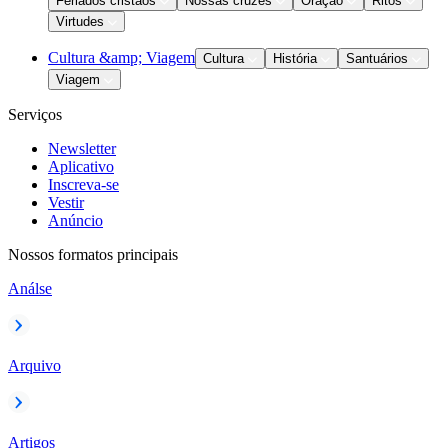
Feriados cristãos
Nossas cruzes
Oração
Ritos
Virtudes
Cultura &amp; Viagem
Cultura
História
Santuários
Viagem
Serviços
Newsletter
Aplicativo
Inscreva-se
Vestir
Anúncio
Nossos formatos principais
Análse
Arquivo
Artigos