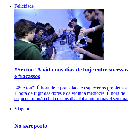
Felicidade
#Sextou! A vida nos dias de hoje entre sucessos
e fracassos
"#Sextou”! É hora de ir pra balada e esquecer os problemas.
É hora de fugir das dores e da vidinha medíocre. É hora de
esquecer o quão chata e cansativa foi a interminável semana.
Viagem
No aeroporto