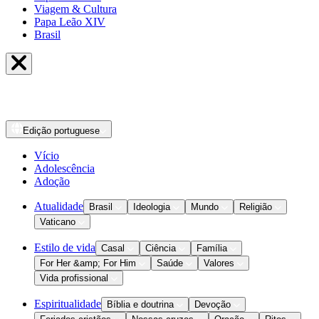
Viagem & Cultura
Papa Leão XIV
Brasil
Edição
portuguese
Vício
Adolescência
Adoção
Atualidade
Brasil
Ideologia
Mundo
Religião
Vaticano
Estilo de vida
Casal
Ciência
Família
For Her &amp; For Him
Saúde
Valores
Vida profissional
Espiritualidade
Bíblia e doutrina
Devoção