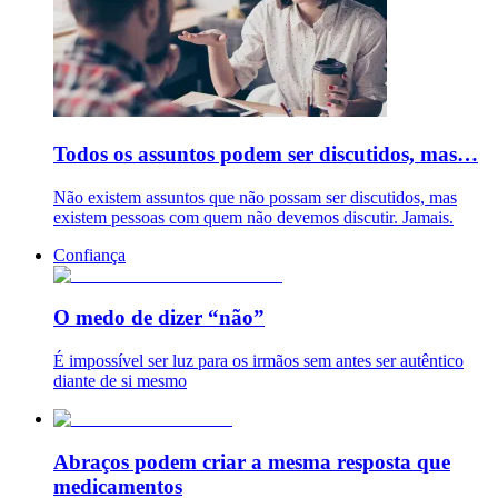
Todos os assuntos podem ser discutidos, mas…
Não existem assuntos que não possam ser discutidos, mas
existem pessoas com quem não devemos discutir. Jamais.
Confiança
O medo de dizer “não”
É impossível ser luz para os irmãos sem antes ser autêntico
diante de si mesmo
Abraços podem criar a mesma resposta que
medicamentos