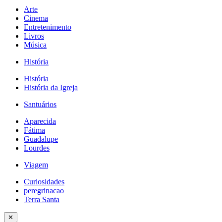
Arte
Cinema
Entretenimento
Livros
Música
História
História
História da Igreja
Santuários
Aparecida
Fátima
Guadalupe
Lourdes
Viagem
Curiosidades
peregrinacao
Terra Santa
✕