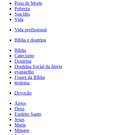
Pena de Morte
Pobreza
Suicídio
Vida
Vida profissional
Bíblia e doutrina
Bíblia
Catecismo
Doutrina
Doutrina Social da Igreja
evangelho
Frases da Bíblia
teologia
Devoção
Anjos
Deus
Espírito Santo
Jesus
Maria
Milagre