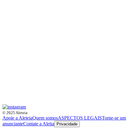
© 2025 Aleteia
Apoie a Aleteia
Quem somos
ASPECTOS LEGAIS
Torne-se um
anunciante
Contate a Aletia
Privacidade