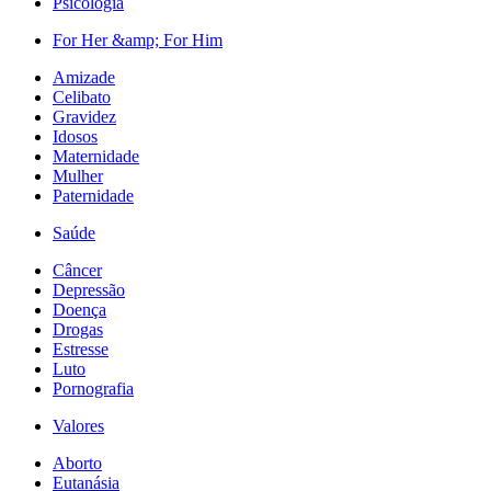
Psicologia
For Her &amp; For Him
Amizade
Celibato
Gravidez
Idosos
Maternidade
Mulher
Paternidade
Saúde
Câncer
Depressão
Doença
Drogas
Estresse
Luto
Pornografia
Valores
Aborto
Eutanásia