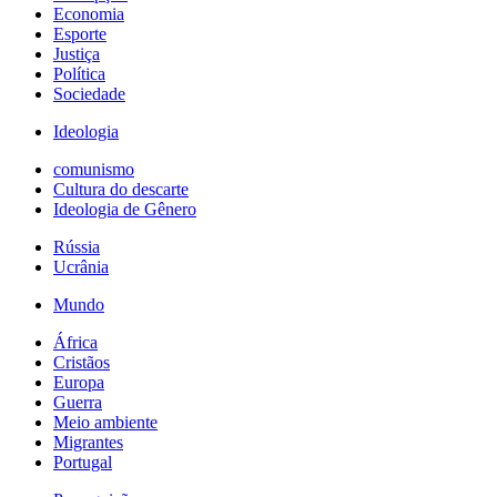
Economia
Esporte
Justiça
Política
Sociedade
Ideologia
comunismo
Cultura do descarte
Ideologia de Gênero
Rússia
Ucrânia
Mundo
África
Cristãos
Europa
Guerra
Meio ambiente
Migrantes
Portugal