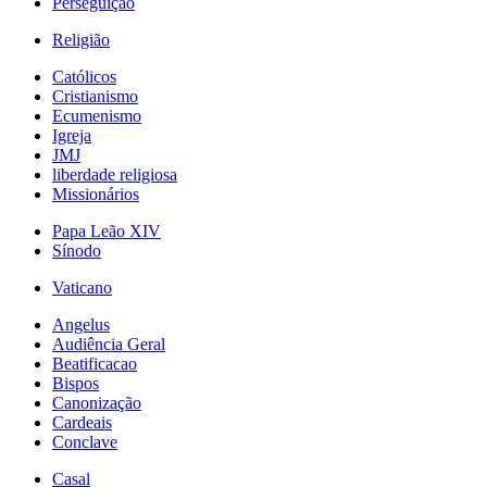
Perseguição
Religião
Católicos
Cristianismo
Ecumenismo
Igreja
JMJ
liberdade religiosa
Missionários
Papa Leão XIV
Sínodo
Vaticano
Angelus
Audiência Geral
Beatificacao
Bispos
Canonização
Cardeais
Conclave
Casal