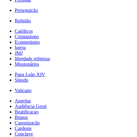
Perseguição
Religião
Católicos
Cristianismo
Ecumenismo
Igreja
JMJ
liberdade religiosa
Missionários
Papa Leão XIV
Sínodo
Vaticano
Angelus
Audiência Geral
Beatificacao
Bispos
Canonização
Cardeais
Conclave