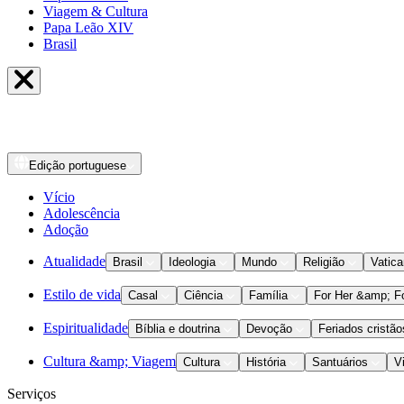
Viagem & Cultura
Papa Leão XIV
Brasil
Edição
portuguese
Vício
Adolescência
Adoção
Atualidade
Brasil
Ideologia
Mundo
Religião
Vatic
Estilo de vida
Casal
Ciência
Família
For Her &amp; F
Espiritualidade
Bíblia e doutrina
Devoção
Feriados cristão
Cultura &amp; Viagem
Cultura
História
Santuários
V
Serviços