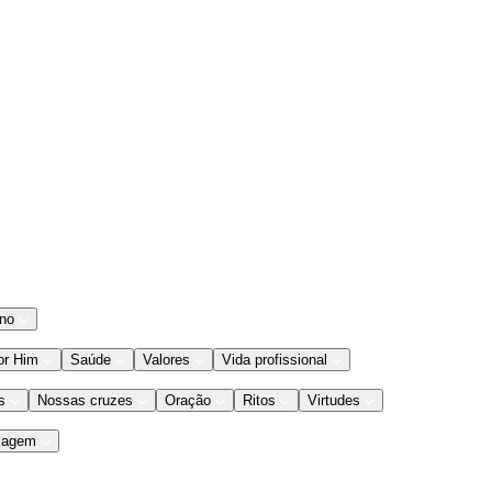
ano
or Him
Saúde
Valores
Vida profissional
s
Nossas cruzes
Oração
Ritos
Virtudes
iagem