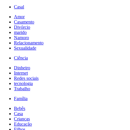
Casal
Amor
Casamento
Divórcio
marido
Namoro
Relacionamento
Sexualidade
Ciência
Dinheiro
Internet
Redes sociais
tecnologia
Trabalho
Família
Bebês
Casa
Crianças
Educação
Filhos