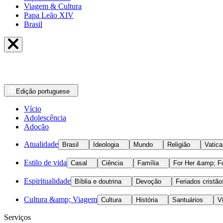
Viagem & Cultura
Papa Leão XIV
Brasil
Edição
portuguese
Vício
Adolescência
Adoção
Atualidade
Brasil
Ideologia
Mundo
Religião
Vatic
Estilo de vida
Casal
Ciência
Família
For Her &amp; F
Espiritualidade
Bíblia e doutrina
Devoção
Feriados cristão
Cultura &amp; Viagem
Cultura
História
Santuários
V
Serviços