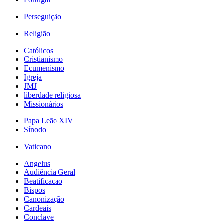
Perseguição
Religião
Católicos
Cristianismo
Ecumenismo
Igreja
JMJ
liberdade religiosa
Missionários
Papa Leão XIV
Sínodo
Vaticano
Angelus
Audiência Geral
Beatificacao
Bispos
Canonização
Cardeais
Conclave