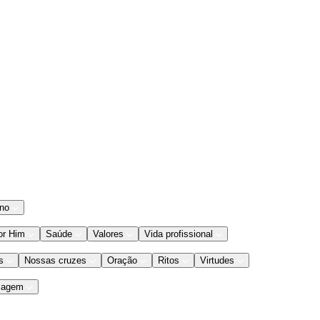
ano
or Him
Saúde
Valores
Vida profissional
s
Nossas cruzes
Oração
Ritos
Virtudes
iagem