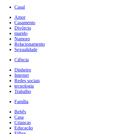
Casal
Amor
Casamento
Divórcio
marido
Namoro
Relacionamento
Sexualidade
Ciência
Dinheiro
Internet
Redes sociais
tecnologia
Trabalho
Família
Bebês
Casa
Crianças
Educação
Filhos