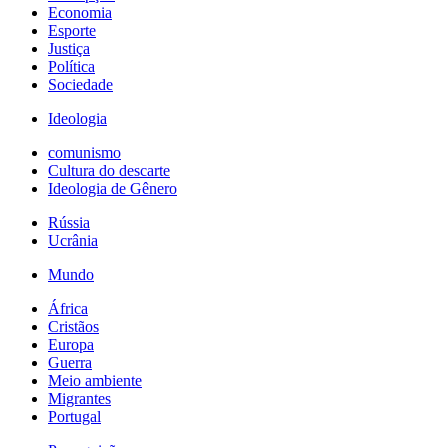
Economia
Esporte
Justiça
Política
Sociedade
Ideologia
comunismo
Cultura do descarte
Ideologia de Gênero
Rússia
Ucrânia
Mundo
África
Cristãos
Europa
Guerra
Meio ambiente
Migrantes
Portugal