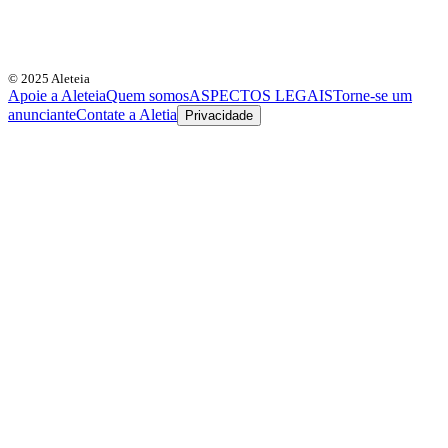
© 2025 Aleteia
Apoie a Aleteia
Quem somos
ASPECTOS LEGAIS
Torne-se um
anunciante
Contate a Aletia
Privacidade