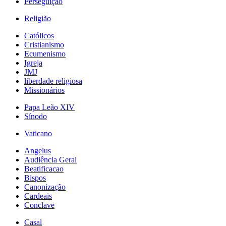
Perseguição
Religião
Católicos
Cristianismo
Ecumenismo
Igreja
JMJ
liberdade religiosa
Missionários
Papa Leão XIV
Sínodo
Vaticano
Angelus
Audiência Geral
Beatificacao
Bispos
Canonização
Cardeais
Conclave
Casal