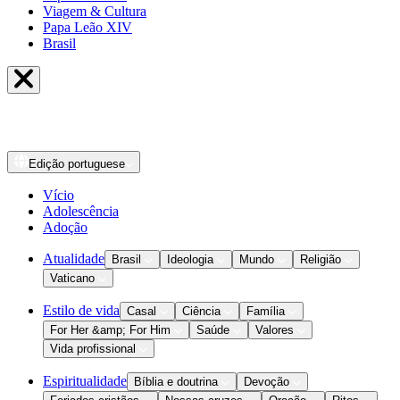
Viagem & Cultura
Papa Leão XIV
Brasil
Edição
portuguese
Vício
Adolescência
Adoção
Atualidade
Brasil
Ideologia
Mundo
Religião
Vaticano
Estilo de vida
Casal
Ciência
Família
For Her &amp; For Him
Saúde
Valores
Vida profissional
Espiritualidade
Bíblia e doutrina
Devoção