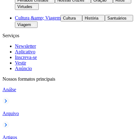
Feriados cristãos
Nossas cruzes
Oração
Ritos
Virtudes
Cultura &amp; Viagem
Cultura
História
Santuários
Viagem
Serviços
Newsletter
Aplicativo
Inscreva-se
Vestir
Anúncio
Nossos formatos principais
Análse
Arquivo
Artigos