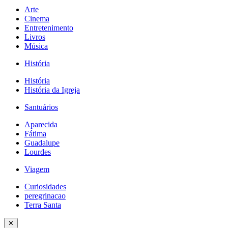
Arte
Cinema
Entretenimento
Livros
Música
História
História
História da Igreja
Santuários
Aparecida
Fátima
Guadalupe
Lourdes
Viagem
Curiosidades
peregrinacao
Terra Santa
✕