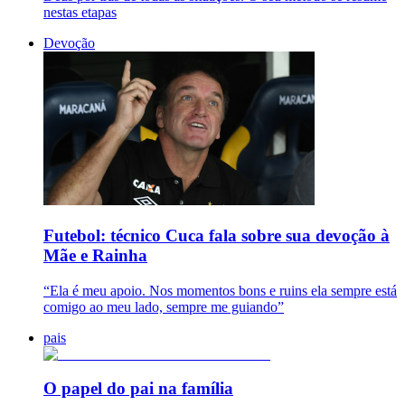
nestas etapas
Devoção
Futebol: técnico Cuca fala sobre sua devoção à
Mãe e Rainha
“Ela é meu apoio. Nos momentos bons e ruins ela sempre está
comigo ao meu lado, sempre me guiando”
pais
O papel do pai na família