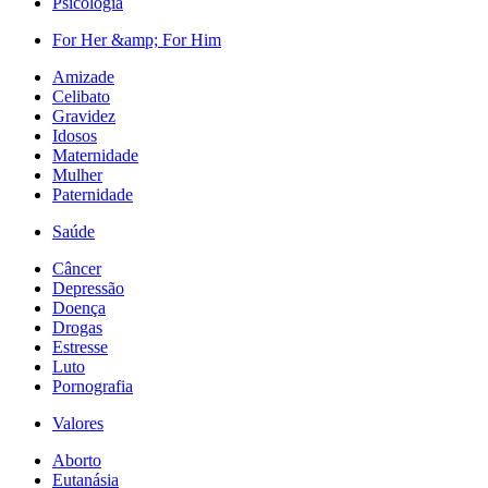
Psicologia
For Her &amp; For Him
Amizade
Celibato
Gravidez
Idosos
Maternidade
Mulher
Paternidade
Saúde
Câncer
Depressão
Doença
Drogas
Estresse
Luto
Pornografia
Valores
Aborto
Eutanásia