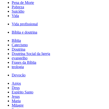
Pena de Morte
Pobreza
Suicídio
Vida
Vida profissional
Bíblia e doutrina
Bíblia
Catecismo
Doutrina
Doutrina Social da Igreja
evangelho
Frases da Bíblia
teologia
Devoção
Anjos
Deus
Espírito Santo
Jesus
Maria
Milagre