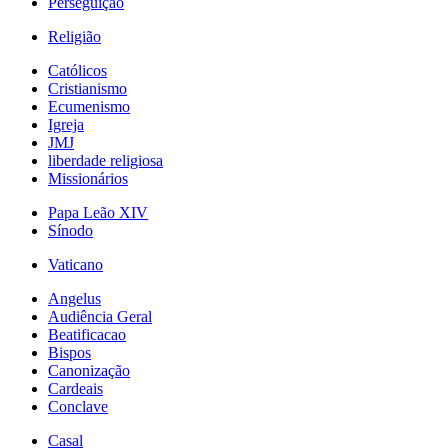
Perseguição
Religião
Católicos
Cristianismo
Ecumenismo
Igreja
JMJ
liberdade religiosa
Missionários
Papa Leão XIV
Sínodo
Vaticano
Angelus
Audiência Geral
Beatificacao
Bispos
Canonização
Cardeais
Conclave
Casal