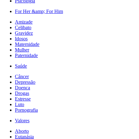
Psicologia
For Her &amp; For Him
Amizade
Celibato
Gravidez
Idosos
Maternidade
Mulher
Paternidade
Saúde
Câncer
Depressão
Doença
Drogas
Estresse
Luto
Pornografia
Valores
Aborto
Eutanásia