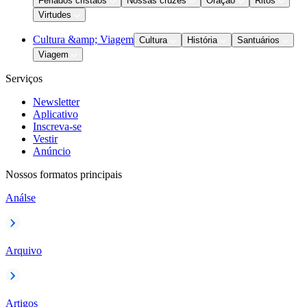
Feriados cristãos
Nossas cruzes
Oração
Ritos
Virtudes
Cultura &amp; Viagem
Cultura
História
Santuários
Viagem
Serviços
Newsletter
Aplicativo
Inscreva-se
Vestir
Anúncio
Nossos formatos principais
Análse
Arquivo
Artigos