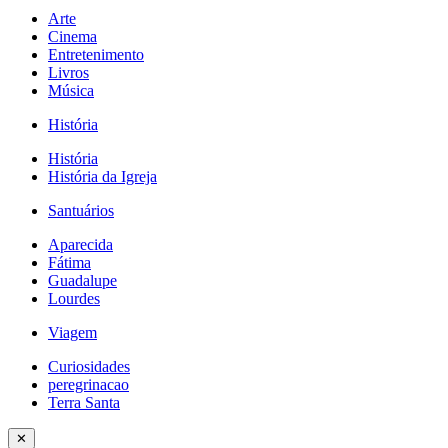
Arte
Cinema
Entretenimento
Livros
Música
História
História
História da Igreja
Santuários
Aparecida
Fátima
Guadalupe
Lourdes
Viagem
Curiosidades
peregrinacao
Terra Santa
✕