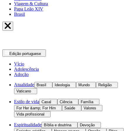
Viagem & Cultura
Papa Leão XIV
Brasil
Edição
portuguese
Vício
Adolescência
Adoção
Atualidade
Brasil
Ideologia
Mundo
Religião
Vaticano
Estilo de vida
Casal
Ciência
Família
For Her &amp; For Him
Saúde
Valores
Vida profissional
Espiritualidade
Bíblia e doutrina
Devoção