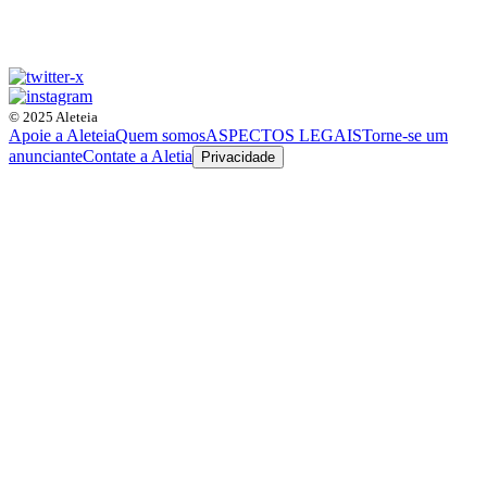
© 2025 Aleteia
Apoie a Aleteia
Quem somos
ASPECTOS LEGAIS
Torne-se um
anunciante
Contate a Aletia
Privacidade