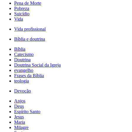
Pena de Morte
Pobreza
Suicídio
Vida
Vida profissional
Bíblia e doutrina
Bíblia
Catecismo
Doutrina
Doutrina Social da Igreja
evangelho
Frases da Bíblia
teologia
Devoção
Anjos
Deus
Espírito Santo
Jesus
Maria
Milagre