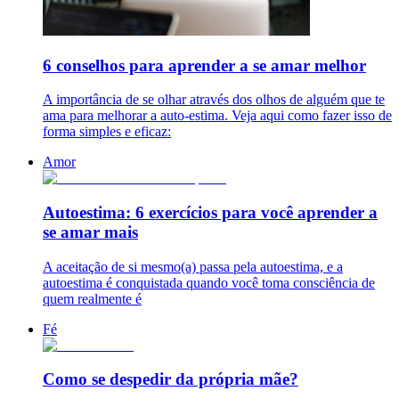
6 conselhos para aprender a se amar melhor
A importância de se olhar através dos olhos de alguém que te
ama para melhorar a auto-estima. Veja aqui como fazer isso de
forma simples e eficaz:
Amor
Autoestima: 6 exercícios para você aprender a
se amar mais
A aceitação de si mesmo(a) passa pela autoestima, e a
autoestima é conquistada quando você toma consciência de
quem realmente é
Fé
Como se despedir da própria mãe?