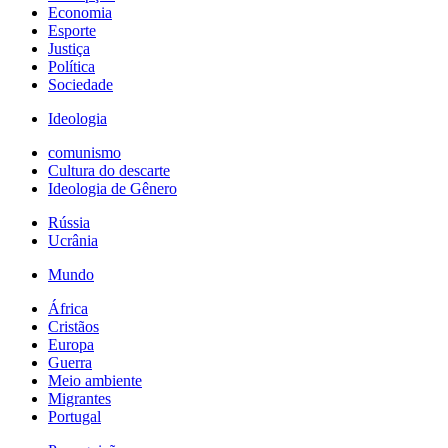
Economia
Esporte
Justiça
Política
Sociedade
Ideologia
comunismo
Cultura do descarte
Ideologia de Gênero
Rússia
Ucrânia
Mundo
África
Cristãos
Europa
Guerra
Meio ambiente
Migrantes
Portugal