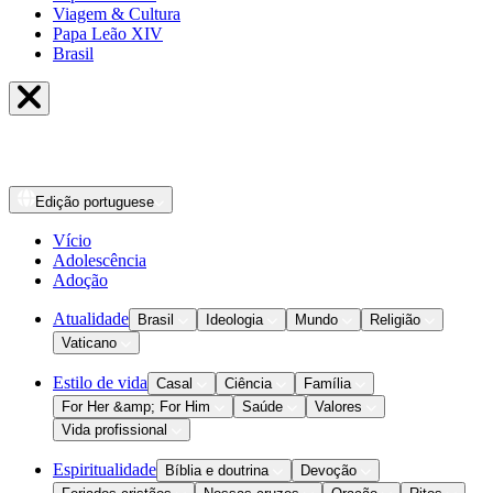
Viagem & Cultura
Papa Leão XIV
Brasil
Edição
portuguese
Vício
Adolescência
Adoção
Atualidade
Brasil
Ideologia
Mundo
Religião
Vaticano
Estilo de vida
Casal
Ciência
Família
For Her &amp; For Him
Saúde
Valores
Vida profissional
Espiritualidade
Bíblia e doutrina
Devoção