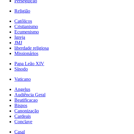
Perseguição
Religião
Católicos
Cristianismo
Ecumenismo
Igreja
JMJ
liberdade religiosa
Missionários
Papa Leão XIV
Sínodo
Vaticano
Angelus
Audiência Geral
Beatificacao
Bispos
Canonização
Cardeais
Conclave
Casal