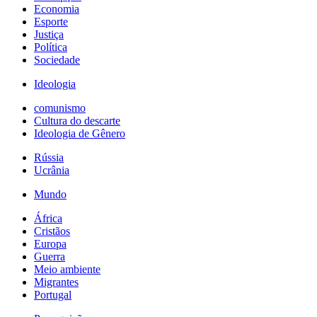
Economia
Esporte
Justiça
Política
Sociedade
Ideologia
comunismo
Cultura do descarte
Ideologia de Gênero
Rússia
Ucrânia
Mundo
África
Cristãos
Europa
Guerra
Meio ambiente
Migrantes
Portugal