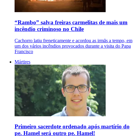
“Rambo” salva freiras carmelitas de mais um
incêndio criminoso no Chile
Cachorro latiu freneticamente e acordou as irmãs a tempo, em
um dos vários incêndios provocados durante a visita do Papa
Francisco
Mártires
Primeiro sacerdote ordenado após martírio do
pe. Hamel será outro pe. Hamel!