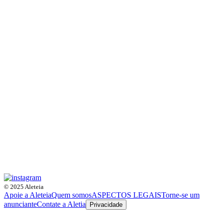
© 2025 Aleteia
Apoie a Aleteia
Quem somos
ASPECTOS LEGAIS
Torne-se um
anunciante
Contate a Aletia
Privacidade