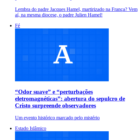
Lembra do padre Jacques Hamel, martirizado na França? Vem
aí, na mesma diocese, o padre Julien Hamel!
Fé
“Odor suave” e “perturbações
eletromagnéticas”: abertura do sepulcro de
Cristo surpreende observadores
Um evento histórico marcado pelo mistério
Estado Islâmico