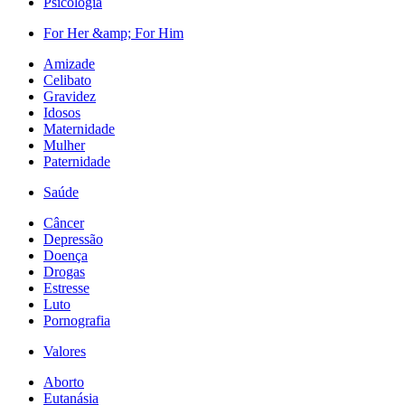
Psicologia
For Her &amp; For Him
Amizade
Celibato
Gravidez
Idosos
Maternidade
Mulher
Paternidade
Saúde
Câncer
Depressão
Doença
Drogas
Estresse
Luto
Pornografia
Valores
Aborto
Eutanásia