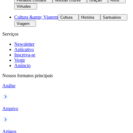
Feriados cristãos
Nossas cruzes
Oração
Ritos
Virtudes
Cultura &amp; Viagem
Cultura
História
Santuários
Viagem
Serviços
Newsletter
Aplicativo
Inscreva-se
Vestir
Anúncio
Nossos formatos principais
Análse
Arquivo
Artigos