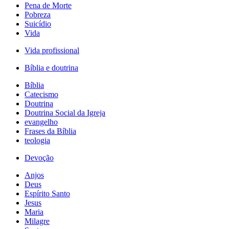
Pena de Morte
Pobreza
Suicídio
Vida
Vida profissional
Bíblia e doutrina
Bíblia
Catecismo
Doutrina
Doutrina Social da Igreja
evangelho
Frases da Bíblia
teologia
Devoção
Anjos
Deus
Espírito Santo
Jesus
Maria
Milagre