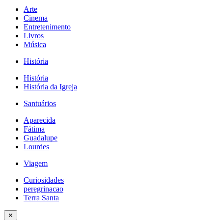
Arte
Cinema
Entretenimento
Livros
Música
História
História
História da Igreja
Santuários
Aparecida
Fátima
Guadalupe
Lourdes
Viagem
Curiosidades
peregrinacao
Terra Santa
✕