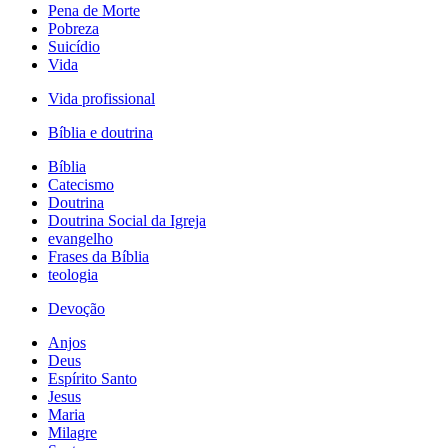
Pena de Morte
Pobreza
Suicídio
Vida
Vida profissional
Bíblia e doutrina
Bíblia
Catecismo
Doutrina
Doutrina Social da Igreja
evangelho
Frases da Bíblia
teologia
Devoção
Anjos
Deus
Espírito Santo
Jesus
Maria
Milagre