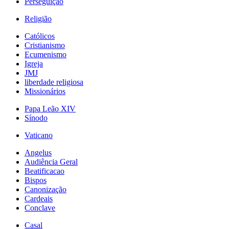
Perseguição
Religião
Católicos
Cristianismo
Ecumenismo
Igreja
JMJ
liberdade religiosa
Missionários
Papa Leão XIV
Sínodo
Vaticano
Angelus
Audiência Geral
Beatificacao
Bispos
Canonização
Cardeais
Conclave
Casal