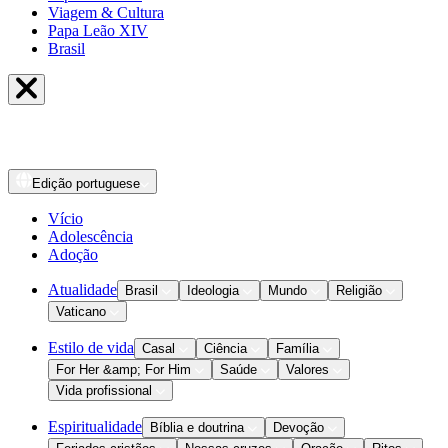
Viagem & Cultura
Papa Leão XIV
Brasil
Edição
portuguese
Vício
Adolescência
Adoção
Atualidade
Brasil
Ideologia
Mundo
Religião
Vaticano
Estilo de vida
Casal
Ciência
Família
For Her &amp; For Him
Saúde
Valores
Vida profissional
Espiritualidade
Bíblia e doutrina
Devoção