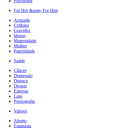
Psicologia
For Her &amp; For Him
Amizade
Celibato
Gravidez
Idosos
Maternidade
Mulher
Paternidade
Saúde
Câncer
Depressão
Doença
Drogas
Estresse
Luto
Pornografia
Valores
Aborto
Eutanásia