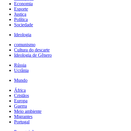
Economia
Esporte
Justiça
Política
Sociedade
Ideologia
comunismo
Cultura do descarte
Ideologia de Gênero
Rússia
Ucrânia
Mundo
África
Cristãos
Europa
Guerra
Meio ambiente
Migrantes
Portugal