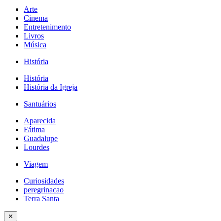
Arte
Cinema
Entretenimento
Livros
Música
História
História
História da Igreja
Santuários
Aparecida
Fátima
Guadalupe
Lourdes
Viagem
Curiosidades
peregrinacao
Terra Santa
✕