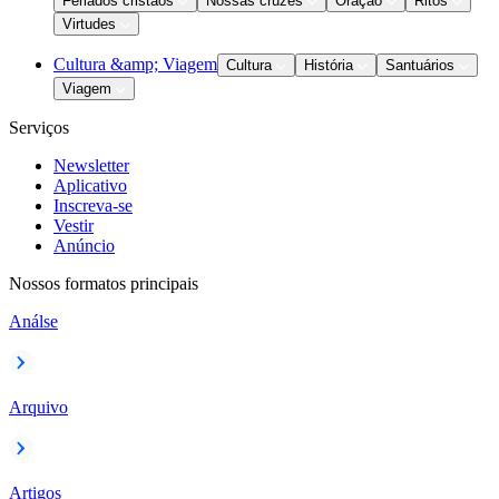
Feriados cristãos
Nossas cruzes
Oração
Ritos
Virtudes
Cultura &amp; Viagem
Cultura
História
Santuários
Viagem
Serviços
Newsletter
Aplicativo
Inscreva-se
Vestir
Anúncio
Nossos formatos principais
Análse
Arquivo
Artigos