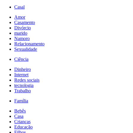
Casal
Amor
Casamento
Divórcio
marido
Namoro
Relacionamento
Sexualidade
Ciência
Dinheiro
Internet
Redes sociais
tecnologia
Trabalho
Família
Bebês
Casa
Crianças
Educação
Filhos