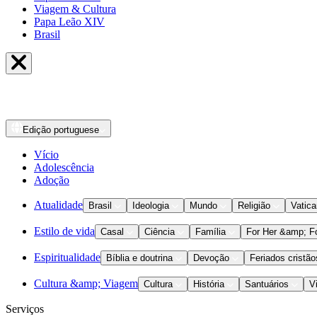
Viagem & Cultura
Papa Leão XIV
Brasil
Edição
portuguese
Vício
Adolescência
Adoção
Atualidade
Brasil
Ideologia
Mundo
Religião
Vatic
Estilo de vida
Casal
Ciência
Família
For Her &amp; F
Espiritualidade
Bíblia e doutrina
Devoção
Feriados cristão
Cultura &amp; Viagem
Cultura
História
Santuários
V
Serviços