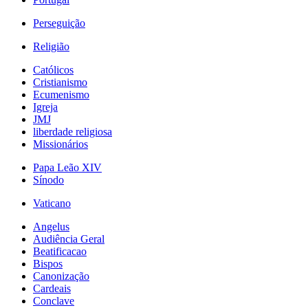
Perseguição
Religião
Católicos
Cristianismo
Ecumenismo
Igreja
JMJ
liberdade religiosa
Missionários
Papa Leão XIV
Sínodo
Vaticano
Angelus
Audiência Geral
Beatificacao
Bispos
Canonização
Cardeais
Conclave