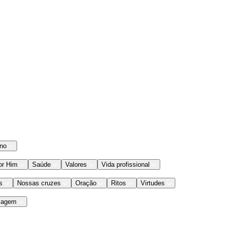
ano
or Him
Saúde
Valores
Vida profissional
s
Nossas cruzes
Oração
Ritos
Virtudes
iagem