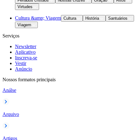
Feriados cristãos
Nossas cruzes
Oração
Ritos
Virtudes
Cultura &amp; Viagem
Cultura
História
Santuários
Viagem
Serviços
Newsletter
Aplicativo
Inscreva-se
Vestir
Anúncio
Nossos formatos principais
Análse
Arquivo
Artigos