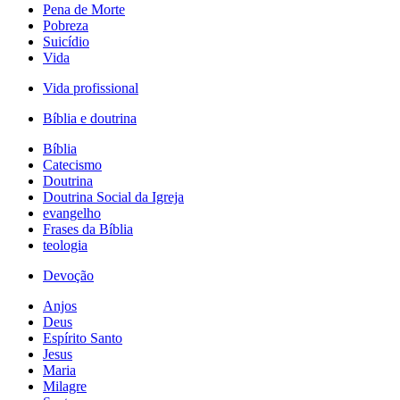
Pena de Morte
Pobreza
Suicídio
Vida
Vida profissional
Bíblia e doutrina
Bíblia
Catecismo
Doutrina
Doutrina Social da Igreja
evangelho
Frases da Bíblia
teologia
Devoção
Anjos
Deus
Espírito Santo
Jesus
Maria
Milagre