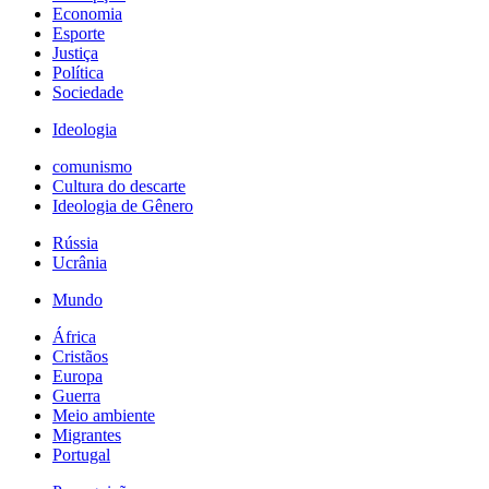
Economia
Esporte
Justiça
Política
Sociedade
Ideologia
comunismo
Cultura do descarte
Ideologia de Gênero
Rússia
Ucrânia
Mundo
África
Cristãos
Europa
Guerra
Meio ambiente
Migrantes
Portugal