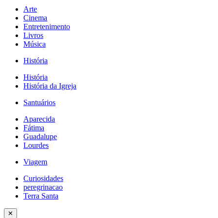
Arte
Cinema
Entretenimento
Livros
Música
História
História
História da Igreja
Santuários
Aparecida
Fátima
Guadalupe
Lourdes
Viagem
Curiosidades
peregrinacao
Terra Santa
✕