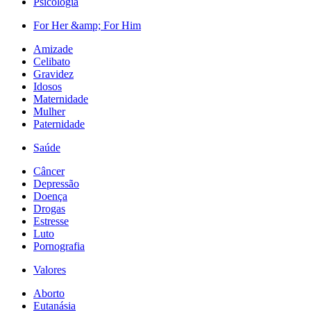
Psicologia
For Her &amp; For Him
Amizade
Celibato
Gravidez
Idosos
Maternidade
Mulher
Paternidade
Saúde
Câncer
Depressão
Doença
Drogas
Estresse
Luto
Pornografia
Valores
Aborto
Eutanásia