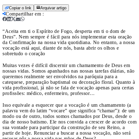
Copiar o link
Arquivar artigo
Compartilhar em
:
“Aceita em ti o Espírito de Fogo, desperta em ti o dom de
Deus”. Nem sempre é fácil para nós implementar esta oração
da Confirmação na nossa vida quotidiana. No entanto, a nossa
vocação está aqui, diante de nós, basta abrir os olhos e
sobretudo o coração
Muitas vezes é difícil discernir um chamamento de Deus em
nossas vidas. Somos apanhados nas nossas tarefas diárias, não
queremos realmente ser envolvidos na paróquia para a
catequese, preparação baptismal ou decoração floral. Quanto à
vida profissional, já não se fala de vocação apenas para certas
profissões: médico, enfermeiro, professor…
Isso equivale a esquecer que a vocação é um chamamento (a
palavra vem do latim “vocare” que significa “chamar”): de um
modo ou de outro, todos somos chamados por Deus, desde o
dia de nosso batismo. Ele nos convida a crescer de acordo com
sua vontade para participar da construção de seu Reino, a
partir de hoje. Renunciar a buscar a nossa vocação, não será
recusar pôr a nossa vida nas mãos de Deus?