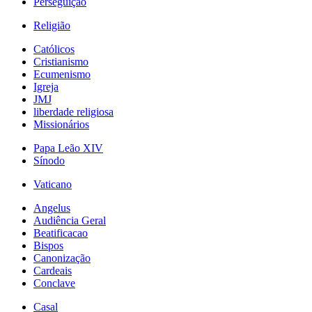
Perseguição
Religião
Católicos
Cristianismo
Ecumenismo
Igreja
JMJ
liberdade religiosa
Missionários
Papa Leão XIV
Sínodo
Vaticano
Angelus
Audiência Geral
Beatificacao
Bispos
Canonização
Cardeais
Conclave
Casal