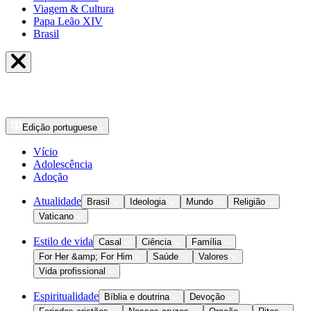
Viagem & Cultura
Papa Leão XIV
Brasil
Edição
portuguese
Vício
Adolescência
Adoção
Atualidade
Brasil
Ideologia
Mundo
Religião
Vaticano
Estilo de vida
Casal
Ciência
Família
For Her &amp; For Him
Saúde
Valores
Vida profissional
Espiritualidade
Bíblia e doutrina
Devoção