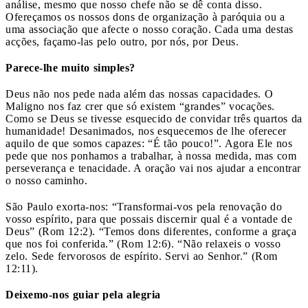
análise, mesmo que nosso chefe não se dê conta disso.
Ofereçamos os nossos dons de organização à paróquia ou a
uma associação que afecte o nosso coração. Cada uma destas
acções, façamo-las pelo outro, por nós, por Deus.
Parece-lhe muito simples?
Deus não nos pede nada além das nossas capacidades. O
Maligno nos faz crer que só existem “grandes” vocações.
Como se Deus se tivesse esquecido de convidar três quartos da
humanidade! Desanimados, nos esquecemos de lhe oferecer
aquilo de que somos capazes: “É tão pouco!”. Agora Ele nos
pede que nos ponhamos a trabalhar, à nossa medida, mas com
perseverança e tenacidade. A oração vai nos ajudar a encontrar
o nosso caminho.
São Paulo exorta-nos: “Transformai-vos pela renovação do
vosso espírito, para que possais discernir qual é a vontade de
Deus” (Rom 12:2). “Temos dons diferentes, conforme a graça
que nos foi conferida.” (Rom 12:6). “Não relaxeis o vosso
zelo. Sede fervorosos de espírito. Servi ao Senhor.” (Rom
12:11).
Deixemo-nos guiar pela alegria