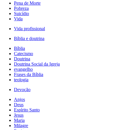
Pena de Morte
Pobreza
Suicídio
Vida
Vida profissional
Bíblia e doutrina
Bíblia
Catecismo
Doutrina
Doutrina Social da Igreja
evangelho
Frases da Bíblia
teologia
Devoção
Anjos
Deus
Espírito Santo
Jesus
Maria
Milagre