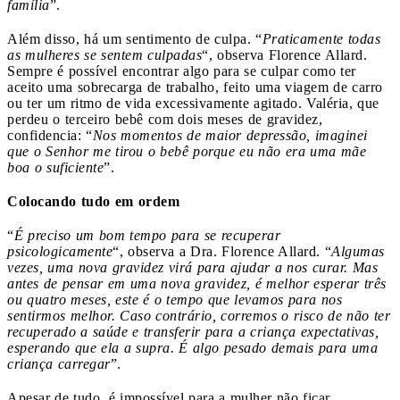
família
”.
Além disso, há um sentimento de culpa. “
Praticamente todas
as mulheres se sentem culpadas
“, observa Florence Allard.
Sempre é possível encontrar algo para se culpar como ter
aceito uma sobrecarga de trabalho, feito uma viagem de carro
ou ter um ritmo de vida excessivamente agitado. Valéria, que
perdeu o terceiro bebê com dois meses de gravidez,
confidencia: “
Nos momentos de maior depressão, imaginei
que o Senhor me tirou o bebê porque eu não era uma mãe
boa o suficiente
”.
Colocando tudo em ordem
“
É preciso um bom tempo para se recuperar
psicologicamente
“, observa a Dra. Florence Allard. “
Algumas
vezes, uma nova gravidez virá para ajudar a nos curar. Mas
antes de pensar em uma nova gravidez, é melhor esperar três
ou quatro meses, este é o tempo que levamos para nos
sentirmos melhor. Caso contrário, corremos o risco de não ter
recuperado a saúde e transferir para a criança expectativas,
esperando que ela a supra. É algo pesado demais para uma
criança carregar
”.
Apesar de tudo, é impossível para a mulher não ficar