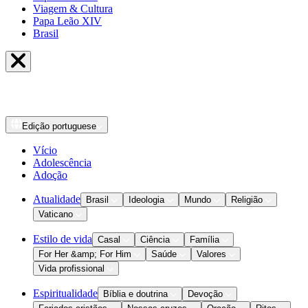
Viagem & Cultura
Papa Leão XIV
Brasil
Edição
portuguese
Vício
Adolescência
Adoção
Atualidade
Brasil
Ideologia
Mundo
Religião
Vaticano
Estilo de vida
Casal
Ciência
Família
For Her &amp; For Him
Saúde
Valores
Vida profissional
Espiritualidade
Bíblia e doutrina
Devoção