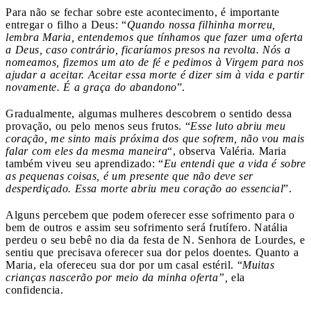
Para não se fechar sobre este acontecimento, é importante
entregar o filho a Deus: “
Quando nossa filhinha morreu,
lembra Maria, entendemos que tínhamos que fazer uma oferta
a Deus, caso contrário, ficaríamos presos na revolta. Nós a
nomeamos, fizemos um ato de fé e pedimos à Virgem para nos
ajudar a aceitar. Aceitar essa morte é dizer sim à vida e partir
novamente. É a graça do abandono
”.
Gradualmente, algumas mulheres descobrem o sentido dessa
provação, ou pelo menos seus frutos. “
Esse luto abriu meu
coração, me sinto mais próxima dos que sofrem, não vou mais
falar com eles da mesma maneira
“, observa Valéria. Maria
também viveu seu aprendizado: “
Eu entendi que a vida é sobre
as pequenas coisas, é um presente que não deve ser
desperdiçado. Essa morte abriu meu coração ao essencial
”.
Alguns percebem que podem oferecer esse sofrimento para o
bem de outros e assim seu sofrimento será frutífero. Natália
perdeu o seu bebê no dia da festa de N. Senhora de Lourdes, e
sentiu que precisava oferecer sua dor pelos doentes. Quanto a
Maria, ela ofereceu sua dor por um casal estéril. “
Muitas
crianças nascerão por meio da minha oferta”,
ela
confidencia.