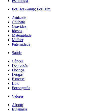
Psicologia
For Her &amp; For Him
Amizade
Celibato
Gravidez
Idosos
Maternidade
Mulher
Paternidade
Saúde
Câncer
Depressão
Doença
Drogas
Estresse
Luto
Pornografia
Valores
Aborto
Eutanásia