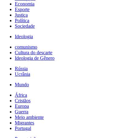
Economia
Esporte
Justiça
Política
Sociedade
Ideologia
comunismo
Cultura do descarte
Ideologia de Gênero
Rússia
Ucrânia
Mundo
África
Cristãos
Europa
Guerra
Meio ambiente
Migrantes
Portugal