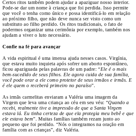
Certos ritos também podem ajudar a apaziguar nosso interior.
Pode-se dar um nome à criança que foi perdida. Isso permite
que você o tenha como único e possa identificá-lo em relação
ao próximo filho, que não deve nunca ser visto como um
substituto ao filho perdido. Os ritos tradicionais, o fato de
podermos organizar uma cerimônia por exemplo, também nos
ajudam a viver o luto necessário.
Confie na fé para avançar
A vida espiritual é uma imensa ajuda nesses casos. Virgínia,
que estava muito inquieta após sofrer um aborto espontâneo,
ficou apaziguada pelas palavras de um padre: “
Ele é o mais
bem-sucedido de seus filhos. Ele agora cuida de sua família,
você pode orar a ele como protetor de seus irmãos e irmãs. E
é ele quem o receberá primeiro no paraíso
”.
As irmãs carmelitas enviaram a Valéria uma imagem da
Virgem que leva uma criança ao céu em seu véu: “
Quando a
recebi, realmente tive a impressão de que a Santa Virgem
estava lá. Eu tinha certeza de que ela protegia meu bebê e que
ele estava bem
”. Muitas famílias também rezam junto ao
pequeno que foi perdido. “Nós o integramos na oração em
família com as crianças”, diz Valéria.