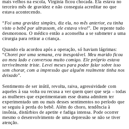
mais velhos na escola, Virgínia ficou chocada. Ela estava no
terceiro mês de gravidez e não conseguia acreditar no que
estava acontecendo.
“
Foi uma gravidez simples
, diz ela,
no mês anterior, eu tinha
visto o bebê por ultrassom, ele estava vivo!
”. De repente tudo
desmoronou. O médico então a aconselha a se submeter a uma
cirurgia para retirar a criança.
Quando ela acordou após a operação, só haviam lágrimas:
“
Chorei por uma semana, era inesgotável. Meu marido ficou
ao meu lado e conversou muito comigo. Ele próprio estava
terrivelmente triste. Levei meses para poder falar sobre isso
sem chorar, com a impressão que alguém realmente tinha nos
deixado
”.
Sentimento de ser inútil, revolta, raiva, agressividade com
aqueles à sua volta ou recusa a ver quem quer que seja – todas
as mulheres que experimentaram esse drama admitem ter
experimentado um ou mais desses sentimentos no período que
se seguiu à perda do bebê. Além do choro, tendência à
insônia, distúrbios de apetite e fadiga intensa. Pode ocorrer
mesmo o desenvolvimento de uma depressão se não se tiver
atenção.