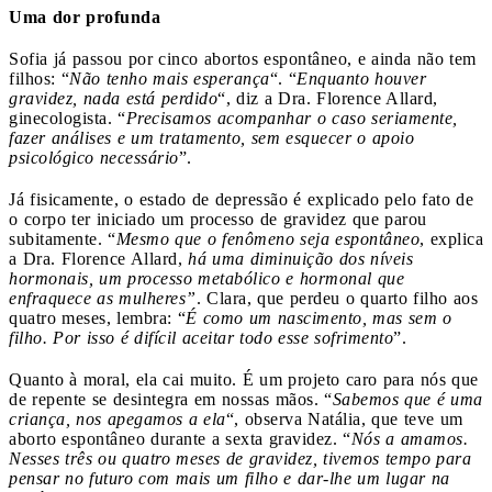
Uma dor profunda
Sofia já passou por cinco abortos espontâneo, e ainda não tem
filhos: “
Não tenho mais esperança
“. “
Enquanto houver
gravidez, nada está perdido
“, diz a Dra. Florence Allard,
ginecologista. “
Precisamos acompanhar o caso seriamente,
fazer análises e um tratamento, sem esquecer o apoio
psicológico necessário
”.
Já fisicamente, o estado de depressão é explicado pelo fato de
o corpo ter iniciado um processo de gravidez que parou
subitamente. “
Mesmo que o fenômeno seja espontâneo
, explica
a Dra. Florence Allard,
há uma diminuição dos níveis
hormonais, um processo metabólico e hormonal que
enfraquece as mulheres”
. Clara, que perdeu o quarto filho aos
quatro meses, lembra: “
É como um nascimento, mas sem o
filho. Por isso é difícil aceitar todo esse sofrimento
”.
Quanto à moral, ela cai muito. É um projeto caro para nós que
de repente se desintegra em nossas mãos. “
Sabemos que é uma
criança, nos apegamos a ela
“, observa Natália, que teve um
aborto espontâneo durante a sexta gravidez. “
Nós a amamos.
Nesses três ou quatro meses de gravidez, tivemos tempo para
pensar no futuro com mais um filho e dar-lhe um lugar na