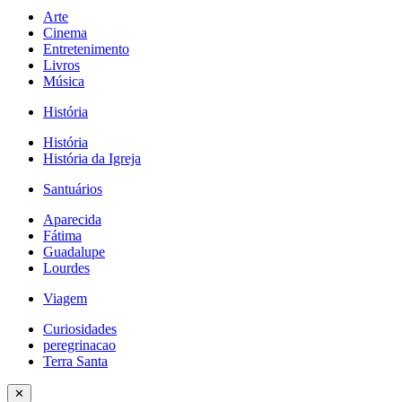
Arte
Cinema
Entretenimento
Livros
Música
História
História
História da Igreja
Santuários
Aparecida
Fátima
Guadalupe
Lourdes
Viagem
Curiosidades
peregrinacao
Terra Santa
✕