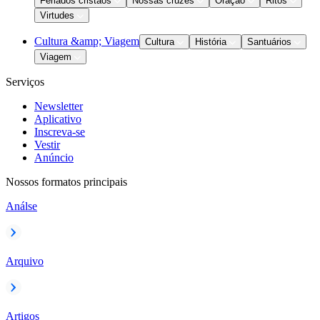
Feriados cristãos
Nossas cruzes
Oração
Ritos
Virtudes
Cultura &amp; Viagem
Cultura
História
Santuários
Viagem
Serviços
Newsletter
Aplicativo
Inscreva-se
Vestir
Anúncio
Nossos formatos principais
Análse
Arquivo
Artigos