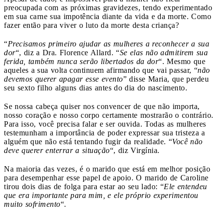
preocupada com as próximas gravidezes, tendo experimentado
em sua carne sua impotência diante da vida e da morte. Como
fazer então para viver o luto da morte desta criança?
“
Precisamos primeiro ajudar as mulheres a reconhecer a sua
dor
“, diz a Dra. Florence Allard. “
Se elas não admitirem sua
ferida, também nunca serão libertados da dor
“. Mesmo que
aqueles a sua volta continuem afirmando que vai passar, “
não
devemos querer apagar esse evento
” disse Maria, que perdeu
seu sexto filho alguns dias antes do dia do nascimento.
Se nossa cabeça quiser nos convencer de que não importa,
nosso coração e nosso corpo certamente mostrarão o contrário.
Para isso, você precisa falar e ser ouvida. Todas as mulheres
testemunham a importância de poder expressar sua tristeza a
alguém que não está tentando fugir da realidade. “
Você não
deve querer enterrar a situação
“, diz Virgínia.
Na maioria das vezes, é o marido que está em melhor posição
para desempenhar esse papel de apoio. O marido de Caroline
tirou dois dias de folga para estar ao seu lado: “
Ele entendeu
que era importante para mim, e ele próprio experimentou
muito sofrimento
“.