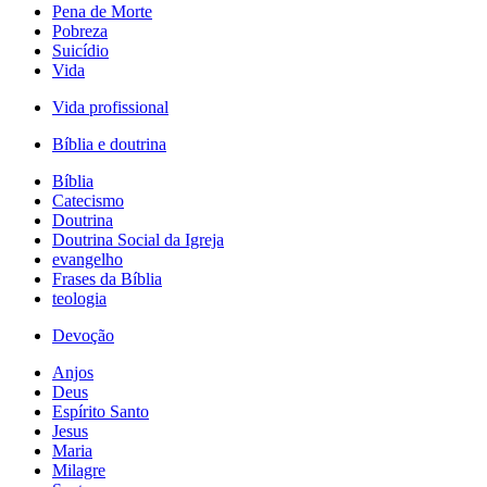
Pena de Morte
Pobreza
Suicídio
Vida
Vida profissional
Bíblia e doutrina
Bíblia
Catecismo
Doutrina
Doutrina Social da Igreja
evangelho
Frases da Bíblia
teologia
Devoção
Anjos
Deus
Espírito Santo
Jesus
Maria
Milagre