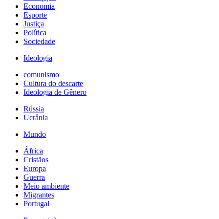
Economia
Esporte
Justiça
Política
Sociedade
Ideologia
comunismo
Cultura do descarte
Ideologia de Gênero
Rússia
Ucrânia
Mundo
África
Cristãos
Europa
Guerra
Meio ambiente
Migrantes
Portugal