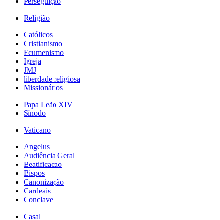
Perseguição
Religião
Católicos
Cristianismo
Ecumenismo
Igreja
JMJ
liberdade religiosa
Missionários
Papa Leão XIV
Sínodo
Vaticano
Angelus
Audiência Geral
Beatificacao
Bispos
Canonização
Cardeais
Conclave
Casal