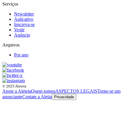
Serviços
Newsletter
Aplicativo
Inscreva-se
Vestir
Anúncio
Arquivos
Por ano
© 2025 Aleteia
Apoie a Aleteia
Quem somos
ASPECTOS LEGAIS
Torne-se um
anunciante
Contate a Aletia
Privacidade