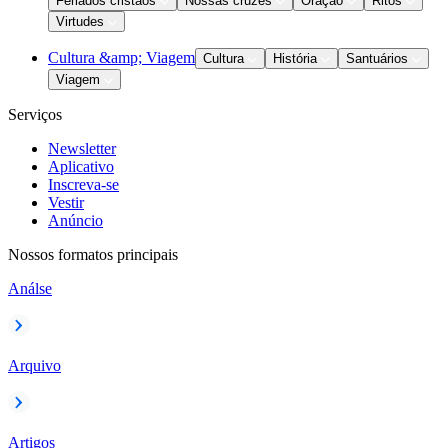
Feriados cristãos
Nossas cruzes
Oração
Ritos
Virtudes
Cultura &amp; Viagem
Cultura
História
Santuários
Viagem
Serviços
Newsletter
Aplicativo
Inscreva-se
Vestir
Anúncio
Nossos formatos principais
Análse
Arquivo
Artigos