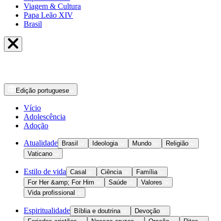
Viagem & Cultura
Papa Leão XIV
Brasil
Edição
portuguese
Vício
Adolescência
Adoção
Atualidade
Brasil
Ideologia
Mundo
Religião
Vaticano
Estilo de vida
Casal
Ciência
Família
For Her &amp; For Him
Saúde
Valores
Vida profissional
Espiritualidade
Bíblia e doutrina
Devoção