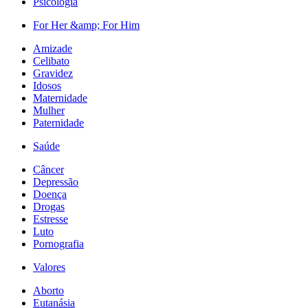
Psicologia
For Her &amp; For Him
Amizade
Celibato
Gravidez
Idosos
Maternidade
Mulher
Paternidade
Saúde
Câncer
Depressão
Doença
Drogas
Estresse
Luto
Pornografia
Valores
Aborto
Eutanásia