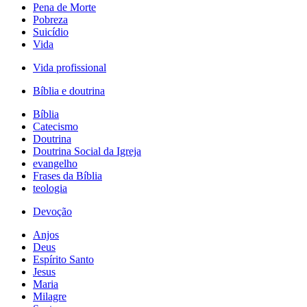
Pena de Morte
Pobreza
Suicídio
Vida
Vida profissional
Bíblia e doutrina
Bíblia
Catecismo
Doutrina
Doutrina Social da Igreja
evangelho
Frases da Bíblia
teologia
Devoção
Anjos
Deus
Espírito Santo
Jesus
Maria
Milagre