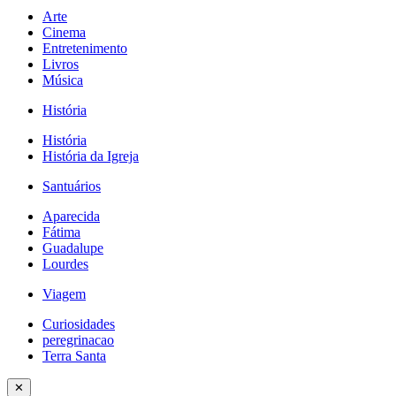
Arte
Cinema
Entretenimento
Livros
Música
História
História
História da Igreja
Santuários
Aparecida
Fátima
Guadalupe
Lourdes
Viagem
Curiosidades
peregrinacao
Terra Santa
✕