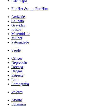
Psicologia
For Her &amp; For Him
Amizade
Celibato
Gravidez
Idosos
Maternidade
Mulher
Paternidade
Saúde
Câncer
Depressão
Doença
Drogas
Estresse
Luto
Pornografia
Valores
Aborto
Eutanásia