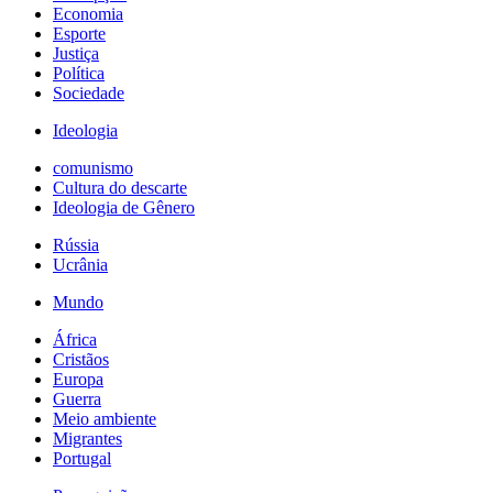
Economia
Esporte
Justiça
Política
Sociedade
Ideologia
comunismo
Cultura do descarte
Ideologia de Gênero
Rússia
Ucrânia
Mundo
África
Cristãos
Europa
Guerra
Meio ambiente
Migrantes
Portugal