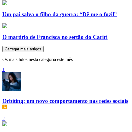
Um pai salva o filho da guerra: “Dê-me o fuzil”
O martírio de Francisca no sertão do Cariri
Carregar mais artigos
Os mais lidos nesta categoria este mês
1
Orbiting: um novo comportamento nas redes sociais
2