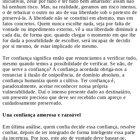
iniciativas, zelar por tudo e ter tudo bem amarrado: assim não
há nenhum risco. Mas, na realidade, geramos um risco imenso,
o de rebaixar o outro no ato de sua liberdade sob o pretexto de
preservá-la. A liberdade não se constitui em abstrato, mas em
fatos concretos. Quem nunca escolhe nada, seja por falta de
vontade ou impedimento externo, vê a sua liberdade diminuir a
cada dia, de forma que, quando chegar o momento em que lhe
for dada a possibilidade de escolher, será incapaz de decidir
por si mesmo, de estar implicado ele mesmo.
Ter confiança significa então que renunciamos a verificar tudo,
mesmo quando temos a possibilidade de verificar. Se não, de
que serve a confiança? A confiança acordada obriga-nos a
renunciar à ilusão de onipotência, de domínio absoluto, a
confiança humaniza quem a cultiva. Ter confiança é,
paradoxalmente, aceitar reconhecer nossa própria
vulnerabilidade. Daí o imenso presente dado ao destinatário,
um presente precioso que deve ser recebido com apreço e
cuidadosamente preservado.
Una confiança amorosa e razoável
Em última análise, quem confia decide essa confiança, resolve
confiar, depois de ter integrado de forma inteligente essa parte
da incerteza. Por isso, este ato de vontade deve basear-se,