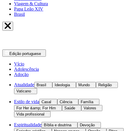
Viagem & Cultura
Papa Leão XIV
Brasil
Edição
portuguese
Vício
Adolescência
Adoção
Atualidade
Brasil
Ideologia
Mundo
Religião
Vaticano
Estilo de vida
Casal
Ciência
Família
For Her &amp; For Him
Saúde
Valores
Vida profissional
Espiritualidade
Bíblia e doutrina
Devoção