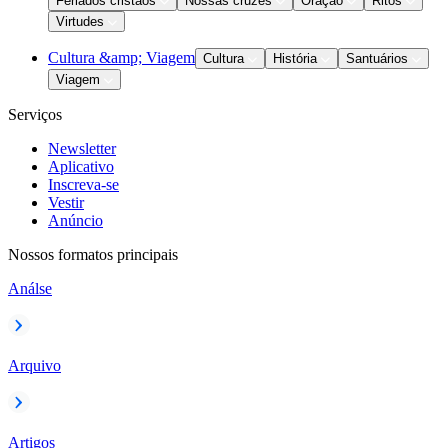
Feriados cristãos
Nossas cruzes
Oração
Ritos
Virtudes
Cultura &amp; Viagem
Cultura
História
Santuários
Viagem
Serviços
Newsletter
Aplicativo
Inscreva-se
Vestir
Anúncio
Nossos formatos principais
Análse
Arquivo
Artigos