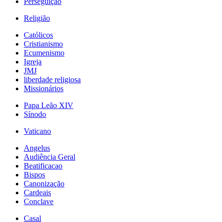
Perseguição
Religião
Católicos
Cristianismo
Ecumenismo
Igreja
JMJ
liberdade religiosa
Missionários
Papa Leão XIV
Sínodo
Vaticano
Angelus
Audiência Geral
Beatificacao
Bispos
Canonização
Cardeais
Conclave
Casal