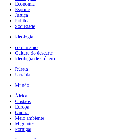
Economia
Esporte
Justiça
Política
Sociedade
Ideologia
comunismo
Cultura do descarte
Ideologia de Gênero
Rússia
Ucrânia
Mundo
África
Cristãos
Europa
Guerra
Meio ambiente
Migrantes
Portugal