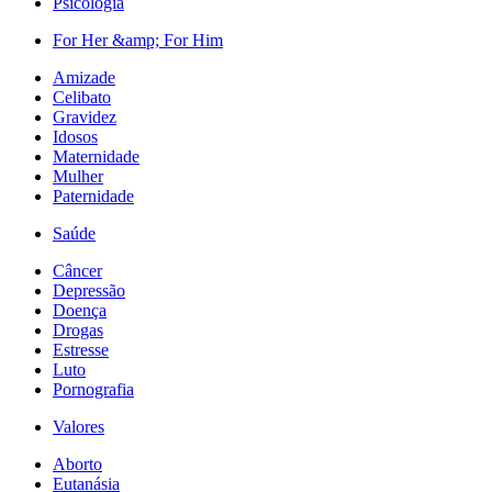
Psicologia
For Her &amp; For Him
Amizade
Celibato
Gravidez
Idosos
Maternidade
Mulher
Paternidade
Saúde
Câncer
Depressão
Doença
Drogas
Estresse
Luto
Pornografia
Valores
Aborto
Eutanásia