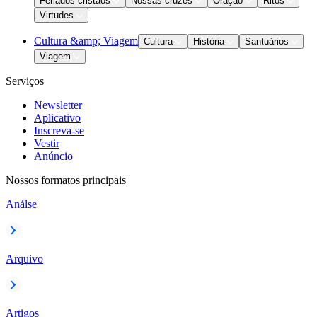
Feriados cristãos
Nossas cruzes
Oração
Ritos
Virtudes
Cultura &amp; Viagem
Cultura
História
Santuários
Viagem
Serviços
Newsletter
Aplicativo
Inscreva-se
Vestir
Anúncio
Nossos formatos principais
Análse
Arquivo
Artigos