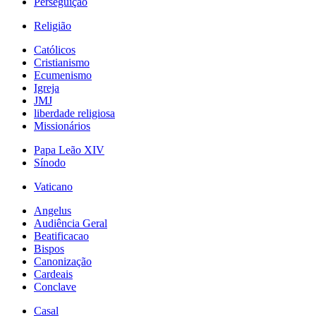
Perseguição
Religião
Católicos
Cristianismo
Ecumenismo
Igreja
JMJ
liberdade religiosa
Missionários
Papa Leão XIV
Sínodo
Vaticano
Angelus
Audiência Geral
Beatificacao
Bispos
Canonização
Cardeais
Conclave
Casal