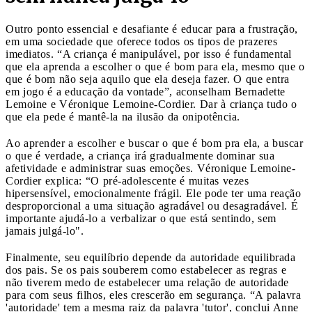
Outro ponto essencial e desafiante é educar para a frustração,
em uma sociedade que oferece todos os tipos de prazeres
imediatos. “A criança é manipulável, por isso é fundamental
que ela aprenda a escolher o que é bom para ela, mesmo que o
que é bom não seja aquilo que ela deseja fazer. O que entra
em jogo é a educação da vontade”, aconselham Bernadette
Lemoine e Véronique Lemoine-Cordier. Dar à criança tudo o
que ela pede é mantê-la na ilusão da onipotência.
Ao aprender a escolher e buscar o que é bom pra ela, a buscar
o que é verdade, a criança irá gradualmente dominar sua
afetividade e administrar suas emoções. Véronique Lemoine-
Cordier explica: “O pré-adolescente é muitas vezes
hipersensível, emocionalmente frágil. Ele pode ter uma reação
desproporcional a uma situação agradável ou desagradável. É
importante ajudá-lo a verbalizar o que está sentindo, sem
jamais julgá-lo".
Finalmente, seu equilíbrio depende da autoridade equilibrada
dos pais. Se os pais souberem como estabelecer as regras e
não tiverem medo de estabelecer uma relação de autoridade
para com seus filhos, eles crescerão em segurança. “A palavra
'autoridade' tem a mesma raiz da palavra 'tutor', conclui Anne