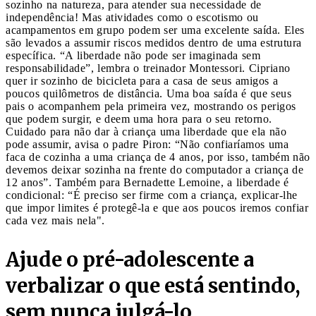
sozinho na natureza, para atender sua necessidade de
independência! Mas atividades como o escotismo ou
acampamentos em grupo podem ser uma excelente saída. Eles
são levados a assumir riscos medidos dentro de uma estrutura
específica. “A liberdade não pode ser imaginada sem
responsabilidade”, lembra o treinador Montessori. Cipriano
quer ir sozinho de bicicleta para a casa de seus amigos a
poucos quilômetros de distância. Uma boa saída é que seus
pais o acompanhem pela primeira vez, mostrando os perigos
que podem surgir, e deem uma hora para o seu retorno.
Cuidado para não dar à criança uma liberdade que ela não
pode assumir, avisa o padre Piron: “Não confiaríamos uma
faca de cozinha a uma criança de 4 anos, por isso, também não
devemos deixar sozinha na frente do computador a criança de
12 anos”. Também para Bernadette Lemoine, a liberdade é
condicional: “É preciso ser firme com a criança, explicar-lhe
que impor limites é protegê-la e que aos poucos iremos confiar
cada vez mais nela".
Ajude o pré-adolescente a
verbalizar o que está sentindo,
sem nunca julgá-lo