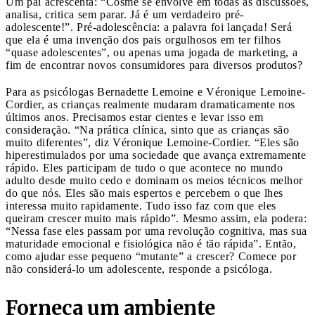
Um pai acrescenta: “Cosme se envolve em todas as discussões,
analisa, critica sem parar. Já é um verdadeiro pré-
adolescente!”. Pré-adolescência: a palavra foi lançada! Será
que ela é uma invenção dos pais orgulhosos em ter filhos
“quase adolescentes”, ou apenas uma jogada de marketing, a
fim de encontrar novos consumidores para diversos produtos?
Para as psicólogas Bernadette Lemoine e Véronique Lemoine-
Cordier, as crianças realmente mudaram dramaticamente nos
últimos anos. Precisamos estar cientes e levar isso em
consideração. “Na prática clínica, sinto que as crianças são
muito diferentes”, diz Véronique Lemoine-Cordier. “Eles são
hiperestimulados por uma sociedade que avança extremamente
rápido. Eles participam de tudo o que acontece no mundo
adulto desde muito cedo e dominam os meios técnicos melhor
do que nós. Eles são mais espertos e percebem o que lhes
interessa muito rapidamente. Tudo isso faz com que eles
queiram crescer muito mais rápido”. Mesmo assim, ela podera:
“Nessa fase eles passam por uma revolução cognitiva, mas sua
maturidade emocional e fisiológica não é tão rápida”. Então,
como ajudar esse pequeno “mutante” a crescer? Comece por
não considerá-lo um adolescente, responde a psicóloga.
Forneça um ambiente