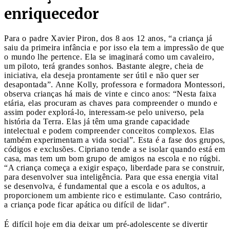
enriquecedor
Para o padre Xavier Piron, dos 8 aos 12 anos, “a criança já
saiu da primeira infância e por isso ela tem a impressão de que
o mundo lhe pertence. Ela se imaginará como um cavaleiro,
um piloto, terá grandes sonhos. Bastante alegre, cheia de
iniciativa, ela deseja prontamente ser útil e não quer ser
desapontada”. Anne Kolly, professora e formadora Montessori,
observa crianças há mais de vinte e cinco anos: “Nesta faixa
etária, elas procuram as chaves para compreender o mundo e
assim poder explorá-lo, interessam-se pelo universo, pela
história da Terra. Elas já têm uma grande capacidade
intelectual e podem compreender conceitos complexos. Elas
também experimentam a vida social”. Esta é a fase dos grupos,
códigos e exclusões. Cipriano tende a se isolar quando está em
casa, mas tem um bom grupo de amigos na escola e no rúgbi.
“A criança começa a exigir espaço, liberdade para se construir,
para desenvolver sua inteligência. Para que essa energia vital
se desenvolva, é fundamental que a escola e os adultos, a
proporcionem um ambiente rico e estimulante. Caso contrário,
a criança pode ficar apática ou difícil de lidar".
É difícil hoje em dia deixar um pré-adolescente se divertir