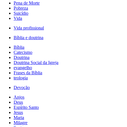
Pena de Morte
Pobreza
Suicídio
Vida
Vida profissional
Bíblia e doutrina
Bíblia
Catecismo
Doutrina
Doutrina Social da Igreja
evangelho
Frases da Bíblia
teologia
Devoção
Anjos
Deus
Espírito Santo
Jesus
Maria
Milagre