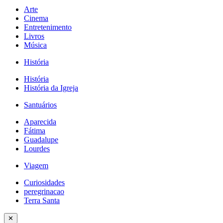
Arte
Cinema
Entretenimento
Livros
Música
História
História
História da Igreja
Santuários
Aparecida
Fátima
Guadalupe
Lourdes
Viagem
Curiosidades
peregrinacao
Terra Santa
✕