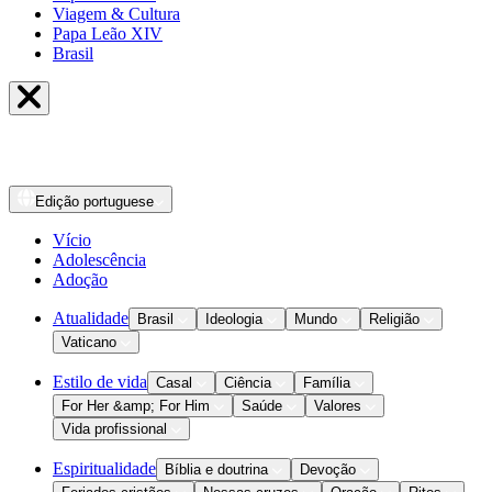
Viagem & Cultura
Papa Leão XIV
Brasil
Edição
portuguese
Vício
Adolescência
Adoção
Atualidade
Brasil
Ideologia
Mundo
Religião
Vaticano
Estilo de vida
Casal
Ciência
Família
For Her &amp; For Him
Saúde
Valores
Vida profissional
Espiritualidade
Bíblia e doutrina
Devoção