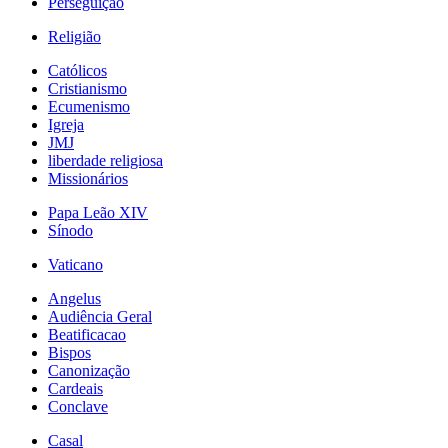
Perseguição
Religião
Católicos
Cristianismo
Ecumenismo
Igreja
JMJ
liberdade religiosa
Missionários
Papa Leão XIV
Sínodo
Vaticano
Angelus
Audiência Geral
Beatificacao
Bispos
Canonização
Cardeais
Conclave
Casal