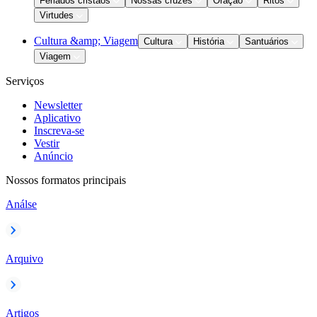
Feriados cristãos
Nossas cruzes
Oração
Ritos
Virtudes
Cultura &amp; Viagem
Cultura
História
Santuários
Viagem
Serviços
Newsletter
Aplicativo
Inscreva-se
Vestir
Anúncio
Nossos formatos principais
Análse
Arquivo
Artigos