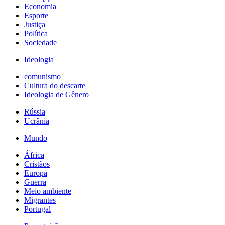
Economia
Esporte
Justiça
Política
Sociedade
Ideologia
comunismo
Cultura do descarte
Ideologia de Gênero
Rússia
Ucrânia
Mundo
África
Cristãos
Europa
Guerra
Meio ambiente
Migrantes
Portugal