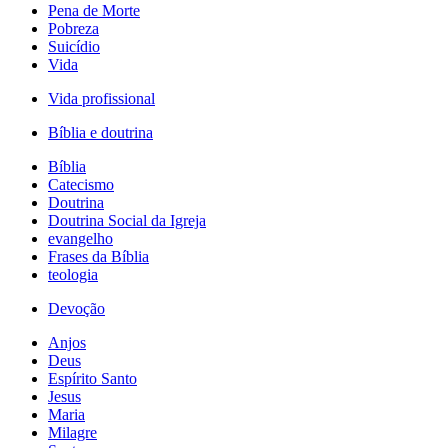
Pena de Morte
Pobreza
Suicídio
Vida
Vida profissional
Bíblia e doutrina
Bíblia
Catecismo
Doutrina
Doutrina Social da Igreja
evangelho
Frases da Bíblia
teologia
Devoção
Anjos
Deus
Espírito Santo
Jesus
Maria
Milagre