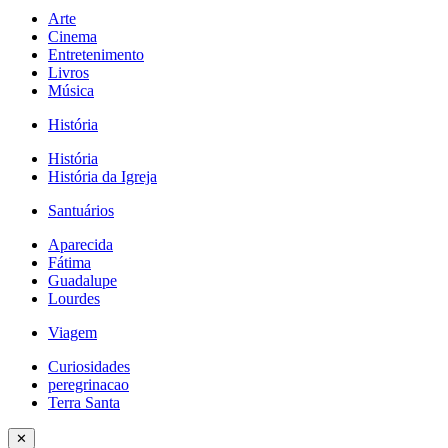
Arte
Cinema
Entretenimento
Livros
Música
História
História
História da Igreja
Santuários
Aparecida
Fátima
Guadalupe
Lourdes
Viagem
Curiosidades
peregrinacao
Terra Santa
✕