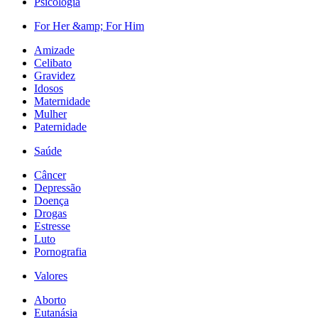
Psicologia
For Her &amp; For Him
Amizade
Celibato
Gravidez
Idosos
Maternidade
Mulher
Paternidade
Saúde
Câncer
Depressão
Doença
Drogas
Estresse
Luto
Pornografia
Valores
Aborto
Eutanásia