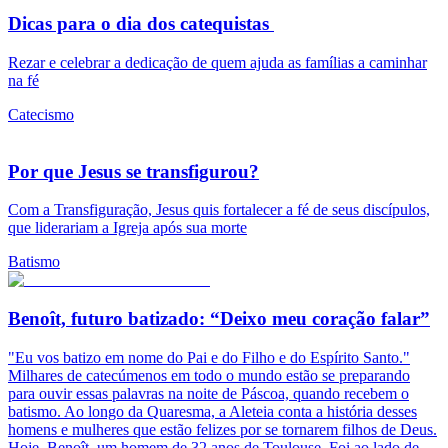
Dicas para o dia dos catequistas
Rezar e celebrar a dedicação de quem ajuda as famílias a caminhar
na fé
Catecismo
Por que Jesus se transfigurou?
Com a Transfiguração, Jesus quis fortalecer a fé de seus discípulos,
que liderariam a Igreja após sua morte
Batismo
Benoît, futuro batizado: “Deixo meu coração falar”
"Eu vos batizo em nome do Pai e do Filho e do Espírito Santo."
Milhares de catecúmenos em todo o mundo estão se preparando
para ouvir essas palavras na noite de Páscoa, quando recebem o
batismo. Ao longo da Quaresma, a Aleteia conta a história desses
homens e mulheres que estão felizes por se tornarem filhos de Deus.
Hoje, Benoît, um homem de 32 anos de Toulouse. Foi ao lado de