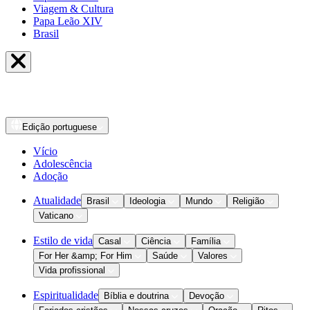
Viagem & Cultura
Papa Leão XIV
Brasil
Edição
portuguese
Vício
Adolescência
Adoção
Atualidade
Brasil
Ideologia
Mundo
Religião
Vaticano
Estilo de vida
Casal
Ciência
Família
For Her &amp; For Him
Saúde
Valores
Vida profissional
Espiritualidade
Bíblia e doutrina
Devoção