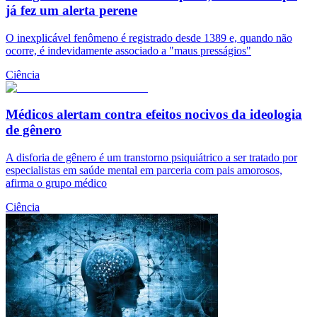
já fez um alerta perene
O inexplicável fenômeno é registrado desde 1389 e, quando não
ocorre, é indevidamente associado a "maus presságios"
Ciência
Médicos alertam contra efeitos nocivos da ideologia
de gênero
A disforia de gênero é um transtorno psiquiátrico a ser tratado por
especialistas em saúde mental em parceria com pais amorosos,
afirma o grupo médico
Ciência