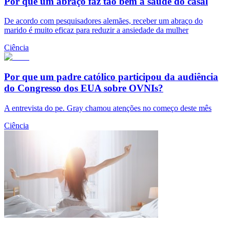
Por que um abraço faz tão bem à saúde do casal
De acordo com pesquisadores alemães, receber um abraço do
marido é muito eficaz para reduzir a ansiedade da mulher
Ciência
Por que um padre católico participou da audiência
do Congresso dos EUA sobre OVNIs?
A entrevista do pe. Gray chamou atenções no começo deste mês
Ciência