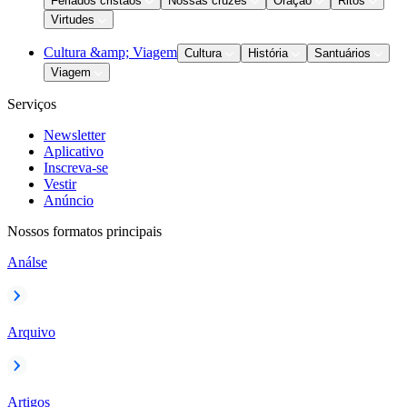
Feriados cristãos
Nossas cruzes
Oração
Ritos
Virtudes
Cultura &amp; Viagem
Cultura
História
Santuários
Viagem
Serviços
Newsletter
Aplicativo
Inscreva-se
Vestir
Anúncio
Nossos formatos principais
Análse
Arquivo
Artigos