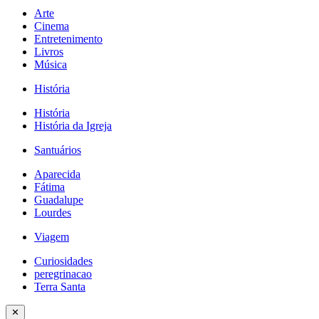
Arte
Cinema
Entretenimento
Livros
Música
História
História
História da Igreja
Santuários
Aparecida
Fátima
Guadalupe
Lourdes
Viagem
Curiosidades
peregrinacao
Terra Santa
✕