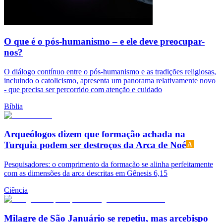
O que é o pós-humanismo – e ele deve preocupar-
nos?
O diálogo contínuo entre o pós-humanismo e as tradições religiosas,
incluindo o catolicismo, apresenta um panorama relativamente novo
- que precisa ser percorrido com atenção e cuidado
Bíblia
Arqueólogos dizem que formação achada na
Turquia podem ser destroços da Arca de Noé
Pesquisadores: o comprimento da formação se alinha perfeitamente
com as dimensões da arca descritas em Gênesis 6,15
Ciência
Milagre de São Januário se repetiu, mas arcebispo