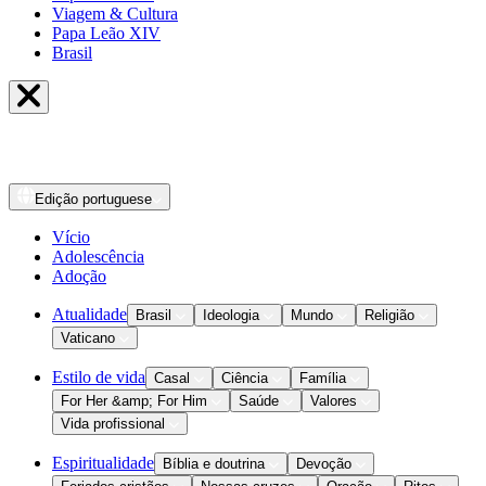
Viagem & Cultura
Papa Leão XIV
Brasil
Edição
portuguese
Vício
Adolescência
Adoção
Atualidade
Brasil
Ideologia
Mundo
Religião
Vaticano
Estilo de vida
Casal
Ciência
Família
For Her &amp; For Him
Saúde
Valores
Vida profissional
Espiritualidade
Bíblia e doutrina
Devoção