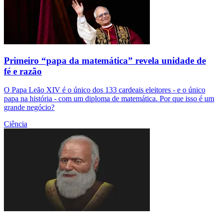
Primeiro “papa da matemática” revela unidade de
fé e razão
O Papa Leão XIV é o único dos 133 cardeais eleitores - e o único
papa na história - com um diploma de matemática. Por que isso é um
grande negócio?
Ciência