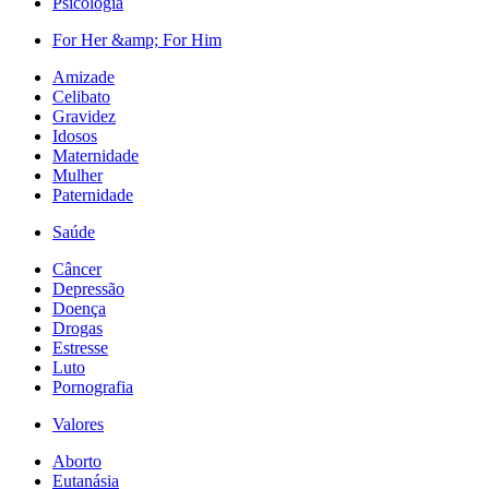
Psicologia
For Her &amp; For Him
Amizade
Celibato
Gravidez
Idosos
Maternidade
Mulher
Paternidade
Saúde
Câncer
Depressão
Doença
Drogas
Estresse
Luto
Pornografia
Valores
Aborto
Eutanásia