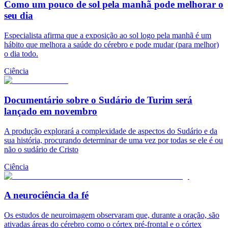
Como um pouco de sol pela manhã pode melhorar o
seu dia
Especialista afirma que a exposição ao sol logo pela manhã é um
hábito que melhora a saúde do cérebro e pode mudar (para melhor)
o dia todo.
Ciência
Documentário sobre o Sudário de Turim será
lançado em novembro
A produção explorará a complexidade de aspectos do Sudário e da
sua história, procurando determinar de uma vez por todas se ele é ou
não o sudário de Cristo
Ciência
A neurociência da fé
Os estudos de neuroimagem observaram que, durante a oração, são
ativadas áreas do cérebro como o córtex pré-frontal e o córtex