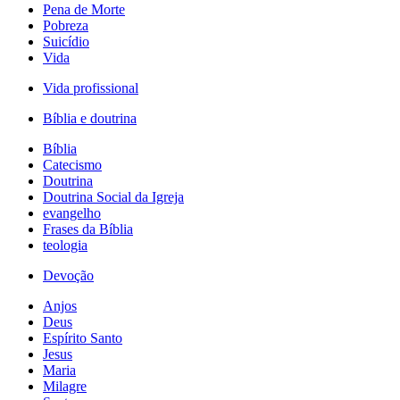
Pena de Morte
Pobreza
Suicídio
Vida
Vida profissional
Bíblia e doutrina
Bíblia
Catecismo
Doutrina
Doutrina Social da Igreja
evangelho
Frases da Bíblia
teologia
Devoção
Anjos
Deus
Espírito Santo
Jesus
Maria
Milagre