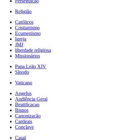
Perseguição
Religião
Católicos
Cristianismo
Ecumenismo
Igreja
JMJ
liberdade religiosa
Missionários
Papa Leão XIV
Sínodo
Vaticano
Angelus
Audiência Geral
Beatificacao
Bispos
Canonização
Cardeais
Conclave
Casal