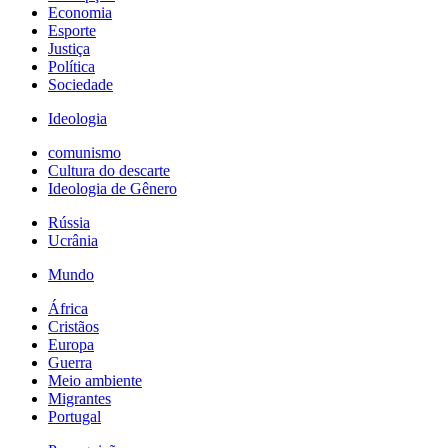
Economia
Esporte
Justiça
Política
Sociedade
Ideologia
comunismo
Cultura do descarte
Ideologia de Gênero
Rússia
Ucrânia
Mundo
África
Cristãos
Europa
Guerra
Meio ambiente
Migrantes
Portugal