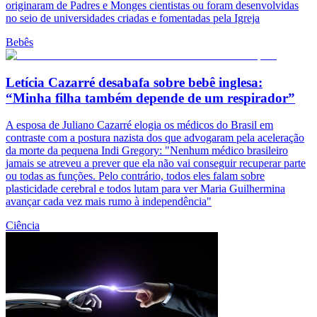
originaram de Padres e Monges cientistas ou foram desenvolvidas
no seio de universidades criadas e fomentadas pela Igreja
Bebês
Letícia Cazarré desabafa sobre bebê inglesa:
“Minha filha também depende de um respirador”
A esposa de Juliano Cazarré elogia os médicos do Brasil em
contraste com a postura nazista dos que advogaram pela aceleração
da morte da pequena Indi Gregory: "Nenhum médico brasileiro
jamais se atreveu a prever que ela não vai conseguir recuperar parte
ou todas as funções. Pelo contrário, todos eles falam sobre
plasticidade cerebral e todos lutam para ver Maria Guilhermina
avançar cada vez mais rumo à independência"
Ciência