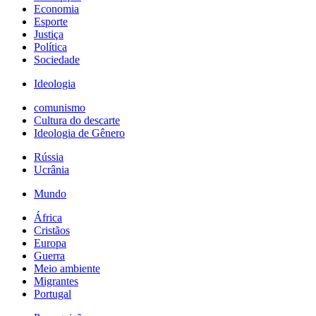
Economia
Esporte
Justiça
Política
Sociedade
Ideologia
comunismo
Cultura do descarte
Ideologia de Gênero
Rússia
Ucrânia
Mundo
África
Cristãos
Europa
Guerra
Meio ambiente
Migrantes
Portugal