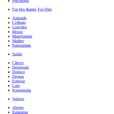
Psicologia
For Her &amp; For Him
Amizade
Celibato
Gravidez
Idosos
Maternidade
Mulher
Paternidade
Saúde
Câncer
Depressão
Doença
Drogas
Estresse
Luto
Pornografia
Valores
Aborto
Eutanásia