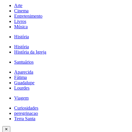
Arte
Cinema
Entretenimento
Livros
Música
História
História
História da Igreja
Santuários
Aparecida
Fátima
Guadalupe
Lourdes
Viagem
Curiosidades
peregrinacao
Terra Santa
✕