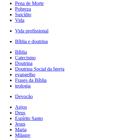
Pena de Morte
Pobreza
Suicídio
Vida
Vida profissional
Bíblia e doutrina
Bíblia
Catecismo
Doutrina
Doutrina Social da Igreja
evangelho
Frases da Bíblia
teologia
Devoção
Anjos
Deus
Espírito Santo
Jesus
Maria
Milagre