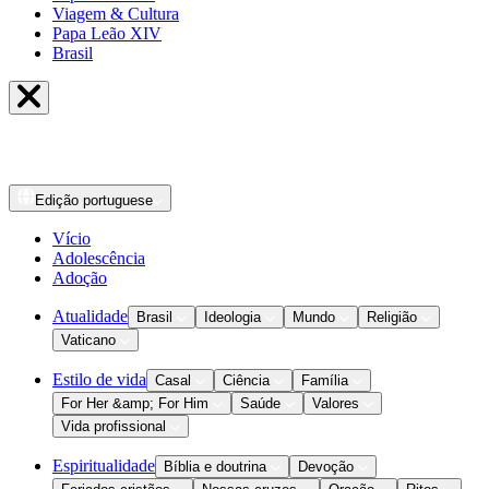
Viagem & Cultura
Papa Leão XIV
Brasil
Edição
portuguese
Vício
Adolescência
Adoção
Atualidade
Brasil
Ideologia
Mundo
Religião
Vaticano
Estilo de vida
Casal
Ciência
Família
For Her &amp; For Him
Saúde
Valores
Vida profissional
Espiritualidade
Bíblia e doutrina
Devoção