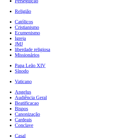
Perseguição
Religião
Católicos
Cristianismo
Ecumenismo
Igreja
JMJ
liberdade religiosa
Missionários
Papa Leão XIV
Sínodo
Vaticano
Angelus
Audiência Geral
Beatificacao
Bispos
Canonização
Cardeais
Conclave
Casal