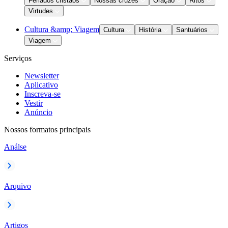
Feriados cristãos
Nossas cruzes
Oração
Ritos
Virtudes
Cultura &amp; Viagem
Cultura
História
Santuários
Viagem
Serviços
Newsletter
Aplicativo
Inscreva-se
Vestir
Anúncio
Nossos formatos principais
Análse
Arquivo
Artigos