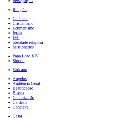
Perseguição
Religião
Católicos
Cristianismo
Ecumenismo
Igreja
JMJ
liberdade religiosa
Missionários
Papa Leão XIV
Sínodo
Vaticano
Angelus
Audiência Geral
Beatificacao
Bispos
Canonização
Cardeais
Conclave
Casal