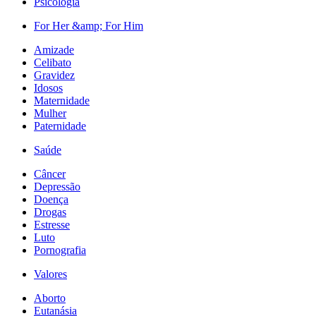
Psicologia
For Her &amp; For Him
Amizade
Celibato
Gravidez
Idosos
Maternidade
Mulher
Paternidade
Saúde
Câncer
Depressão
Doença
Drogas
Estresse
Luto
Pornografia
Valores
Aborto
Eutanásia