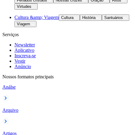
Feriados cristãos
Nossas cruzes
Oração
Ritos
Virtudes
Cultura &amp; Viagem
Cultura
História
Santuários
Viagem
Serviços
Newsletter
Aplicativo
Inscreva-se
Vestir
Anúncio
Nossos formatos principais
Análse
Arquivo
Artigos