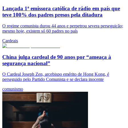
Lançada 1ª emissora católica de rádio em país que
teve 100% dos padres presos pela ditadura
O regime comunista durou 44 anos e perpetrou severa perseguição;
mesmo hoje, existem só 60 padres no país
Cardeais
China julga cardeal de 90 anos por “ameaça à
segurança nacional”
O Cardeal Joseph Zen, arcebispo emérito de Hong Kong, é
perseguido pelo Partido Comunista e se declara inocente
comunismo