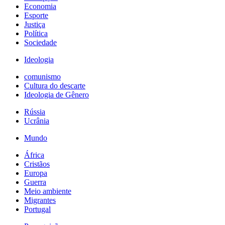
Economia
Esporte
Justiça
Política
Sociedade
Ideologia
comunismo
Cultura do descarte
Ideologia de Gênero
Rússia
Ucrânia
Mundo
África
Cristãos
Europa
Guerra
Meio ambiente
Migrantes
Portugal