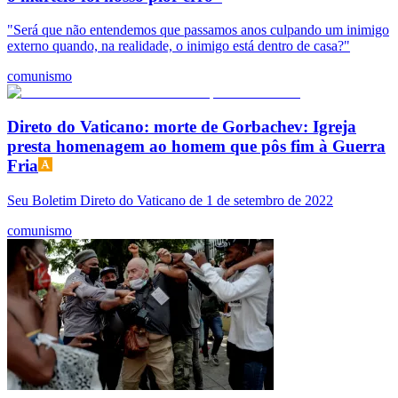
"Será que não entendemos que passamos anos culpando um inimigo
externo quando, na realidade, o inimigo está dentro de casa?"
comunismo
Direto do Vaticano: morte de Gorbachev: Igreja
presta homenagem ao homem que pôs fim à Guerra
Fria
Seu Boletim Direto do Vaticano de 1 de setembro de 2022
comunismo