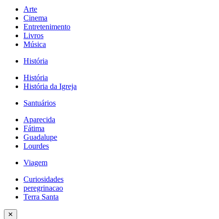
Arte
Cinema
Entretenimento
Livros
Música
História
História
História da Igreja
Santuários
Aparecida
Fátima
Guadalupe
Lourdes
Viagem
Curiosidades
peregrinacao
Terra Santa
✕