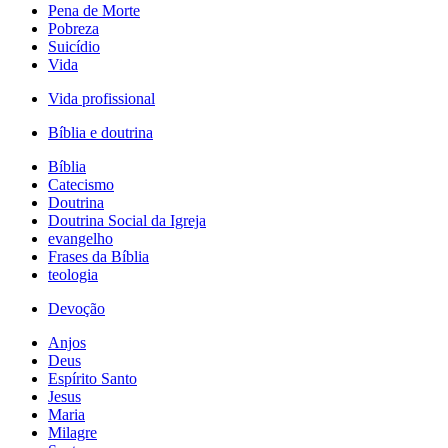
Pena de Morte
Pobreza
Suicídio
Vida
Vida profissional
Bíblia e doutrina
Bíblia
Catecismo
Doutrina
Doutrina Social da Igreja
evangelho
Frases da Bíblia
teologia
Devoção
Anjos
Deus
Espírito Santo
Jesus
Maria
Milagre