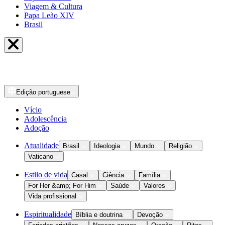
Viagem & Cultura
Papa Leão XIV
Brasil
Edição
portuguese
Vício
Adolescência
Adoção
Atualidade
Brasil
Ideologia
Mundo
Religião
Vaticano
Estilo de vida
Casal
Ciência
Família
For Her &amp; For Him
Saúde
Valores
Vida profissional
Espiritualidade
Bíblia e doutrina
Devoção