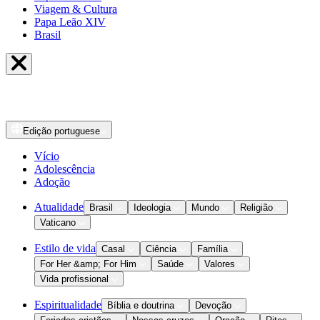
Viagem & Cultura
Papa Leão XIV
Brasil
Edição
portuguese
Vício
Adolescência
Adoção
Atualidade
Brasil
Ideologia
Mundo
Religião
Vaticano
Estilo de vida
Casal
Ciência
Família
For Her &amp; For Him
Saúde
Valores
Vida profissional
Espiritualidade
Bíblia e doutrina
Devoção