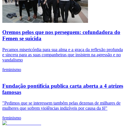
Oremos pelos que nos perseguem: cofundadora do
Femen se suicida
Peçamos misericórdia para sua alma e a graça da reflexão profunda
e sincera para as suas companheiras que insistem na agressão e no
vandalismo
feminismo
Fundação pontifícia publica carta aberta a 4 atrizes
famosas
"Pedimos que se interessem também pelas dezenas de milhares de
mulheres que sofrem violências indizíveis por causa da fé"
feminismo