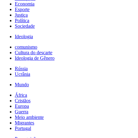
Economia
Esporte
Justiça
Política
Sociedade
Ideologia
comunismo
Cultura do descarte
Ideologia de Gênero
Rússia
Ucrânia
Mundo
África
Cristãos
Europa
Guerra
Meio ambiente
Migrantes
Portugal