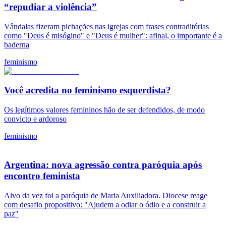
“repudiar a violência”
Vândalas fizeram pichações nas igrejas com frases contraditórias
como "Deus é misógino" e "Deus é mulher": afinal, o importante é a
baderna
feminismo
Você acredita no feminismo esquerdista?
Os legítimos valores femininos hão de ser defendidos, de modo
convicto e ardoroso
feminismo
Argentina: nova agressão contra paróquia após
encontro feminista
Alvo da vez foi a paróquia de Maria Auxiliadora. Diocese reage
com desafio propositivo: "Ajudem a odiar o ódio e a construir a
paz"