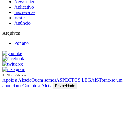
Newsletter
Aplicativo
Inscreva-se
Vestir
Anúncio
Arquivos
Por ano
© 2025 Aleteia
Apoie a Aleteia
Quem somos
ASPECTOS LEGAIS
Torne-se um
anunciante
Contate a Aletia
Privacidade