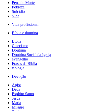
Pena de Morte
Pobreza
Suicídio
Vida
Vida profissional
Bíblia e doutrina
Bíblia
Catecismo
Doutrina
Doutrina Social da Igreja
evangelho
Frases da Bíblia
teologia
Devoção
Anjos
Deus
Espírito Santo
Jesus
Maria
Milagre