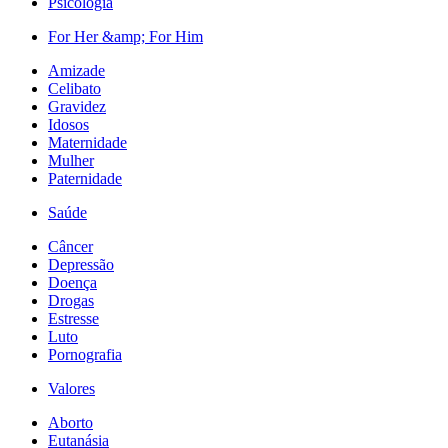
Psicologia
For Her &amp; For Him
Amizade
Celibato
Gravidez
Idosos
Maternidade
Mulher
Paternidade
Saúde
Câncer
Depressão
Doença
Drogas
Estresse
Luto
Pornografia
Valores
Aborto
Eutanásia