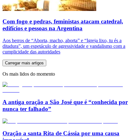
Com fogo e pedras, feministas atacam catedral,
edifícios e pessoas na Argentina
Aos berros de “Aborta, macho, aborta” e “Igreja lixo, tu és a
ditadura”, um espetáculo de agressividade e vandalismo com a
cumplicidade das autoridades
Carregar mais artigos
Os mais lidos do momento
A antiga oração a São José que é “conhecida por
nunca ter falhado”
Oração a santa Rita de Cássia por uma causa