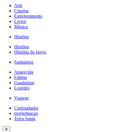
Arte
Cinema
Entretenimento
Livros
Música
História
História
História da Igreja
Santuários
Aparecida
Fátima
Guadalupe
Lourdes
Viagem
Curiosidades
peregrinacao
Terra Santa
✕