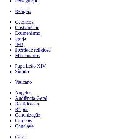
Perseguição
Religião
Católicos
Cristianismo
Ecumenismo
Igreja
JMJ
liberdade religiosa
Missionários
Papa Leão XIV
Sínodo
Vaticano
Angelus
Audiência Geral
Beatificacao
Bispos
Canonização
Cardeais
Conclave
Casal