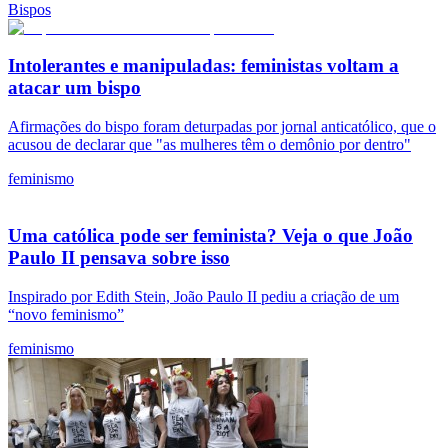
Bispos
Intolerantes e manipuladas: feministas voltam a
atacar um bispo
Afirmações do bispo foram deturpadas por jornal anticatólico, que o
acusou de declarar que "as mulheres têm o demônio por dentro"
feminismo
Uma católica pode ser feminista? Veja o que João
Paulo II pensava sobre isso
Inspirado por Edith Stein, João Paulo II pediu a criação de um
“novo feminismo”
feminismo