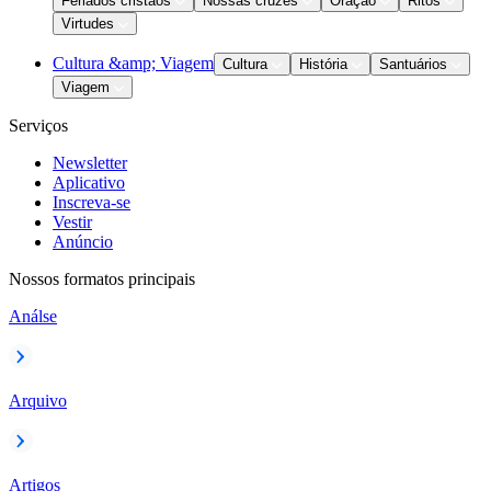
Feriados cristãos
Nossas cruzes
Oração
Ritos
Virtudes
Cultura &amp; Viagem
Cultura
História
Santuários
Viagem
Serviços
Newsletter
Aplicativo
Inscreva-se
Vestir
Anúncio
Nossos formatos principais
Análse
Arquivo
Artigos