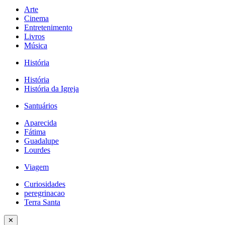
Arte
Cinema
Entretenimento
Livros
Música
História
História
História da Igreja
Santuários
Aparecida
Fátima
Guadalupe
Lourdes
Viagem
Curiosidades
peregrinacao
Terra Santa
✕