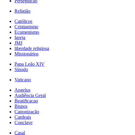
Perseguição
Religião
Católicos
Cristianismo
Ecumenismo
Igreja
JMJ
liberdade religiosa
Missionários
Papa Leão XIV
Sínodo
Vaticano
Angelus
Audiência Geral
Beatificacao
Bispos
Canonização
Cardeais
Conclave
Casal