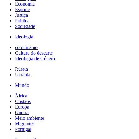
Economia
Esporte
Justiça
Política
Sociedade
Ideologia
comunismo
Cultura do descarte
Ideologia de Gênero
Rússia
Ucrânia
Mundo
África
Cristãos
Europa
Guerra
Meio ambiente
Migrantes
Portugal