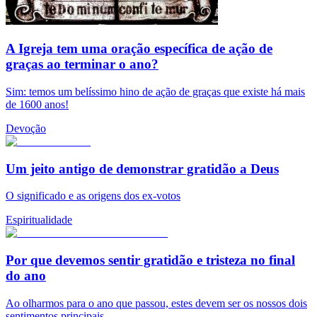
A Igreja tem uma oração específica de ação de
graças ao terminar o ano?
Sim: temos um belíssimo hino de ação de graças que existe há mais
de 1600 anos!
Devoção
Um jeito antigo de demonstrar gratidão a Deus
O significado e as origens dos ex-votos
Espiritualidade
Por que devemos sentir gratidão e tristeza no final
do ano
Ao olharmos para o ano que passou, estes devem ser os nossos dois
sentimentos principais