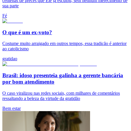
centenas de preces que Ele já escutou, sem nenhum merecimento de
sua parte
Fé
O que é um ex-voto?
Costume muito arraigado em outros tempos, essa tradição é anterior
ao catolicismo
gratidao
Brasil: idoso presenteia galinha a gerente bancária
por bom atendimento
O caso viralizou nas redes sociais, com milhares de comentários
ressaltando a beleza da virtude da gratidão
Bem estar