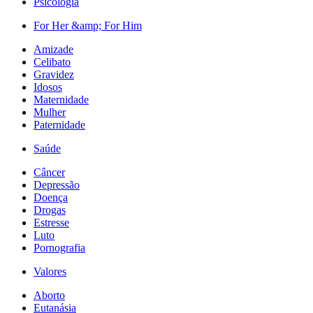
Psicologia
For Her &amp; For Him
Amizade
Celibato
Gravidez
Idosos
Maternidade
Mulher
Paternidade
Saúde
Câncer
Depressão
Doença
Drogas
Estresse
Luto
Pornografia
Valores
Aborto
Eutanásia