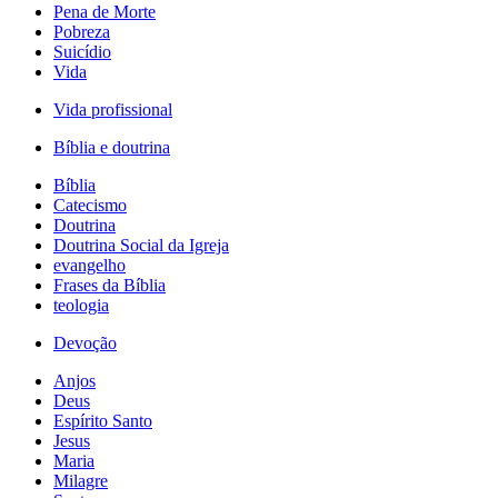
Pena de Morte
Pobreza
Suicídio
Vida
Vida profissional
Bíblia e doutrina
Bíblia
Catecismo
Doutrina
Doutrina Social da Igreja
evangelho
Frases da Bíblia
teologia
Devoção
Anjos
Deus
Espírito Santo
Jesus
Maria
Milagre