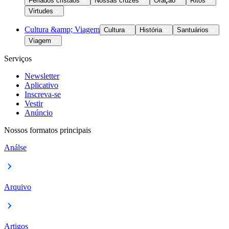
Feriados cristãos
Nossas cruzes
Oração
Ritos
Virtudes
Cultura &amp; Viagem
Cultura
História
Santuários
Viagem
Serviços
Newsletter
Aplicativo
Inscreva-se
Vestir
Anúncio
Nossos formatos principais
Análse
Arquivo
Artigos