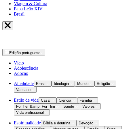
Viagem & Cultura
Papa Leão XIV
Brasil
Edição
portuguese
Vício
Adolescência
Adoção
Atualidade
Brasil
Ideologia
Mundo
Religião
Vaticano
Estilo de vida
Casal
Ciência
Família
For Her &amp; For Him
Saúde
Valores
Vida profissional
Espiritualidade
Bíblia e doutrina
Devoção