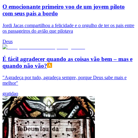
O emocionante primeiro voo de um jovem piloto
com seus pais a bordo
Jordi Jacas compartilhou a felicidade e o orgulho de ter os pais entre
os passageiros do avião que pilotava
Deus
É fácil agradecer quando as coisas vão bem – mas e
quando não vão?
"Agradeça por tudo, agradeça sempre, porque Deus sabe mais e
melhor"
gratidao