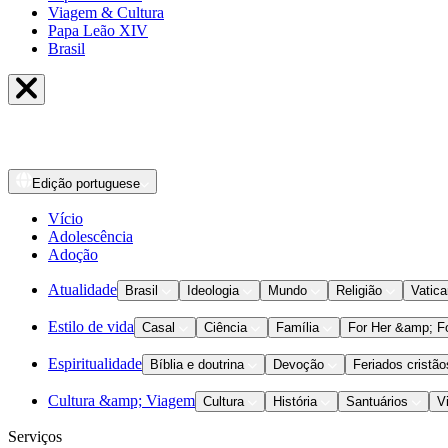
Viagem & Cultura
Papa Leão XIV
Brasil
Edição
portuguese
Vício
Adolescência
Adoção
Atualidade
Brasil
Ideologia
Mundo
Religião
Vatic
Estilo de vida
Casal
Ciência
Família
For Her &amp; F
Espiritualidade
Bíblia e doutrina
Devoção
Feriados cristão
Cultura &amp; Viagem
Cultura
História
Santuários
V
Serviços