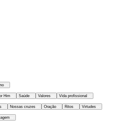
ano
or Him
Saúde
Valores
Vida profissional
s
Nossas cruzes
Oração
Ritos
Virtudes
iagem