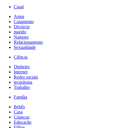
Casal
Amor
Casamento
Divórcio
marido
Namoro
Relacionamento
Sexualidade
Ciência
Dinheiro
Internet
Redes sociais
tecnologia
Trabalho
Família
Bebês
Casa
Crianças
Educação
Filhos