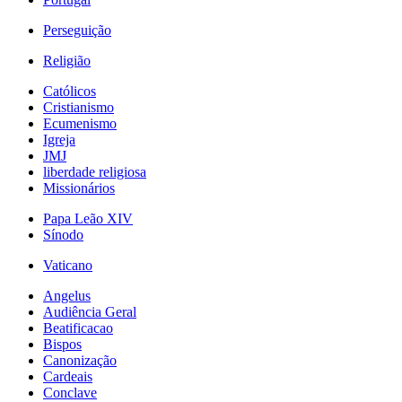
Perseguição
Religião
Católicos
Cristianismo
Ecumenismo
Igreja
JMJ
liberdade religiosa
Missionários
Papa Leão XIV
Sínodo
Vaticano
Angelus
Audiência Geral
Beatificacao
Bispos
Canonização
Cardeais
Conclave