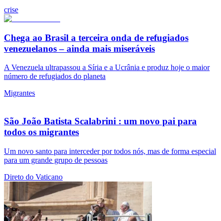
crise
Chega ao Brasil a terceira onda de refugiados
venezuelanos – ainda mais miseráveis
A Venezuela ultrapassou a Síria e a Ucrânia e produz hoje o maior
número de refugiados do planeta
Migrantes
São João Batista Scalabrini : um novo pai para
todos os migrantes
Um novo santo para interceder por todos nós, mas de forma especial
para um grande grupo de pessoas
Direto do Vaticano