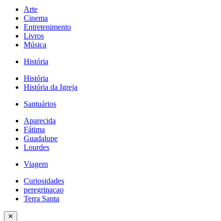
Arte
Cinema
Entretenimento
Livros
Música
História
História
História da Igreja
Santuários
Aparecida
Fátima
Guadalupe
Lourdes
Viagem
Curiosidades
peregrinacao
Terra Santa
✕