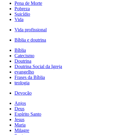
Pena de Morte
Pobreza
Suicídio
Vida
Vida profissional
Bíblia e doutrina
Bíblia
Catecismo
Doutrina
Doutrina Social da Igreja
evangelho
Frases da Bíblia
teologia
Devoção
Anjos
Deus
Espírito Santo
Jesus
Maria
Milagre