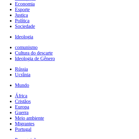
Economia
Esporte
Justiça
Política
Sociedade
Ideologia
comunismo
Cultura do descarte
Ideologia de Gênero
Rússia
Ucrânia
Mundo
África
Cristãos
Europa
Guerra
Meio ambiente
Migrantes
Portugal