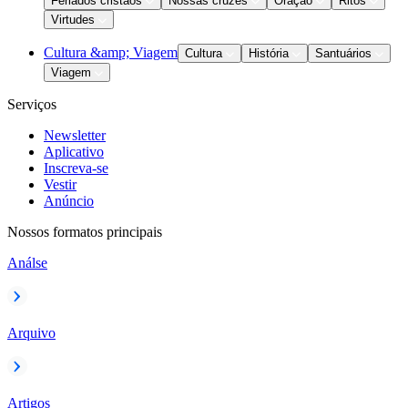
Feriados cristãos
Nossas cruzes
Oração
Ritos
Virtudes
Cultura &amp; Viagem
Cultura
História
Santuários
Viagem
Serviços
Newsletter
Aplicativo
Inscreva-se
Vestir
Anúncio
Nossos formatos principais
Análse
Arquivo
Artigos