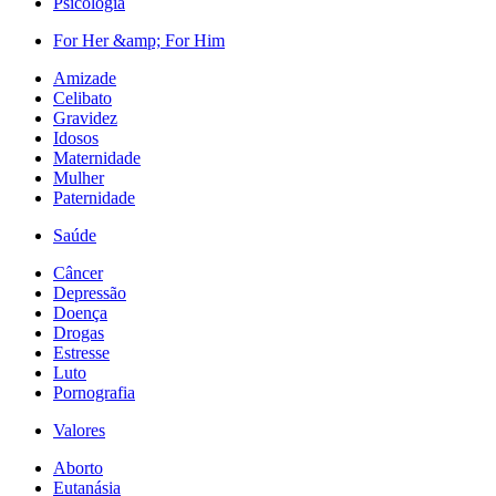
Psicologia
For Her &amp; For Him
Amizade
Celibato
Gravidez
Idosos
Maternidade
Mulher
Paternidade
Saúde
Câncer
Depressão
Doença
Drogas
Estresse
Luto
Pornografia
Valores
Aborto
Eutanásia