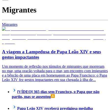
Migrantes
Migrantes
A viagem a Lampedusa de Papa Leão XIV e seus
gestos impactantes
Um momento de reflexão nos túmulos de migrantes que morreram
no mar, uma oração voltada para o mar, um encontro com imigrantes
e a bênção de uma placa em homenagem ao Papa Francisco: o Papa
Leão XIV fez gestos impactantes em sua chegada à ilha de...
[VÍDEO] 365 dias sem Francisco, o Papa que não
partiu, mas se ausentou
Papa Leão XIV receberá prestigiosa medalha