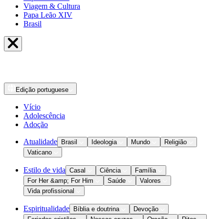
Viagem & Cultura
Papa Leão XIV
Brasil
Edição
portuguese
Vício
Adolescência
Adoção
Atualidade
Brasil
Ideologia
Mundo
Religião
Vaticano
Estilo de vida
Casal
Ciência
Família
For Her &amp; For Him
Saúde
Valores
Vida profissional
Espiritualidade
Bíblia e doutrina
Devoção