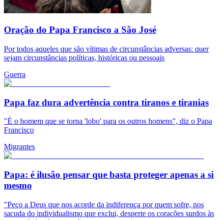
Oração do Papa Francisco a São José
Por todos aqueles que são vítimas de circunstâncias adversas: quer
sejam circunstâncias políticas, históricas ou pessoais
Guerra
Papa faz dura advertência contra tiranos e tiranias
"É o homem que se torna 'lobo' para os outros homens", diz o Papa
Francisco
Migrantes
Papa: é ilusão pensar que basta proteger apenas a si
mesmo
"Peço a Deus que nos acorde da indiferença por quem sofre, nos
sacuda do individualismo que exclui, desperte os corações surdos às