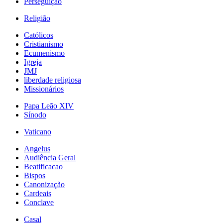
Perseguição
Religião
Católicos
Cristianismo
Ecumenismo
Igreja
JMJ
liberdade religiosa
Missionários
Papa Leão XIV
Sínodo
Vaticano
Angelus
Audiência Geral
Beatificacao
Bispos
Canonização
Cardeais
Conclave
Casal