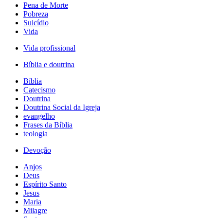
Pena de Morte
Pobreza
Suicídio
Vida
Vida profissional
Bíblia e doutrina
Bíblia
Catecismo
Doutrina
Doutrina Social da Igreja
evangelho
Frases da Bíblia
teologia
Devoção
Anjos
Deus
Espírito Santo
Jesus
Maria
Milagre