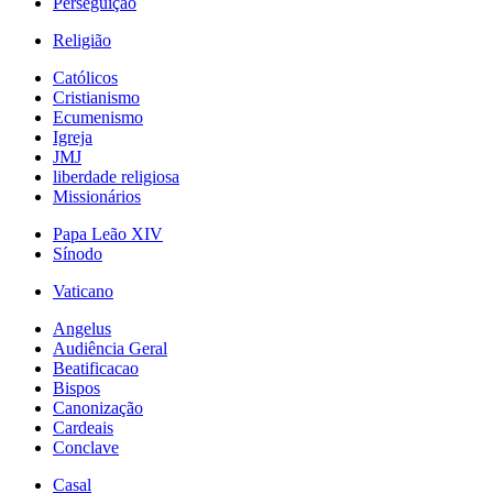
Perseguição
Religião
Católicos
Cristianismo
Ecumenismo
Igreja
JMJ
liberdade religiosa
Missionários
Papa Leão XIV
Sínodo
Vaticano
Angelus
Audiência Geral
Beatificacao
Bispos
Canonização
Cardeais
Conclave
Casal