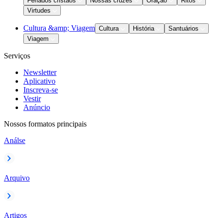
Feriados cristãos
Nossas cruzes
Oração
Ritos
Virtudes
Cultura &amp; Viagem
Cultura
História
Santuários
Viagem
Serviços
Newsletter
Aplicativo
Inscreva-se
Vestir
Anúncio
Nossos formatos principais
Análse
Arquivo
Artigos