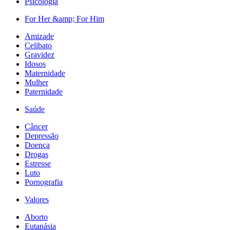
Psicologia
For Her &amp; For Him
Amizade
Celibato
Gravidez
Idosos
Maternidade
Mulher
Paternidade
Saúde
Câncer
Depressão
Doença
Drogas
Estresse
Luto
Pornografia
Valores
Aborto
Eutanásia