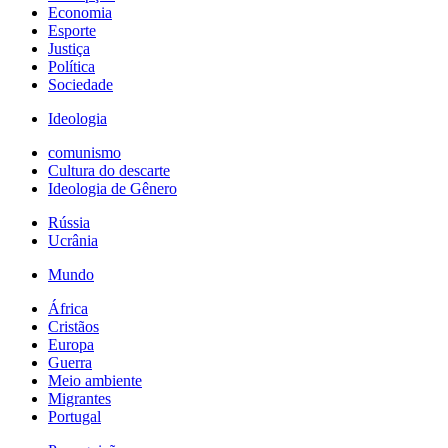
Economia
Esporte
Justiça
Política
Sociedade
Ideologia
comunismo
Cultura do descarte
Ideologia de Gênero
Rússia
Ucrânia
Mundo
África
Cristãos
Europa
Guerra
Meio ambiente
Migrantes
Portugal