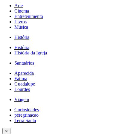
Arte
Cinema
Entretenimento
Livros
Música
História
História
História da Igreja
Santuários
Aparecida
Fátima
Guadalupe
Lourdes
Viagem
Curiosidades
peregrinacao
Terra Santa
✕