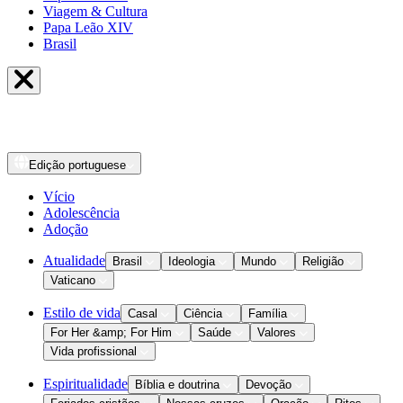
Viagem & Cultura
Papa Leão XIV
Brasil
Edição
portuguese
Vício
Adolescência
Adoção
Atualidade
Brasil
Ideologia
Mundo
Religião
Vaticano
Estilo de vida
Casal
Ciência
Família
For Her &amp; For Him
Saúde
Valores
Vida profissional
Espiritualidade
Bíblia e doutrina
Devoção