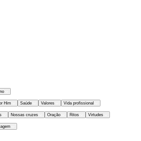
ano
or Him
Saúde
Valores
Vida profissional
s
Nossas cruzes
Oração
Ritos
Virtudes
iagem