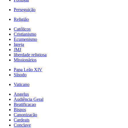
Perseguição
Religião
Católicos
Cristianismo
Ecumenismo
Igreja
JMJ
liberdade religiosa
Missionários
Papa Leão XIV
Sínodo
Vaticano
Angelus
Audiência Geral
Beatificacao
Bispos
Canonização
Cardeais
Conclave