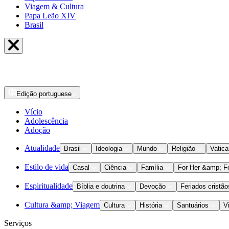
Viagem & Cultura
Papa Leão XIV
Brasil
Edição
portuguese
Vício
Adolescência
Adoção
Atualidade
Brasil
Ideologia
Mundo
Religião
Vatic
Estilo de vida
Casal
Ciência
Família
For Her &amp; F
Espiritualidade
Bíblia e doutrina
Devoção
Feriados cristão
Cultura &amp; Viagem
Cultura
História
Santuários
V
Serviços