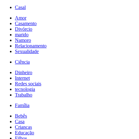
Casal
Amor
Casamento
Divórcio
marido
Namoro
Relacionamento
Sexualidade
Ciência
Dinheiro
Internet
Redes sociais
tecnologia
Trabalho
Família
Bebês
Casa
Crianças
Educação
Filhos