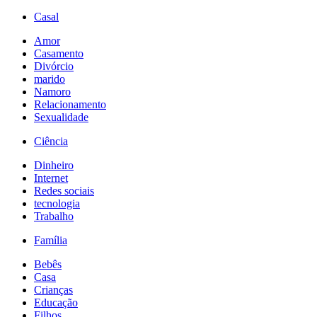
Casal
Amor
Casamento
Divórcio
marido
Namoro
Relacionamento
Sexualidade
Ciência
Dinheiro
Internet
Redes sociais
tecnologia
Trabalho
Família
Bebês
Casa
Crianças
Educação
Filhos