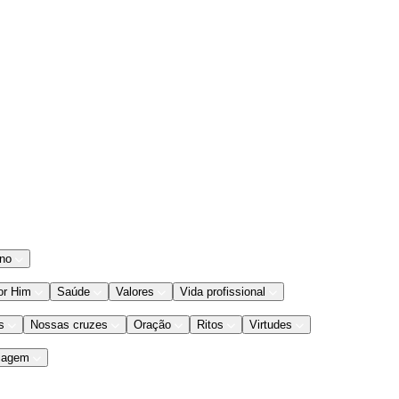
ano
or Him
Saúde
Valores
Vida profissional
s
Nossas cruzes
Oração
Ritos
Virtudes
iagem