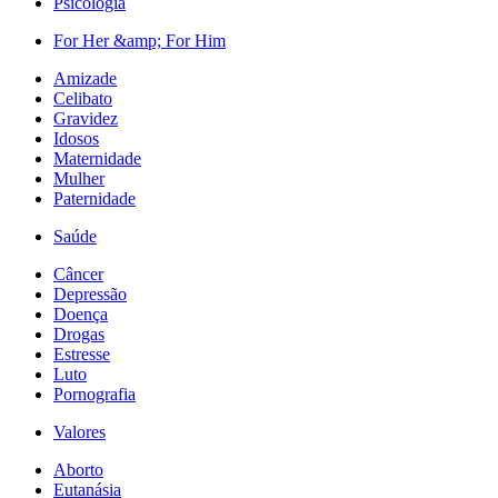
Psicologia
For Her &amp; For Him
Amizade
Celibato
Gravidez
Idosos
Maternidade
Mulher
Paternidade
Saúde
Câncer
Depressão
Doença
Drogas
Estresse
Luto
Pornografia
Valores
Aborto
Eutanásia