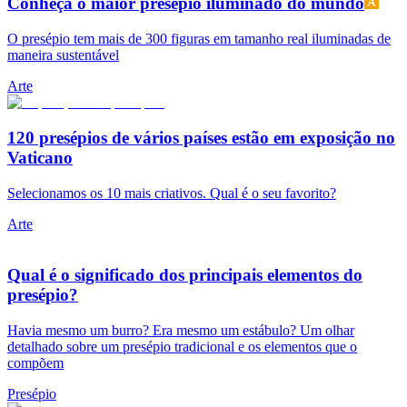
Conheça o maior presépio iluminado do mundo
O presépio tem mais de 300 figuras em tamanho real iluminadas de
maneira sustentável
Arte
120 presépios de vários países estão em exposição no
Vaticano
Selecionamos os 10 mais criativos. Qual é o seu favorito?
Arte
Qual é o significado dos principais elementos do
presépio?
Havia mesmo um burro? Era mesmo um estábulo? Um olhar
detalhado sobre um presépio tradicional e os elementos que o
compõem
Presépio