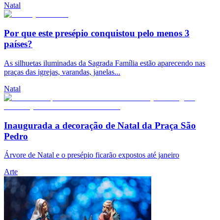
Natal
Por que este presépio conquistou pelo menos 3
países?
As silhuetas iluminadas da Sagrada Família estão aparecendo nas
praças das igrejas, varandas, janelas...
Natal
Inaugurada a decoração de Natal da Praça São
Pedro
Árvore de Natal e o presépio ficarão expostos até janeiro
Arte