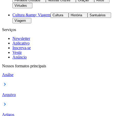
Feriados cristãos
Nossas cruzes
Oração
Ritos
Virtudes
Cultura &amp; Viagem
Cultura
História
Santuários
Viagem
Serviços
Newsletter
Aplicativo
Inscreva-se
Vestir
Anúncio
Nossos formatos principais
Análse
Arquivo
Artigos