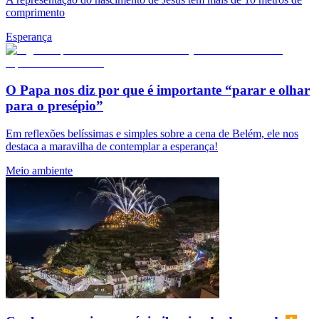
comprimento
Esperança
O Papa nos diz por que é importante “parar e olhar
para o presépio”
Em reflexões belíssimas e simples sobre a cena de Belém, ele nos
destaca a maravilha de contemplar a esperança!
Meio ambiente