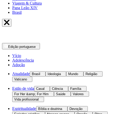
Viagem & Cultura
Papa Leão XIV
Brasil
Edição
portuguese
Vício
Adolescência
Adoção
Atualidade
Brasil
Ideologia
Mundo
Religião
Vaticano
Estilo de vida
Casal
Ciência
Família
For Her &amp; For Him
Saúde
Valores
Vida profissional
Espiritualidade
Bíblia e doutrina
Devoção