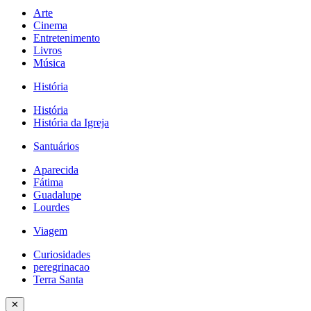
Arte
Cinema
Entretenimento
Livros
Música
História
História
História da Igreja
Santuários
Aparecida
Fátima
Guadalupe
Lourdes
Viagem
Curiosidades
peregrinacao
Terra Santa
✕