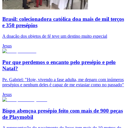
Brasil: colecionadora católica doa mais de mil terços
e 350 presépios
A doação dos objetos de fé teve um destino muito especial
Jesus
Por que perdemos o encanto pelo presépio e pelo
Natal?
Pe. Gabriel: "Hoje, vivendo a fase adulta, me deparo com inúmeros
presépios e nenhum deles é capaz de me extasiar como no passado"
Jesus
Bispo abençoa presépio feito com mais de 900 peças
de Playmobil
A representação do nascimento de Jesus tem mais de 10 metros de