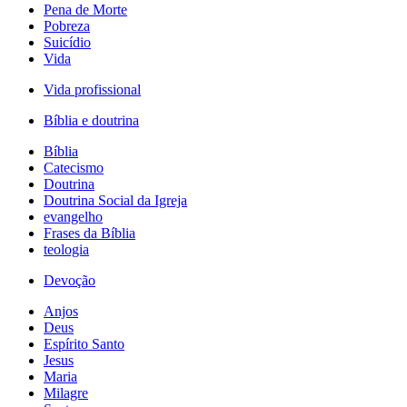
Pena de Morte
Pobreza
Suicídio
Vida
Vida profissional
Bíblia e doutrina
Bíblia
Catecismo
Doutrina
Doutrina Social da Igreja
evangelho
Frases da Bíblia
teologia
Devoção
Anjos
Deus
Espírito Santo
Jesus
Maria
Milagre