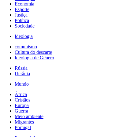
Economia
Esporte
Justiça
Política
Sociedade
Ideologia
comunismo
Cultura do descarte
Ideologia de Gênero
Rússia
Ucrânia
Mundo
África
Cristãos
Europa
Guerra
Meio ambiente
Migrantes
Portugal