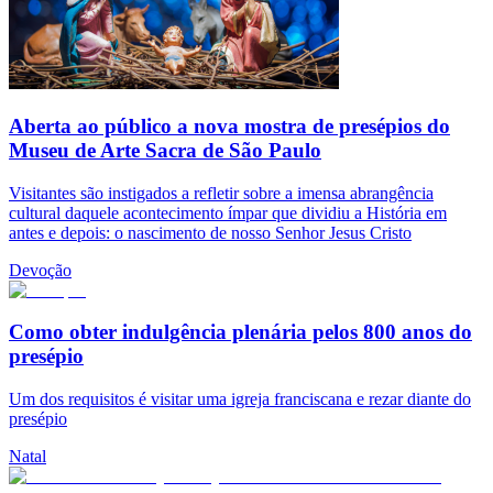
Aberta ao público a nova mostra de presépios do
Museu de Arte Sacra de São Paulo
Visitantes são instigados a refletir sobre a imensa abrangência
cultural daquele acontecimento ímpar que dividiu a História em
antes e depois: o nascimento de nosso Senhor Jesus Cristo
Devoção
Como obter indulgência plenária pelos 800 anos do
presépio
Um dos requisitos é visitar uma igreja franciscana e rezar diante do
presépio
Natal