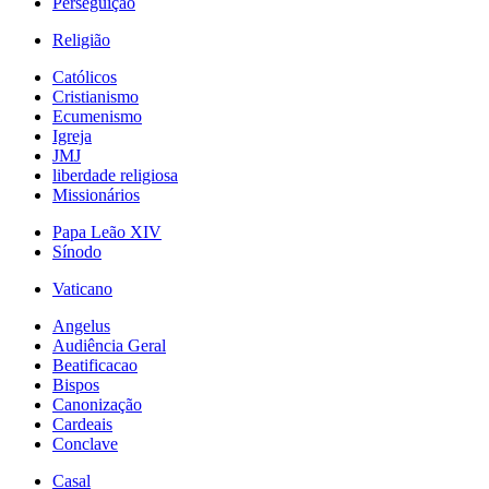
Perseguição
Religião
Católicos
Cristianismo
Ecumenismo
Igreja
JMJ
liberdade religiosa
Missionários
Papa Leão XIV
Sínodo
Vaticano
Angelus
Audiência Geral
Beatificacao
Bispos
Canonização
Cardeais
Conclave
Casal