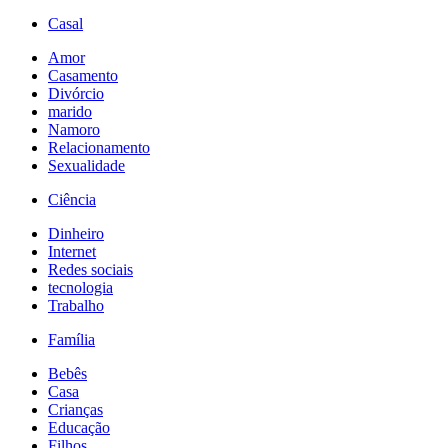
Casal
Amor
Casamento
Divórcio
marido
Namoro
Relacionamento
Sexualidade
Ciência
Dinheiro
Internet
Redes sociais
tecnologia
Trabalho
Família
Bebês
Casa
Crianças
Educação
Filhos