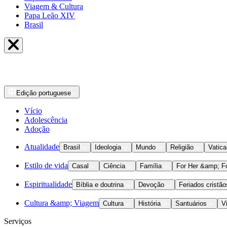
Viagem & Cultura
Papa Leão XIV
Brasil
Edição
portuguese
Vício
Adolescência
Adoção
Atualidade
Brasil
Ideologia
Mundo
Religião
Vatic
Estilo de vida
Casal
Ciência
Família
For Her &amp; F
Espiritualidade
Bíblia e doutrina
Devoção
Feriados cristão
Cultura &amp; Viagem
Cultura
História
Santuários
V
Serviços