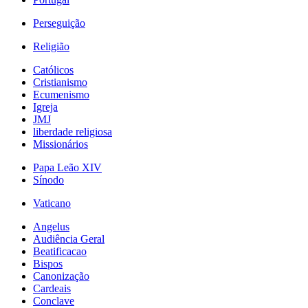
Perseguição
Religião
Católicos
Cristianismo
Ecumenismo
Igreja
JMJ
liberdade religiosa
Missionários
Papa Leão XIV
Sínodo
Vaticano
Angelus
Audiência Geral
Beatificacao
Bispos
Canonização
Cardeais
Conclave