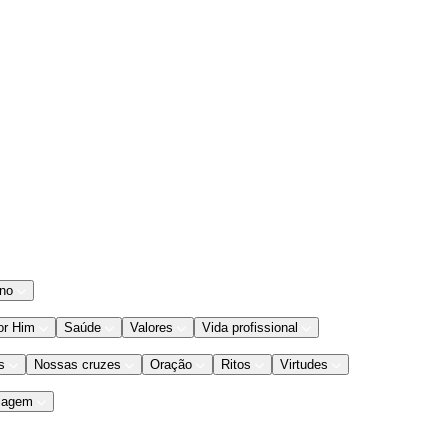
ano
or Him
Saúde
Valores
Vida profissional
s
Nossas cruzes
Oração
Ritos
Virtudes
iagem