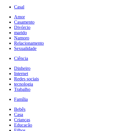
Casal
Amor
Casamento
Divórcio
marido
Namoro
Relacionamento
Sexualidade
Ciência
Dinheiro
Internet
Redes sociais
tecnologia
Trabalho
Família
Bebês
Casa
Crianças
Educação
Filhos