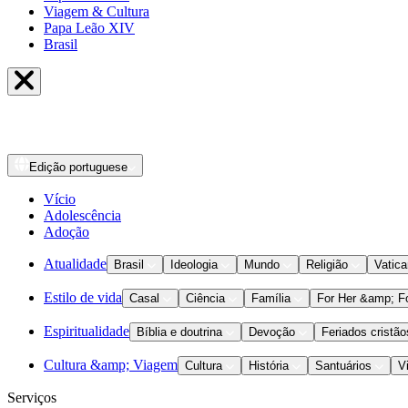
Viagem & Cultura
Papa Leão XIV
Brasil
Edição
portuguese
Vício
Adolescência
Adoção
Atualidade
Brasil
Ideologia
Mundo
Religião
Vatic
Estilo de vida
Casal
Ciência
Família
For Her &amp; F
Espiritualidade
Bíblia e doutrina
Devoção
Feriados cristão
Cultura &amp; Viagem
Cultura
História
Santuários
V
Serviços