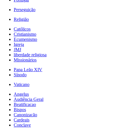
Perseguição
Religião
Católicos
Cristianismo
Ecumenismo
Igreja
JMJ
liberdade religiosa
Missionários
Papa Leão XIV
Sínodo
Vaticano
Angelus
Audiência Geral
Beatificacao
Bispos
Canonização
Cardeais
Conclave