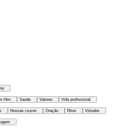
ano
or Him
Saúde
Valores
Vida profissional
s
Nossas cruzes
Oração
Ritos
Virtudes
iagem