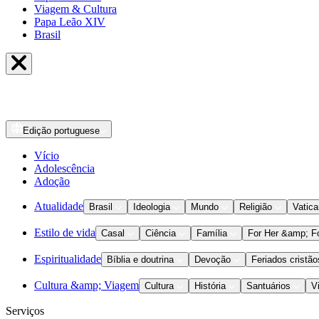
Viagem & Cultura
Papa Leão XIV
Brasil
Edição
portuguese
Vício
Adolescência
Adoção
Atualidade
Brasil
Ideologia
Mundo
Religião
Vatic
Estilo de vida
Casal
Ciência
Família
For Her &amp; F
Espiritualidade
Bíblia e doutrina
Devoção
Feriados cristão
Cultura &amp; Viagem
Cultura
História
Santuários
V
Serviços