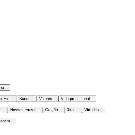
ano
or Him
Saúde
Valores
Vida profissional
s
Nossas cruzes
Oração
Ritos
Virtudes
iagem