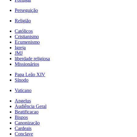
Perseguição
Religião
Católicos
Cristianismo
Ecumenismo
Igreja
JMJ
liberdade religiosa
Missionários
Papa Leão XIV
Sínodo
Vaticano
Angelus
Audiência Geral
Beatificacao
Bispos
Canonização
Cardeais
Conclave