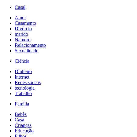
Casal
Amor
Casamento
Divórcio
marido
Namoro
Relacionamento
Sexualidade
Ciência
Dinheiro
Internet
Redes sociais
tecnologia
Trabalho
Família
Bebês
Casa
Crianças
Educação
Filhos