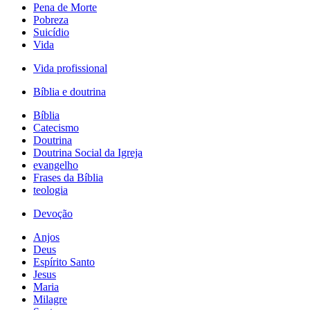
Pena de Morte
Pobreza
Suicídio
Vida
Vida profissional
Bíblia e doutrina
Bíblia
Catecismo
Doutrina
Doutrina Social da Igreja
evangelho
Frases da Bíblia
teologia
Devoção
Anjos
Deus
Espírito Santo
Jesus
Maria
Milagre