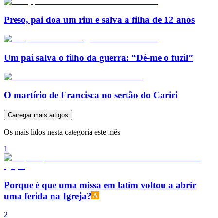
Preso, pai doa um rim e salva a filha de 12 anos
Um pai salva o filho da guerra: “Dê-me o fuzil”
O martírio de Francisca no sertão do Cariri
Carregar mais artigos
Os mais lidos nesta categoria este mês
1
Porque é que uma missa em latim voltou a abrir
uma ferida na Igreja?
2