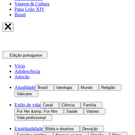
Viagem & Cultura
Papa Leão XIV
Brasil
Edição
portuguese
Vício
Adolescência
Adoção
Atualidade
Brasil
Ideologia
Mundo
Religião
Vaticano
Estilo de vida
Casal
Ciência
Família
For Her &amp; For Him
Saúde
Valores
Vida profissional
Espiritualidade
Bíblia e doutrina
Devoção