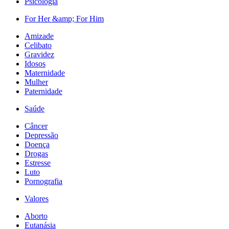
Psicologia
For Her &amp; For Him
Amizade
Celibato
Gravidez
Idosos
Maternidade
Mulher
Paternidade
Saúde
Câncer
Depressão
Doença
Drogas
Estresse
Luto
Pornografia
Valores
Aborto
Eutanásia