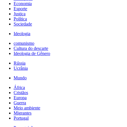
Economia
Esporte
Justiça
Política
Sociedade
Ideologia
comunismo
Cultura do descarte
Ideologia de Gênero
Rússia
Ucrânia
Mundo
África
Cristãos
Europa
Guerra
Meio ambiente
Migrantes
Portugal