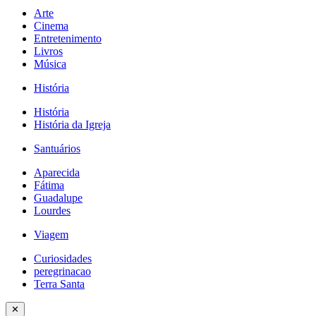
Arte
Cinema
Entretenimento
Livros
Música
História
História
História da Igreja
Santuários
Aparecida
Fátima
Guadalupe
Lourdes
Viagem
Curiosidades
peregrinacao
Terra Santa
✕