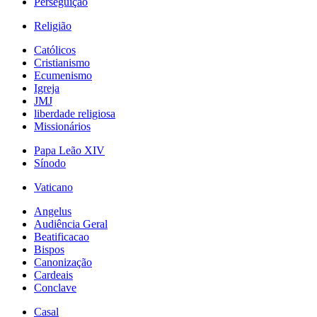
Perseguição
Religião
Católicos
Cristianismo
Ecumenismo
Igreja
JMJ
liberdade religiosa
Missionários
Papa Leão XIV
Sínodo
Vaticano
Angelus
Audiência Geral
Beatificacao
Bispos
Canonização
Cardeais
Conclave
Casal