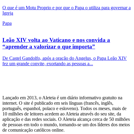
O que é um Motu Proprio e por que o Papa o utiliza para governar a
Igreja
Papa
Leão XIV volta ao Vaticano e nos convida a
“aprender a valorizar o que importa”
De Castel Gandolfo, após a oração do Angelus, o Papa Leão XIV
fez um grande convite, exortando as pessoas a...
Lançado em 2013, o Aleteia é um diário informativo gratuito na
internet. O site é publicado em seis línguas (francês, inglês,
português, espanhol, polaco e esloveno). Todos os meses, mais de
10 milhões de leitores acedem ao Aleteia através do seu site, da
aplicação e das redes sociais. O Aleteia alcança cerca de 50 milhões
de pessoas em todo o mundo, tornando-se um dos líderes dos meios
de comunicação católicos online.