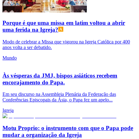
Porque é que uma missa em latim voltou a abrir
uma ferida na Igreja?
Modo de celebrar a Missa que vigorou na Igreja Católica por 400
anos volta a ser debatido.
Mundo
Às vésperas da JMJ, bispos asiáticos recebem
encorajamento do Papa.
Em seu discurso na Assembleia Plenária da Federação das
Conferências Episcopais da Ásia, o Papa fez um apelo...
Igreja
Motu Proprio: o instrumento com que o Papa pode
mudar a organização da Igreja