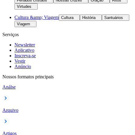
Feriados cristãos
Nossas cruzes
Oração
Ritos
Virtudes
Cultura &amp; Viagem
Cultura
História
Santuários
Viagem
Serviços
Newsletter
Aplicativo
Inscreva-se
Vestir
Anúncio
Nossos formatos principais
Análse
Arquivo
Artigos