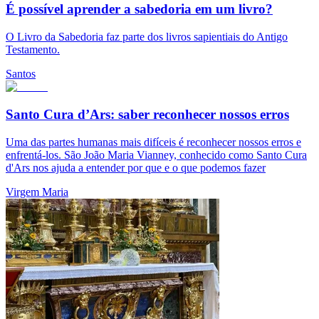
É possível aprender a sabedoria em um livro?
O Livro da Sabedoria faz parte dos livros sapientiais do Antigo
Testamento.
Santos
Santo Cura d’Ars: saber reconhecer nossos erros
Uma das partes humanas mais difíceis é reconhecer nossos erros e
enfrentá-los. São João Maria Vianney, conhecido como Santo Cura
d'Ars nos ajuda a entender por que e o que podemos fazer
Virgem Maria