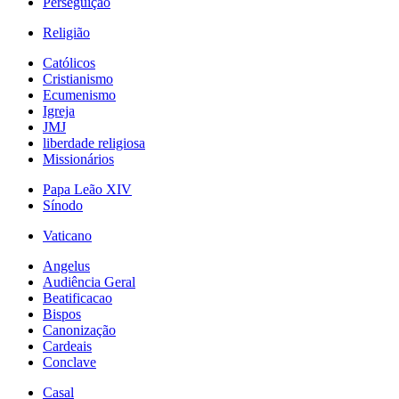
Perseguição
Religião
Católicos
Cristianismo
Ecumenismo
Igreja
JMJ
liberdade religiosa
Missionários
Papa Leão XIV
Sínodo
Vaticano
Angelus
Audiência Geral
Beatificacao
Bispos
Canonização
Cardeais
Conclave
Casal