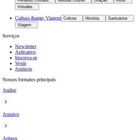
Feriados cristãos
Nossas cruzes
Oração
Ritos
Virtudes
Cultura &amp; Viagem
Cultura
História
Santuários
Viagem
Serviços
Newsletter
Aplicativo
Inscreva-se
Vestir
Anúncio
Nossos formatos principais
Análse
Arquivo
Artigos