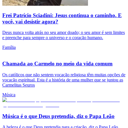
Frei Patrício Sciadini: Jesus continua o caminho. E
você, vai desistir agora?
Deus nunca volta atrás no seu amor doado; o seu amor é sem limites
e preenche para sempre o universo e o coração humano.
Família
Chamada ao Carmelo no meio da vida comum
Os católicos que não sentem vocação religiosa têm muitas opções de
vocação espiritual. Esta é a história de uma mulher que se juntou as
Carmelitas Seuros
Música
Música é o que Deus pretendia, diz o Papa Leão
A beleza é o que Deus pretendia para a criação, diz o Papa Leão