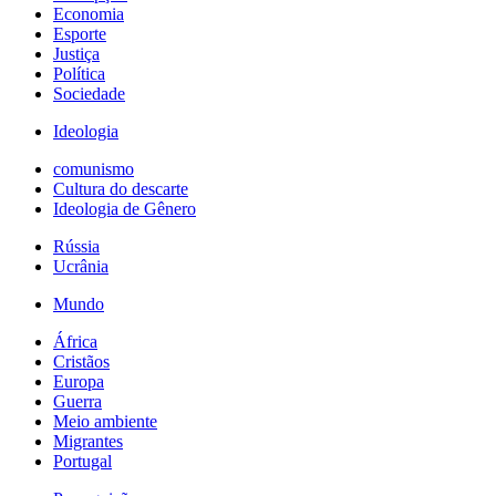
Economia
Esporte
Justiça
Política
Sociedade
Ideologia
comunismo
Cultura do descarte
Ideologia de Gênero
Rússia
Ucrânia
Mundo
África
Cristãos
Europa
Guerra
Meio ambiente
Migrantes
Portugal