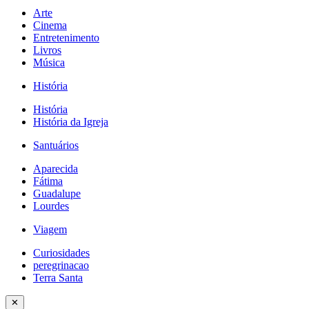
Arte
Cinema
Entretenimento
Livros
Música
História
História
História da Igreja
Santuários
Aparecida
Fátima
Guadalupe
Lourdes
Viagem
Curiosidades
peregrinacao
Terra Santa
✕