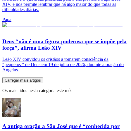
XIV, e nos permite lembrar que há algo maior do que todas as
dificuldades diárias.
Papa
Deus “não é uma figura poderosa que se impõe pela
força”, afirma Leão XIV
Leão XIV convidou os cristãos a tomarem consciência da
“pequenez” de Deus em 19 de julho de 2026, durante a oração do
Angelus.
Carregar mais artigos
Os mais lidos nesta categoria este mês
A antiga oração a São José que é “conhecida por