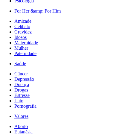
Psicologia
For Her &amp; For Him
Amizade
Celibato
Gravidez
Idosos
Maternidade
Mulher
Paternidade
Saúde
Câncer
Depressão
Doença
Drogas
Estresse
Luto
Pornografia
Valores
Aborto
Eutanásia