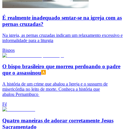
É realmente inadequado sentar-se na igreja com as
pernas cruzadas?
Na igreja, as pernas cruzadas indicam um relaxamento excessivo e
informalidade para a liturgia
Bispos
O bispo brasileiro que morreu perdoando o padre
que o assassinou
A história de um crime que abalou a Igreja e o sussurro de
misericórdia no leito de morte. Conheça a história que
abalou Pernambuco
Fé
Quatro maneiras de adorar corretamente Jesus
Sacramentado