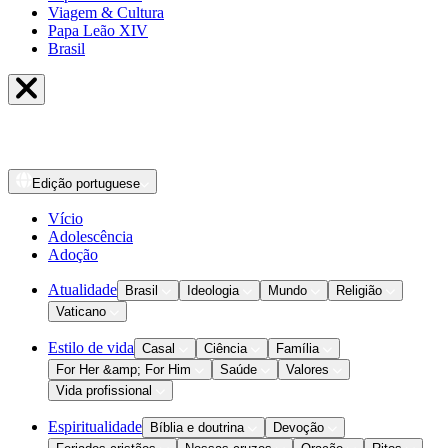
Viagem & Cultura
Papa Leão XIV
Brasil
Edição
portuguese
Vício
Adolescência
Adoção
Atualidade
Brasil
Ideologia
Mundo
Religião
Vaticano
Estilo de vida
Casal
Ciência
Família
For Her &amp; For Him
Saúde
Valores
Vida profissional
Espiritualidade
Bíblia e doutrina
Devoção