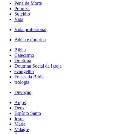
Pena de Morte
Pobreza
Suicídio
Vida
Vida profissional
Bíblia e doutrina
Bíblia
Catecismo
Doutrina
Doutrina Social da Igreja
evangelho
Frases da Bíblia
teologia
Devoção
Anjos
Deus
Espírito Santo
Jesus
Maria
Milagre