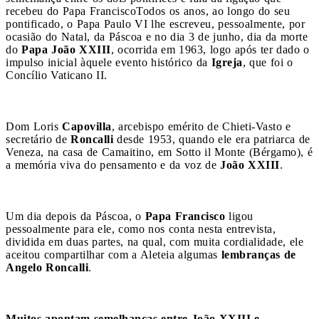
recebeu do Papa Francisco
Todos os anos, ao longo do seu
pontificado, o Papa Paulo VI lhe escreveu, pessoalmente, por
ocasião do Natal, da Páscoa e no dia 3 de junho, dia da morte
do
Papa João XXIII
, ocorrida em 1963, logo após ter dado o
impulso inicial àquele evento histórico da
Igreja
, que foi o
Concílio Vaticano II.
Dom Loris
Capovilla
, arcebispo emérito de Chieti-Vasto e
secretário de
Roncalli
desde 1953, quando ele era patriarca de
Veneza, na casa de Camaitino, em Sotto il Monte (Bérgamo), é
a memória viva do pensamento e da voz de
João XXIII
.
Um dia depois da Páscoa, o
Papa Francisco
ligou
pessoalmente para ele, como nos conta nesta entrevista,
dividida em duas partes, na qual, com muita cordialidade, ele
aceitou compartilhar com a Aleteia algumas
lembranças de
Angelo Roncalli
.
Muitos apontam semelhanças entre João XXIII e