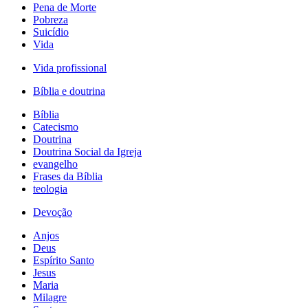
Pena de Morte
Pobreza
Suicídio
Vida
Vida profissional
Bíblia e doutrina
Bíblia
Catecismo
Doutrina
Doutrina Social da Igreja
evangelho
Frases da Bíblia
teologia
Devoção
Anjos
Deus
Espírito Santo
Jesus
Maria
Milagre