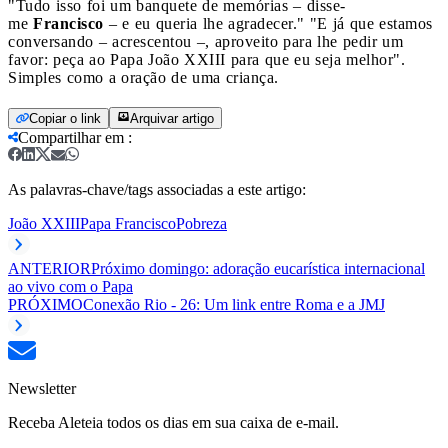
"Tudo isso foi um banquete de memórias – disse-
me
Francisco
– e eu queria lhe agradecer." "E já que estamos
conversando – acrescentou –, aproveito para lhe pedir um
favor: peça ao Papa João XXIII para que eu seja melhor".
Simples como a oração de uma criança.
Copiar o link
Arquivar artigo
Compartilhar em
:
As palavras-chave/tags associadas a este artigo:
João XXIII
Papa Francisco
Pobreza
ANTERIOR
Próximo domingo: adoração eucarística internacional
ao vivo com o Papa
PRÓXIMO
Conexão Rio - 26: Um link entre Roma e a JMJ
Newsletter
Receba Aleteia todos os dias em sua caixa de e-mail.