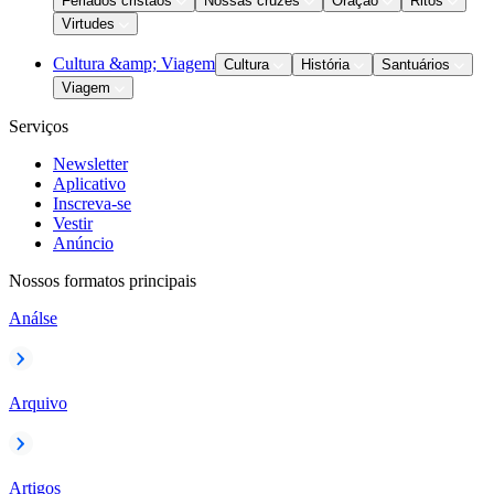
Feriados cristãos
Nossas cruzes
Oração
Ritos
Virtudes
Cultura &amp; Viagem
Cultura
História
Santuários
Viagem
Serviços
Newsletter
Aplicativo
Inscreva-se
Vestir
Anúncio
Nossos formatos principais
Análse
Arquivo
Artigos