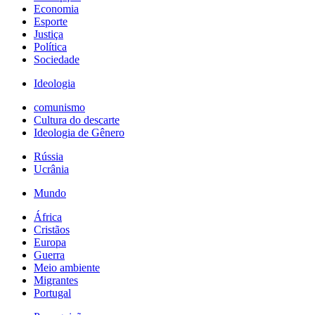
Economia
Esporte
Justiça
Política
Sociedade
Ideologia
comunismo
Cultura do descarte
Ideologia de Gênero
Rússia
Ucrânia
Mundo
África
Cristãos
Europa
Guerra
Meio ambiente
Migrantes
Portugal