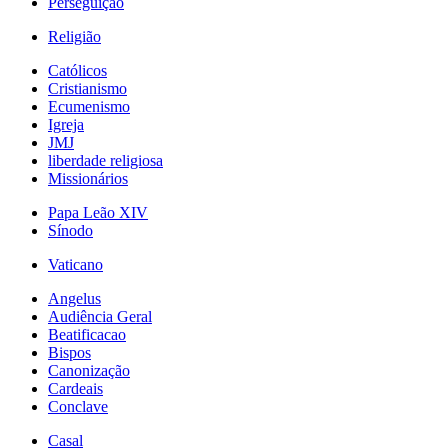
Perseguição
Religião
Católicos
Cristianismo
Ecumenismo
Igreja
JMJ
liberdade religiosa
Missionários
Papa Leão XIV
Sínodo
Vaticano
Angelus
Audiência Geral
Beatificacao
Bispos
Canonização
Cardeais
Conclave
Casal