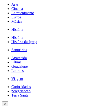
Arte
Cinema
Entretenimento
Livros
Música
História
História
História da Igreja
Santuários
Aparecida
Fátima
Guadalupe
Lourdes
Viagem
Curiosidades
peregrinacao
Terra Santa
✕