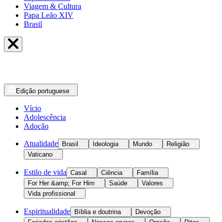
Viagem & Cultura
Papa Leão XIV
Brasil
Edição
portuguese
Vício
Adolescência
Adoção
Atualidade
Brasil
Ideologia
Mundo
Religião
Vaticano
Estilo de vida
Casal
Ciência
Família
For Her &amp; For Him
Saúde
Valores
Vida profissional
Espiritualidade
Bíblia e doutrina
Devoção