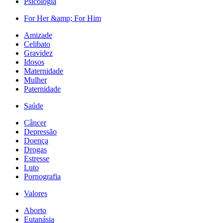
Psicologia
For Her &amp; For Him
Amizade
Celibato
Gravidez
Idosos
Maternidade
Mulher
Paternidade
Saúde
Câncer
Depressão
Doença
Drogas
Estresse
Luto
Pornografia
Valores
Aborto
Eutanásia